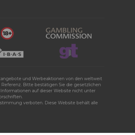
tangebote und Werbeaktionen von den weltweit
Referenz. Bitte bestätigen Sie die gesetzlichen
Informationen auf dieser Website nicht unter
rschriften.
 Zustimmung verboten. Diese Website behält alle