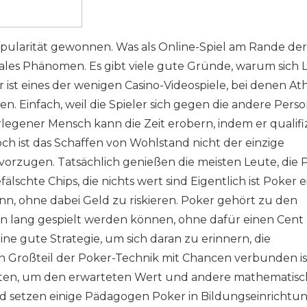
opularität gewonnen. Was als Online-Spiel am Rande der
bales Phänomen. Es gibt viele gute Gründe, warum sich 
ist eines der wenigen Casino-Videospiele, bei denen At
en. Einfach, weil die Spieler sich gegen die andere Pers
legener Mensch kann die Zeit erobern, indem er qualifi
h ist das Schaffen von Wohlstand nicht der einzige
vorzugen. Tatsächlich genießen die meisten Leute, die 
lschte Chips, die nichts wert sind Eigentlich ist Poker e
 kann, ohne dabei Geld zu riskieren. Poker gehört zu den
en lang gespielt werden können, ohne dafür einen Cent
ine gute Strategie, um sich daran zu erinnern, die
n Großteil der Poker-Technik mit Chancen verbunden is
ten, um den erwarteten Wert und andere mathematisc
d setzen einige Pädagogen Poker in Bildungseinrichtu