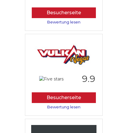
Besucherseite
Bewertung lesen
9.9
Besucherseite
Bewertung lesen