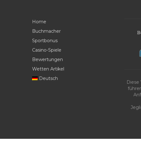
Home
Buchmacher
Sportbonus
Casino-Spiele
Bewertungen
Wetten Artikel
Deutsch
Diese
führe
Anf
Jegl