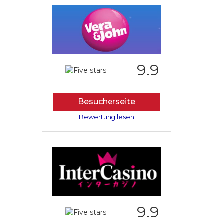
9.9
Besucherseite
Bewertung lesen
9.9