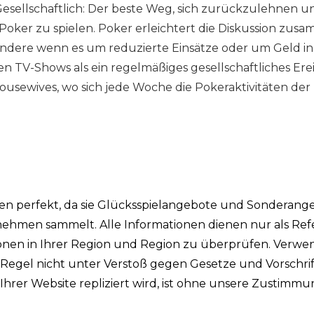
esellschaftlich: Der beste Weg, sich zurückzulehnen u
 Poker zu spielen. Poker erleichtert die Diskussion zus
ndere wenn es um reduzierte Einsätze oder um Geld in
n TV-Shows als ein regelmäßiges gesellschaftliches Erei
ousewives, wo sich jede Woche die Pokeraktivitäten der
ken perfekt, da sie Glücksspielangebote und Sonderang
ehmen sammelt. Alle Informationen dienen nur als Ref
tionen in Ihrer Region und Region zu überprüfen. Verw
r Regel nicht unter Verstoß gegen Gesetze und Vorschri
n Ihrer Website repliziert wird, ist ohne unsere Zustimm