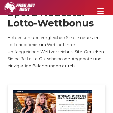
Sport:
Neuester
Lotto-Wettbonus
Entdecken und vergleichen Sie die neuesten
Lotterieprämien im Web auf Ihrer
umfangreichen Wettverzeichnis-Site. Genießen
Sie heiße Lotto-Gutscheincode-Angebote und
einzigartige Belohnungen durch