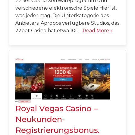
22Bet Casino Softwareprogramm und
verschiedene elektronische Spiele Hier ist,
was jeder mag. Die Unterkategorie des
Anbieters. Apropos verfügbare Studios, das
22bet Casino hat etwa 100...
Read More »
.
Royal Vegas Casino –
Neukunden-
Registrierungsbonus.