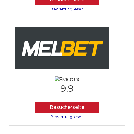
Bewertung lesen
9.9
Besucherseite
Bewertung lesen