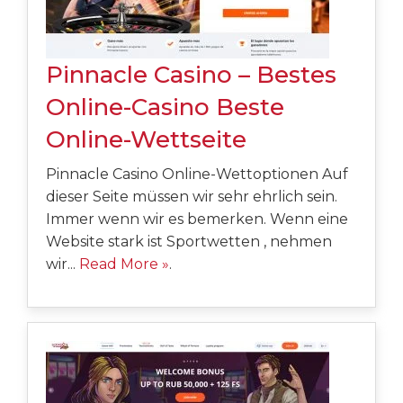
Pinnacle Casino – Bestes
Online-Casino Beste
Online-Wettseite
Pinnacle Casino Online-Wettoptionen Auf
dieser Seite müssen wir sehr ehrlich sein.
Immer wenn wir es bemerken. Wenn eine
Website stark ist Sportwetten , nehmen
wir...
Read More »
.