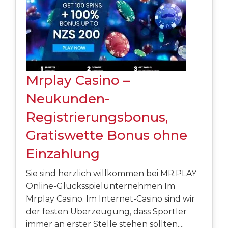
Mrplay Casino –
Neukunden-
Registrierungsbonus,
Gratiswette Bonus ohne
Einzahlung
Sie sind herzlich willkommen bei MR.PLAY
Online-Glücksspielunternehmen Im
Mrplay Casino. Im Internet-Casino sind wir
der festen Überzeugung, dass Sportler
immer an erster Stelle stehen sollten....