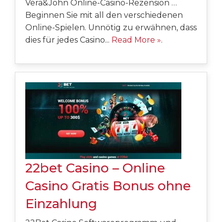
Vera&John Online-Casino-Rezension …
Beginnen Sie mit all den verschiedenen
Online-Spielen. Unnötig zu erwähnen, dass
dies für jedes Casino...
Read More »
.
22bet Casino – Online
Casino Gratis Bonus ohne
Einzahlung