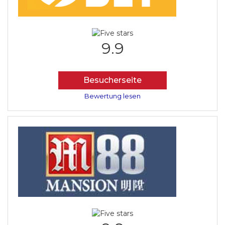
9.9
Besucherseite
Bewertung lesen