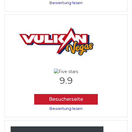
Bewertung lesen
9.9
Besucherseite
Bewertung lesen