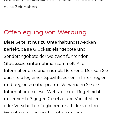
gute Zeit haben!
Offenlegung von Werbung
Diese Seite ist nur zu Unterhaltungszwecken
perfekt, da sie Glücksspielangebote und
Sonderangebote der weltweit führenden
Glücksspielunternehmen sammelt. Alle
Informationen dienen nur als Referenz. Denken Sie
daran, die legitimen Spezifikationen in Ihrer Region
und Region zu überprüfen. Verwenden Sie die
Informationen dieser Website in der Regel nicht
unter Verstoß gegen Gesetze und Vorschriften
oder Vorschriften. Jeglicher Inhalt, der von Ihrer
Website repliziert wird, ist ohne unsere