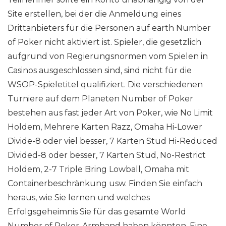
Site erstellen, bei der die Anmeldung eines
Drittanbieters für die Personen auf earth Number
of Poker nicht aktiviert ist. Spieler, die gesetzlich
aufgrund von Regierungsnormen vom Spielen in
Casinos ausgeschlossen sind, sind nicht für die
WSOP-Spieletitel qualifiziert. Die verschiedenen
Turniere auf dem Planeten Number of Poker
bestehen aus fast jeder Art von Poker, wie No Limit
Holdem, Mehrere Karten Razz, Omaha Hi-Lower
Divide-8 oder viel besser, 7 Karten Stud Hi-Reduced
Divided-8 oder besser, 7 Karten Stud, No-Restrict
Holdem, 2-7 Triple Bring Lowball, Omaha mit
Containerbeschränkung usw. Finden Sie einfach
heraus, wie Sie lernen und welches
Erfolgsgeheimnis Sie für das gesamte World
Number of Poker-Armband haben könnten. Eine