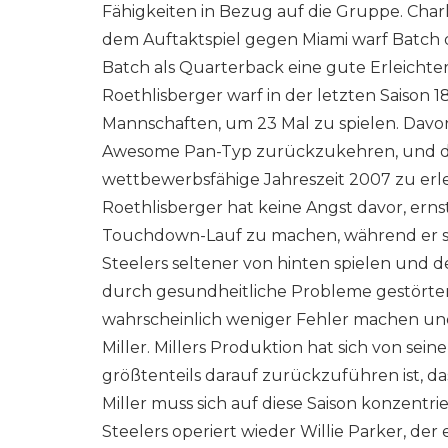
Fähigkeiten in Bezug auf die Gruppe. Char
dem Auftaktspiel gegen Miami warf Batch
Batch als Quarterback eine gute Erleichter
Roethlisberger warf in der letzten Saison 
Mannschaften, um 23 Mal zu spielen. Davon
Awesome Pan-Typ zurückzukehren, und der 
wettbewerbsfähige Jahreszeit 2007 zu erl
Roethlisberger hat keine Angst davor, erns
Touchdown-Lauf zu machen, während er sich 
Steelers seltener von hinten spielen und d
durch gesundheitliche Probleme gestörten Z
wahrscheinlich weniger Fehler machen und
Miller. Millers Produktion hat sich von sei
größtenteils darauf zurückzuführen ist, da
Miller muss sich auf diese Saison konzent
Steelers operiert wieder Willie Parker, de