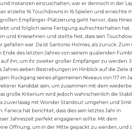
und Instanzen einzuschalten, war er dennoch in der Lag
r erzielte 16 Touchdowns in 16 Spielen und erreichte 
 großen Empfänger-Platzierung geht hervor, dass Hine
ebt und folglich seine Fertigung aufrechterhalten hat
en und Kniesehnen und stellte fest, dass sein Touchdo
ahr gefallen war. Da ist Santonio Holmes, als zurück. Zum
en Ende des letzten Jahres von seinem quälenden Fumble
h auf ihn, um ihr zweiter großer Empfänger zu werden. J
es Jahres sieben Bestrebungen im Hinblick auf die Ziele 
igen Rückgang seines allgemeinen Niveaus von 117 im J
 weiterer Kandidat sein, um zusammen mit dem wiederb
as große Kriterium wird jedoch wahrscheinlich die Stabil
 muss zuverlässig mit Wonder Standout umgehen und Smit
aneca hat berichtet, dass dies sein letztes Jahr in
eser Jahreszeit perfekt engagieren sollte. Mit dem
eine Öffnung, um in der Mitte gepackt zu werden, und 