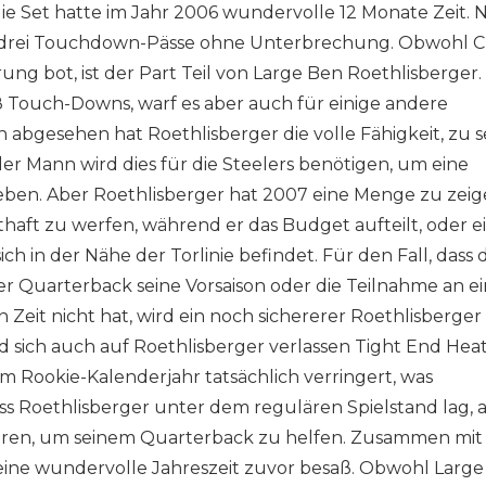
lie Set hatte im Jahr 2006 wundervolle 12 Monate Zeit. 
 drei Touchdown-Pässe ohne Unterbrechung. Obwohl Ch
ung bot, ist der Part Teil von Large Ben Roethlisberger.
18 Touch-Downs, warf es aber auch für einige andere
 abgesehen hat Roethlisberger die volle Fähigkeit, zu 
Mann wird dies für die Steelers benötigen, um eine
eben. Aber Roethlisberger hat 2007 eine Menge zu zeig
thaft zu werfen, während er das Budget aufteilt, oder e
in der Nähe der Torlinie befindet. Für den Fall, dass d
er Quarterback seine Vorsaison oder die Teilnahme an e
eit nicht hat, wird ein noch sichererer Roethlisberger
 sich auch auf Roethlisberger verlassen Tight End Hea
nem Rookie-Kalenderjahr tatsächlich verringert, was
ss Roethlisberger unter dem regulären Spielstand lag, 
rieren, um seinem Quarterback zu helfen. Zusammen mit
r eine wundervolle Jahreszeit zuvor besaß. Obwohl Larg