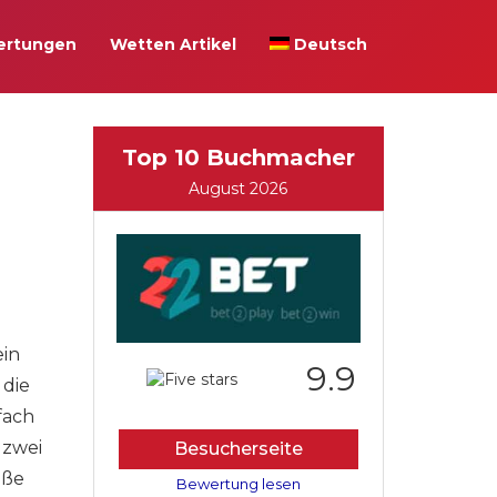
ertungen
Wetten Artikel
Deutsch
Top 10 Buchmacher
August 2026
ein
9.9
 die
fach
 zwei
Besucherseite
oße
Bewertung lesen