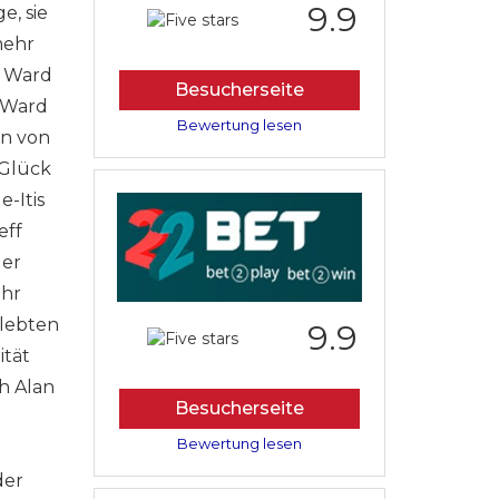
9.9
e, sie
mehr
s Ward
Besucherseite
. Ward
Bewertung lesen
wn von
 Glück
-Itis
eff
der
ahr
elebten
9.9
ität
h Alan
Besucherseite
Bewertung lesen
der