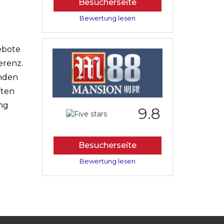
Besucherseite
Bewertung lesen
ebote
erenz.
enden
ften
ung
9.8
Besucherseite
Bewertung lesen