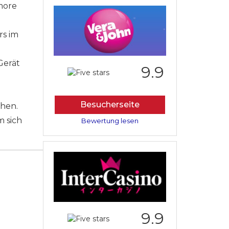
more
rs im
Gerät
9.9
Besucherseite
ehen.
m sich
Bewertung lesen
9.9