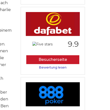
Nach
arlie
seinem
9.9
en.
inen
ie
Besucherseite
iner
Bewertung lesen
th
aber
 den
e Ben