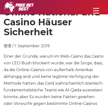
Online National und
Casino Häuser
Sicherheit
管理 / 1. September 2019
Einer der Gründe, warum im Web-Casino das Casino
von CEO Bush blockiert wurde, war die Sorge, dass,
da die Online-Casinos von außerhalb Amerikas
abhängig sind und keine legitime Verfolgung der
Methode hatten, das Geld wahrscheinlich islamisch-
fundamentalistische Teams wie Al-Qaida ausweisen
könnte, aber Es wurden keine Fakten gesehen
oder Vorwürfe gegen bestimmte Online-Casinos