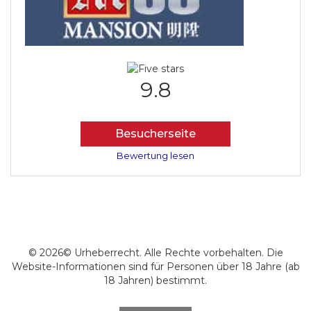
9.8
Besucherseite
Bewertung lesen
© 2026© Urheberrecht. Alle Rechte vorbehalten. Die
Website-Informationen sind für Personen über 18 Jahre (ab
18 Jahren) bestimmt.