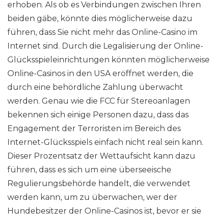
erhoben. Als ob es Verbindungen zwischen Ihren
beiden gäbe, könnte dies möglicherweise dazu
führen, dass Sie nicht mehr das Online-Casino im
Internet sind. Durch die Legalisierung der Online-
Glücksspieleinrichtungen könnten möglicherweise
Online-Casinos in den USA eröffnet werden, die
durch eine behördliche Zahlung überwacht
werden. Genau wie die FCC für Stereoanlagen
bekennen sich einige Personen dazu, dass das
Engagement der Terroristen im Bereich des
Internet-Glücksspiels einfach nicht real sein kann.
Dieser Prozentsatz der Wettaufsicht kann dazu
führen, dass es sich um eine überseeische
Regulierungsbehörde handelt, die verwendet
werden kann, um zu überwachen, wer der
Hundebesitzer der Online-Casinos ist, bevor er sie