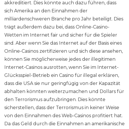
akkreditiert. Dies könnte auch dazu führen, dass
sich Amerika an den Einnahmen der
milliardenschweren Branche pro Jahr beteiligt. Dies
trägt außerdem dazu bei, dass Online-Casino-
Wetten im Internet fair und sicher für die Spieler
sind. Aber wenn Sie das Internet auf der Basis eines
Online-Casinos zertifizieren und sich diese ansehen,
können Sie möglicherweise jedes der illegitimen
Internet-Casinos ausrotten, wenn Sie im Internet-
Glücksspiel-Betrieb ein Casino für illegal erklären,
dass die USA sie nur geringfügig von der Kapazität
abhalten könnten weiterzumachen und Dollars für
den Terrorismus aufzubringen. Dies könnte
sicherstellen, dass der Terrorismus in keiner Weise
von den Einnahmen des Web-Casinos profitiert hat.
Da das Geld durch die Einnahmen an amerikanische