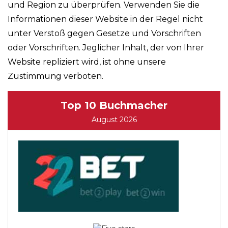
und Region zu überprüfen. Verwenden Sie die
Informationen dieser Website in der Regel nicht
unter Verstoß gegen Gesetze und Vorschriften
oder Vorschriften. Jeglicher Inhalt, der von Ihrer
Website repliziert wird, ist ohne unsere
Zustimmung verboten.
Top 10 Buchmacher
August 2026