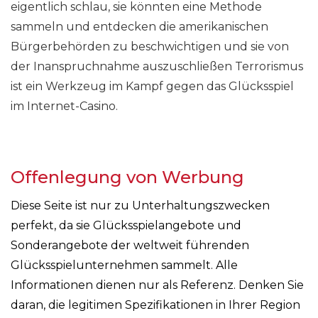
eigentlich schlau, sie könnten eine Methode
sammeln und entdecken die amerikanischen
Bürgerbehörden zu beschwichtigen und sie von
der Inanspruchnahme auszuschließen Terrorismus
ist ein Werkzeug im Kampf gegen das Glücksspiel
im Internet-Casino.
Offenlegung von Werbung
Diese Seite ist nur zu Unterhaltungszwecken
perfekt, da sie Glücksspielangebote und
Sonderangebote der weltweit führenden
Glücksspielunternehmen sammelt. Alle
Informationen dienen nur als Referenz. Denken Sie
daran, die legitimen Spezifikationen in Ihrer Region