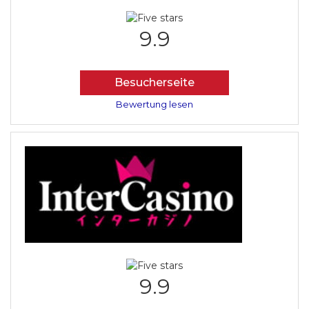
9.9
Besucherseite
Bewertung lesen
9.9