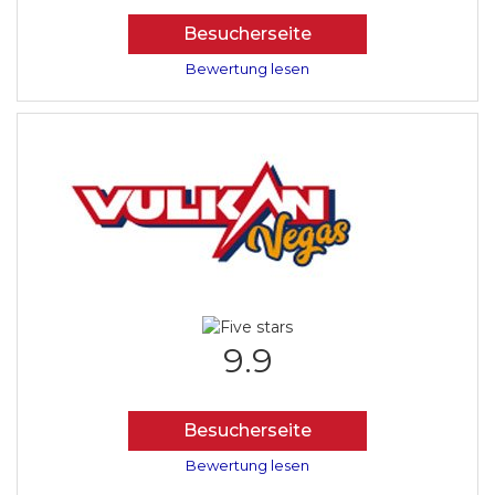
Besucherseite
Bewertung lesen
9.9
Besucherseite
Bewertung lesen