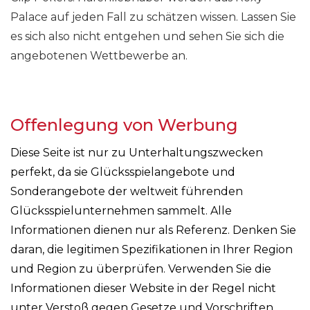
Palace auf jeden Fall zu schätzen wissen. Lassen Sie
es sich also nicht entgehen und sehen Sie sich die
angebotenen Wettbewerbe an.
Offenlegung von Werbung
Diese Seite ist nur zu Unterhaltungszwecken
perfekt, da sie Glücksspielangebote und
Sonderangebote der weltweit führenden
Glücksspielunternehmen sammelt. Alle
Informationen dienen nur als Referenz. Denken Sie
daran, die legitimen Spezifikationen in Ihrer Region
und Region zu überprüfen. Verwenden Sie die
Informationen dieser Website in der Regel nicht
unter Verstoß gegen Gesetze und Vorschriften