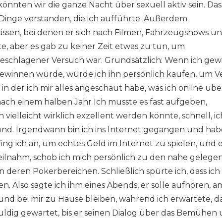
önnten wir die ganze Nacht über sexuell aktiv sein. Das
r Dinge verstanden, die ich aufführte. Außerdem
ässen, bei denen er sich nach Filmen, Fahrzeugshows u
, aber es gab zu keiner Zeit etwas zu tun, um
hlgeschlagener Versuch war. Grundsätzlich: Wenn ich ge
ewinnen würde, würde ich ihn persönlich kaufen, um V
t, in der ich mir alles angeschaut habe, was ich online übe
ach einem halben Jahr Ich musste es fast aufgeben,
ch vielleicht wirklich exzellent werden könnte, schnell, ic
 und. Irgendwann bin ich ins Internet gegangen und hab
ing ich an, um echtes Geld im Internet zu spielen, und e
 teilnahm, schob ich mich persönlich zu den nahe gelege
n deren Pokerbereichen. Schließlich spürte ich, dass ich
. Also sagte ich ihm eines Abends, er solle aufhören, a
 und bei mir zu Hause bleiben, während ich erwartete, da
uldig gewartet, bis er seinen Dialog über das Bemühen