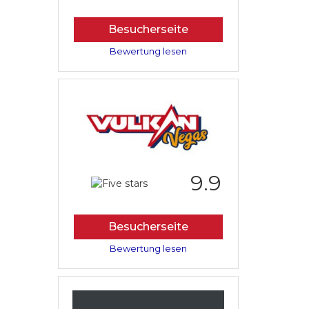
Besucherseite
Bewertung lesen
9.9
Besucherseite
Bewertung lesen