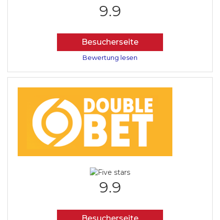
9.9
Besucherseite
Bewertung lesen
9.9
Besucherseite