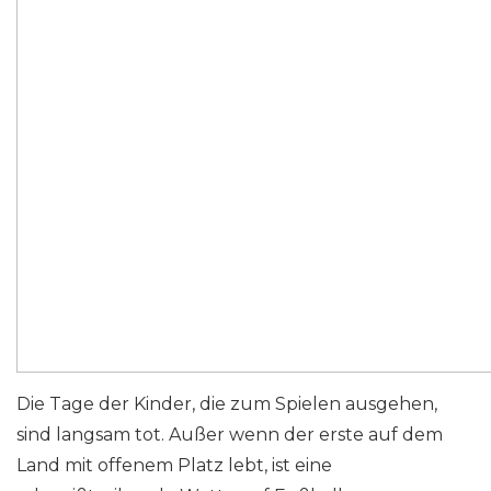
Die Tage der Kinder, die zum Spielen ausgehen,
sind langsam tot. Außer wenn der erste auf dem
Land mit offenem Platz lebt, ist eine