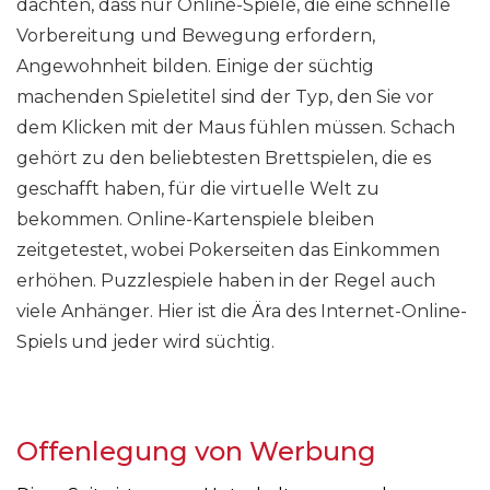
dachten, dass nur Online-Spiele, die eine schnelle
Vorbereitung und Bewegung erfordern,
Angewohnheit bilden. Einige der süchtig
machenden Spieletitel sind der Typ, den Sie vor
dem Klicken mit der Maus fühlen müssen. Schach
gehört zu den beliebtesten Brettspielen, die es
geschafft haben, für die virtuelle Welt zu
bekommen. Online-Kartenspiele bleiben
zeitgetestet, wobei Pokerseiten das Einkommen
erhöhen. Puzzlespiele haben in der Regel auch
viele Anhänger. Hier ist die Ära des Internet-Online-
Spiels und jeder wird süchtig.
Offenlegung von Werbung