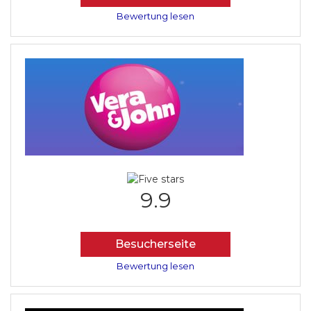
Bewertung lesen
9.9
Besucherseite
Bewertung lesen