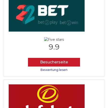
9.9
Besucherseite
Bewertung lesen