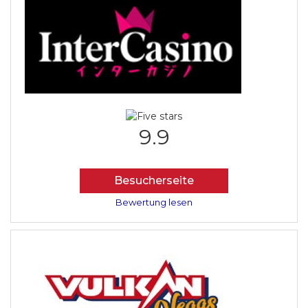
9.9
Besucherseite
Bewertung lesen