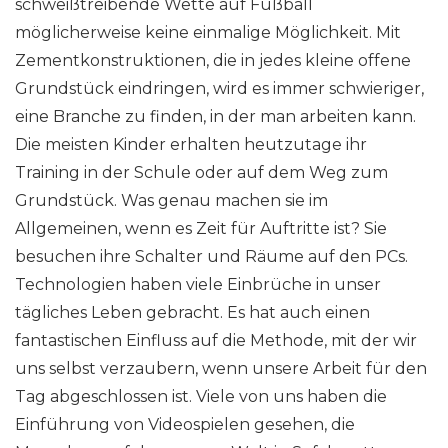
schweißtreibende Wette auf Fußball
möglicherweise keine einmalige Möglichkeit. Mit
Zementkonstruktionen, die in jedes kleine offene
Grundstück eindringen, wird es immer schwieriger,
eine Branche zu finden, in der man arbeiten kann.
Die meisten Kinder erhalten heutzutage ihr
Training in der Schule oder auf dem Weg zum
Grundstück. Was genau machen sie im
Allgemeinen, wenn es Zeit für Auftritte ist? Sie
besuchen ihre Schalter und Räume auf den PCs.
Technologien haben viele Einbrüche in unser
tägliches Leben gebracht. Es hat auch einen
fantastischen Einfluss auf die Methode, mit der wir
uns selbst verzaubern, wenn unsere Arbeit für den
Tag abgeschlossen ist. Viele von uns haben die
Einführung von Videospielen gesehen, die