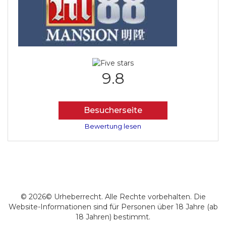
9.8
Besucherseite
Bewertung lesen
© 2026© Urheberrecht. Alle Rechte vorbehalten. Die
Website-Informationen sind für Personen über 18 Jahre (ab
18 Jahren) bestimmt.