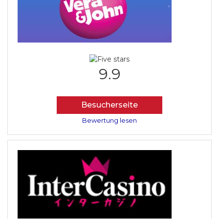
9.9
Besucherseite
Bewertung lesen