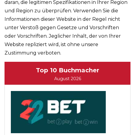
daran, die legitimen Spezifikationen in Ihrer Region
und Region zu überprüfen. Verwenden Sie die
Informationen dieser Website in der Regel nicht
unter Verstoß gegen Gesetze und Vorschriften
oder Vorschriften. Jeglicher Inhalt, der von Ihrer
Website repliziert wird, ist ohne unsere
Zustimmung verboten.
Top 10 Buchmacher
August 2026