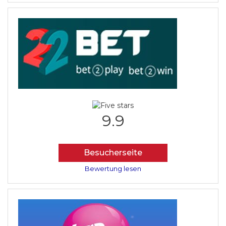
9.9
Besucherseite
Bewertung lesen