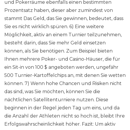
und Pokerräume ebenfalls einen bestimmten
Prozentsatz haben, dieser aber zumindest von
stammt Das Geld, das Sie gewinnen, bedeutet, dass
Sie es nicht wirklich spüren. 6) Eine weitere
Möglichkeit, aktiv an einem Turnier teilzunehmen,
besteht darin, dass Sie mehr Geld einsetzen
können, als Sie benötigen. Zum Beispiel bieten
Ihnen mehrere Poker- und Casino-Häuser, die für
ein Sit-in von 100 $ angeboten werden, ungefähr
500 Turnier-Kartoffelchips an, mit denen Sie wetten
können. 7) Wenn hohe Chancen und Risiken nicht
das sind, was Sie möchten, können Sie die
nächtlichen Satellitenturniere nutzen. Diese
beginnen in der Regel jeden Tag um eins, und da
die Anzahl der Athleten nicht so hoch ist, bleibt Ihre
Erfolgswahrscheinlichkeit höher. Fazit: Um aktiv