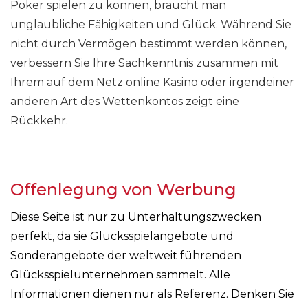
Poker spielen zu können, braucht man
unglaubliche Fähigkeiten und Glück. Während Sie
nicht durch Vermögen bestimmt werden können,
verbessern Sie Ihre Sachkenntnis zusammen mit
Ihrem auf dem Netz online Kasino oder irgendeiner
anderen Art des Wettenkontos zeigt eine
Rückkehr.
Offenlegung von Werbung
Diese Seite ist nur zu Unterhaltungszwecken
perfekt, da sie Glücksspielangebote und
Sonderangebote der weltweit führenden
Glücksspielunternehmen sammelt. Alle
Informationen dienen nur als Referenz. Denken Sie