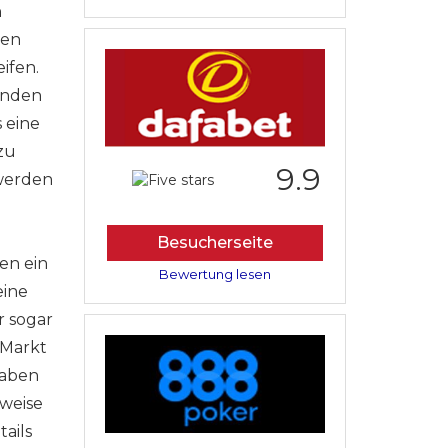
n
den
ifen.
enden
s eine
zu
9.9
 werden
Besucherseite
en ein
Bewertung lesen
eine
r sogar
 Markt
haben
rweise
tails