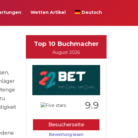
ertungen
Wetten Artikel
Deutsch
Top 10 Buchmacher
August 2026
sen,
hläger
e Menge
 zu
9.9
tigkeit
Besucherseite
iedene
Bewertung lesen