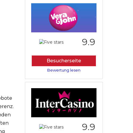
9.9
Besucherseite
Bewertung lesen
ebote
erenz.
enden
ften
9.9
ung