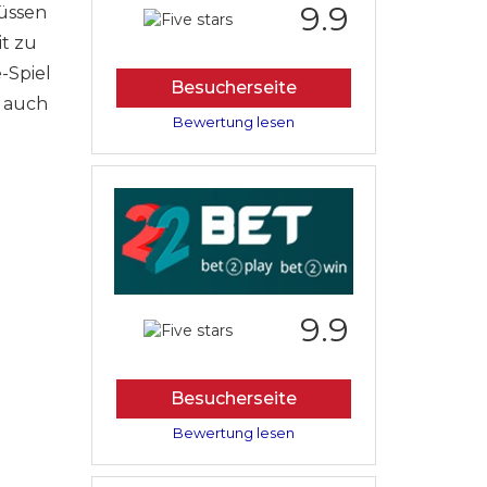
9.9
müssen
it zu
-Spiel
Besucherseite
n auch
Bewertung lesen
9.9
Besucherseite
Bewertung lesen