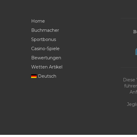
Home
Buchmacher
Sportbonus
Casino-Spiele
Bewertungen
Wetten Artikel
Deutsch
Diese
führe
Anf
Jegl