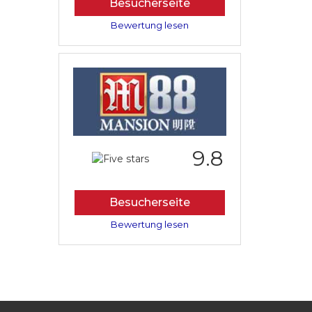
Besucherseite
Bewertung lesen
9.8
Besucherseite
Bewertung lesen