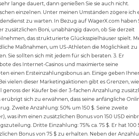
ehr lange dauert, dann genießen Sie sie auch nicht.
schen einzelnen. Unter meinen Umständen zögere ich e
ndendienst zu warten. In Bezug auf WagerX.com haben 
 zusätzlichen Boni, unabhängig davon, ob Sie derzeit
ilnehmen, das strukturierte Glücksspielhäuser spielt. 
edliche Maßnahmen, um US-Athleten die Möglichkeit zu
. Sie sollten sich mit jedem für sich beraten. 3. Er
ote des Internet-Casinos und maximierte seine
bieten einen Ersteinzahlungsbonus an. Einige geben Ihne
i vielen dieser Marketingaktionen gibt es Grenzen, wie 
all genoss der Käufer bei der 3-fachen Anzahlung zusätz
s erübrigt sich zu erwähnen, dass seine anfängliche Onli
trug. Zweite Anzahlung: 50% um 150 $. Seine zweite
), was ihm einen zusätzlichen Bonus von 150 USD einbr
zuteilung. Dritte Einzahlung: 75% ca. 75 $. Er hat 100 
tzlichen Bonus von 75 $ zu erhalten. Neben der Anzahl