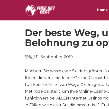
Home
Der beste Weg, u
Belohnung zu opt
管理 / 11. September 2019
Möchten Sie wissen, wie Sie den größten 
Ihnen die verschiedenen Online-Casinos bi
tun können! Eine von WagerX.com gestartet
Methode darstellt, um Ihre Online-Casino
funktioniert bei ALLEN Internet Casinos ni
in Fällen wie dieser Studie passiert ist: 1.