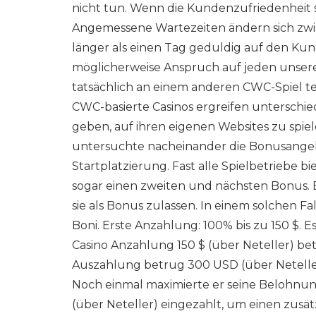
nicht tun. Wenn die Kundenzufriedenheit s
Angemessene Wartezeiten ändern sich zwi
länger als einen Tag geduldig auf den Ku
möglicherweise Anspruch auf jeden unserer
tatsächlich an einem anderen CWC-Spiel te
CWC-basierte Casinos ergreifen unterschi
geben, auf ihren eigenen Websites zu spielen
untersuchte nacheinander die Bonusangeb
Startplatzierung. Fast alle Spielbetriebe 
sogar einen zweiten und nächsten Bonus. Be
sie als Bonus zulassen. In einem solchen F
Boni. Erste Anzahlung: 100% bis zu 150 $. E
Casino Anzahlung 150 $ (über Neteller) be
Auszahlung betrug 300 USD (über Neteller
Noch einmal maximierte er seine Belohnungs
(über Neteller) eingezahlt, um einen zusä