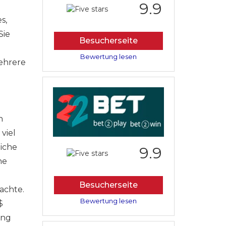
9.9
s,
Sie
Besucherseite
Bewertung lesen
Mehrere
n
viel
liche
9.9
ne
Besucherseite
achte.
Bewertung lesen
$
ung