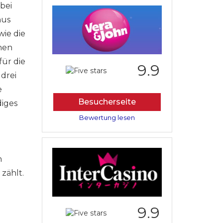
bei
nus
wie die
hen
ür die
9.9
drei
e
Besucherseite
diges
Bewertung lesen
n
 zählt.
9.9