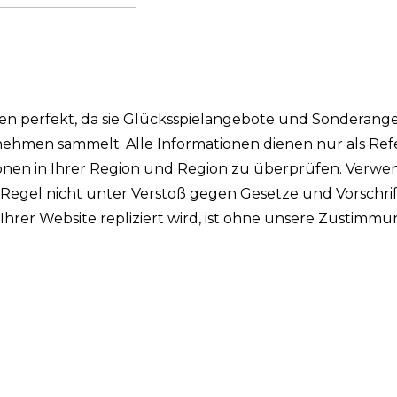
ken perfekt, da sie Glücksspielangebote und Sonderang
ehmen sammelt. Alle Informationen dienen nur als Ref
tionen in Ihrer Region und Region zu überprüfen. Verw
r Regel nicht unter Verstoß gegen Gesetze und Vorschri
n Ihrer Website repliziert wird, ist ohne unsere Zustimm