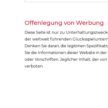
Offenlegung von Werbung
Diese Seite ist nur zu Unterhaltungszwec
der weltweit führenden Glücksspieluntern
Denken Sie daran, die legitimen Spezifika
Sie die Informationen dieser Website in de
oder Vorschriften. Jeglicher Inhalt, der vo
verboten.