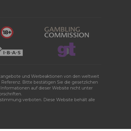
tangebote und Werbeaktionen von den weltweit
Referenz. Bitte bestätigen Sie die gesetzlichen
Informationen auf dieser Website nicht unter
rschriften.
 Zustimmung verboten. Diese Website behält alle