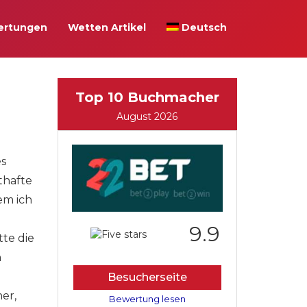
ertungen
Wetten Artikel
Deutsch
Top 10 Buchmacher
August 2026
es
thafte
em ich
9.9
tte die
n
Besucherseite
er,
Bewertung lesen