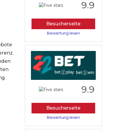
9.9
Besucherseite
Bewertung lesen
ebote
erenz.
enden
ften
ung
9.9
Besucherseite
Bewertung lesen