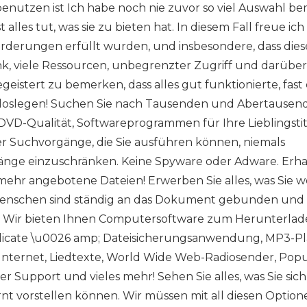
benutzen ist Ich habe noch nie zuvor so viel Auswahl be
alles tut, was sie zu bieten hat. In diesem Fall freue ich
forderungen erfüllt wurden, und insbesondere, dass dies
ink, viele Ressourcen, unbegrenzter Zugriff und darüber
geistert zu bemerken, dass alles gut funktionierte, fast
 loslegen! Suchen Sie nach Tausenden und Abertausen
 DVD-Qualität, Softwareprogrammen für Ihre Lieblingstit
er Suchvorgänge, die Sie ausführen können, niemals
änge einzuschränken. Keine Spyware oder Adware. Erha
ehr angebotene Dateien! Erwerben Sie alles, was Sie wo
 Menschen sind ständig an das Dokument gebunden und
! Wir bieten Ihnen Computersoftware zum Herunterlad
plicate \u0026 amp; Dateisicherungsanwendung, MP3-Pl
 Internet, Liedtexte, World Wide Web-Radiosender, Pop
 Support und vieles mehr! Sehen Sie alles, was Sie sic
ernt vorstellen können. Wir müssen mit all diesen Option