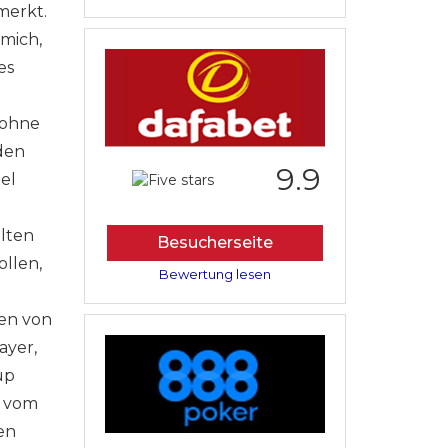
merkt.
 mich,
es
 ohne
den
9.9
el
lten
Besucherseite
llen,
Bewertung lesen
en von
ayer,
up
h vom
en