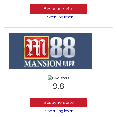
Besucherseite
Bewertung lesen
9.8
Besucherseite
Bewertung lesen