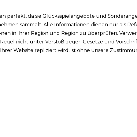
ken perfekt, da sie Glücksspielangebote und Sonderang
ehmen sammelt. Alle Informationen dienen nur als Ref
tionen in Ihrer Region und Region zu überprüfen. Verw
r Regel nicht unter Verstoß gegen Gesetze und Vorschri
n Ihrer Website repliziert wird, ist ohne unsere Zustimm