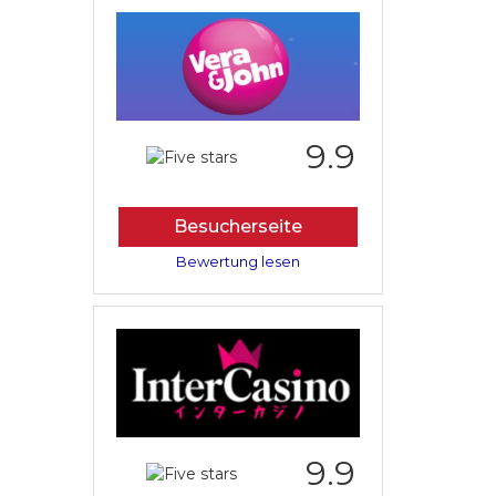
9.9
Besucherseite
Bewertung lesen
9.9