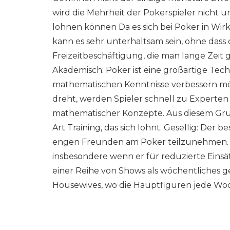
wird die Mehrheit der Pokerspieler nicht um
lohnen können Da es sich bei Poker in Wirk
kann es sehr unterhaltsam sein, ohne dass d
Freizeitbeschäftigung, die man lange Zeit
Akademisch: Poker ist eine großartige Techni
mathematischen Kenntnisse verbessern möc
dreht, werden Spieler schnell zu Experte
mathematischer Konzepte. Aus diesem Grund
Art Training, das sich lohnt. Gesellig: Der
engen Freunden am Poker teilzunehmen. P
insbesondere wenn er für reduzierte Einsä
einer Reihe von Shows als wöchentliches ge
Housewives, wo die Hauptfiguren jede Woch