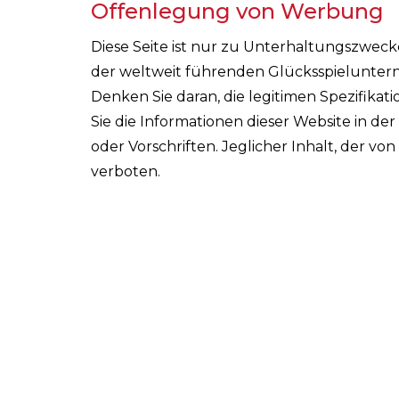
Offenlegung von Werbung
Diese Seite ist nur zu Unterhaltungszwec
der weltweit führenden Glücksspieluntern
Denken Sie daran, die legitimen Spezifika
Sie die Informationen dieser Website in de
oder Vorschriften. Jeglicher Inhalt, der vo
verboten.