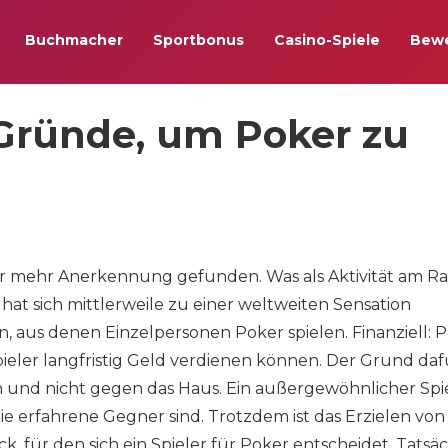
Buchmacher
Sportbonus
Casino-Spiele
Bew
Gründe, um Poker zu
er mehr Anerkennung gefunden. Was als Aktivität am R
at sich mittlerweile zu einer weltweiten Sensation
en, aus denen Einzelpersonen Poker spielen. Finanziell: 
Spieler langfristig Geld verdienen können. Der Grund dafü
n und nicht gegen das Haus. Ein außergewöhnlicher Spi
e erfahrene Gegner sind. Trotzdem ist das Erzielen von
 für den sich ein Spieler für Poker entscheidet. Tatsäc