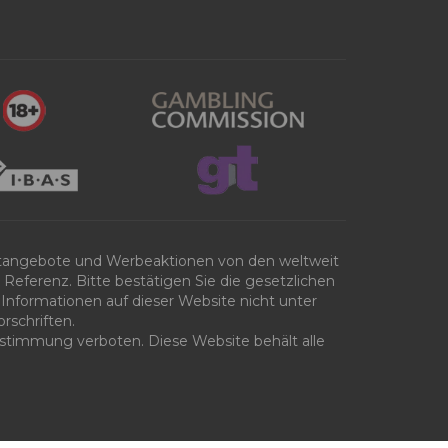
tangebote und Werbeaktionen von den weltweit
Referenz. Bitte bestätigen Sie die gesetzlichen
Informationen auf dieser Website nicht unter
rschriften.
 Zustimmung verboten. Diese Website behält alle