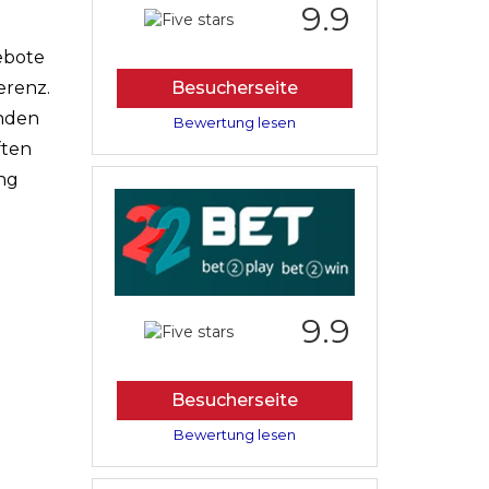
9.9
ebote
erenz.
Besucherseite
enden
Bewertung lesen
ften
ung
9.9
Besucherseite
Bewertung lesen