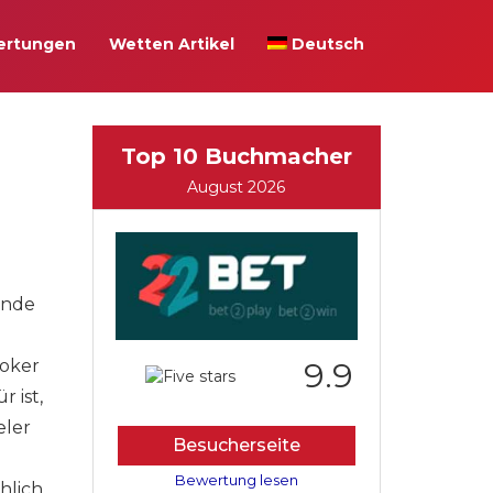
ertungen
Wetten Artikel
Deutsch
Top 10 Buchmacher
August 2026
ande
Poker
9.9
r ist,
eler
Besucherseite
Bewertung lesen
hlich