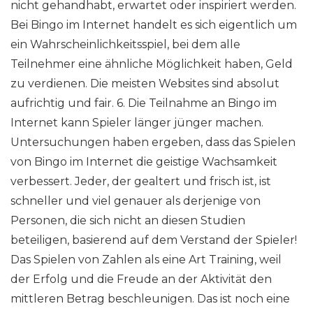
nicht gehandhabt, erwartet oder inspiriert werden.
Bei Bingo im Internet handelt es sich eigentlich um
ein Wahrscheinlichkeitsspiel, bei dem alle
Teilnehmer eine ähnliche Möglichkeit haben, Geld
zu verdienen. Die meisten Websites sind absolut
aufrichtig und fair. 6. Die Teilnahme an Bingo im
Internet kann Spieler länger jünger machen.
Untersuchungen haben ergeben, dass das Spielen
von Bingo im Internet die geistige Wachsamkeit
verbessert. Jeder, der gealtert und frisch ist, ist
schneller und viel genauer als derjenige von
Personen, die sich nicht an diesen Studien
beteiligen, basierend auf dem Verstand der Spieler!
Das Spielen von Zahlen als eine Art Training, weil
der Erfolg und die Freude an der Aktivität den
mittleren Betrag beschleunigen. Das ist noch eine