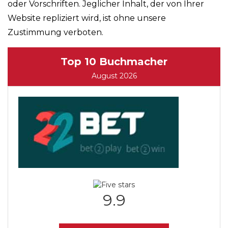
oder Vorschriften. Jeglicher Inhalt, der von Ihrer
Website repliziert wird, ist ohne unsere
Zustimmung verboten.
Top 10 Buchmacher
August 2026
9.9