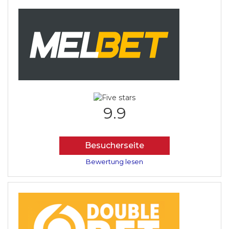
9.9
Besucherseite
Bewertung lesen