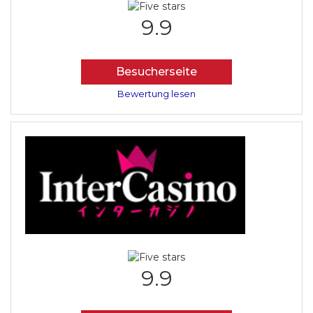
9.9
Besucherseite
Bewertung lesen
9.9