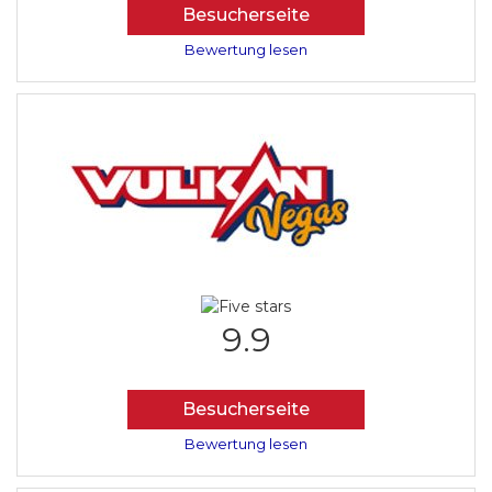
Besucherseite
Bewertung lesen
9.9
Besucherseite
Bewertung lesen