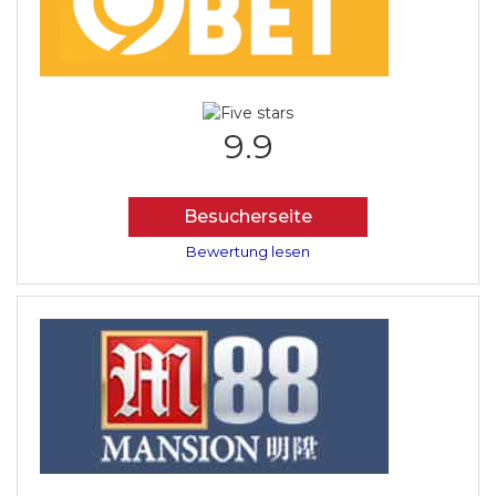
9.9
Besucherseite
Bewertung lesen