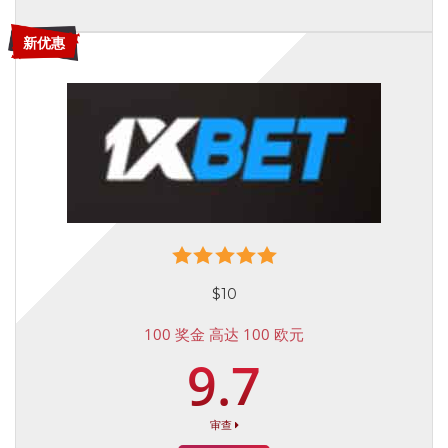
新优惠
$10
100 奖金 高达 100 欧元
9.7
审查