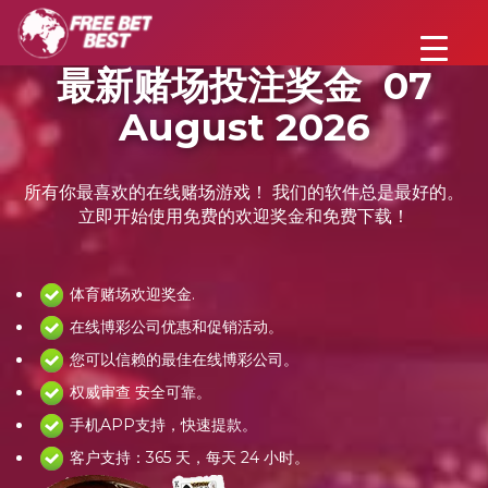
最新赌场投注奖金 07
August 2026
所有你最喜欢的在线赌场游戏！ 我们的软件总是最好的。
立即开始使用免费的欢迎奖金和免费下载！
体育赌场欢迎奖金.
在线博彩公司优惠和促销活动。
您可以信赖的最佳在线博彩公司。
权威审查 安全可靠。
手机APP支持，快速提款。
客户支持：365 天，每天 24 小时。