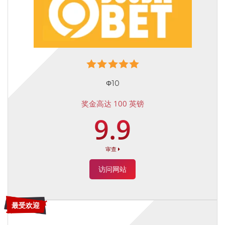
Φ10
奖金高达 100 英镑
9.9
审查
访问网站
最受欢迎