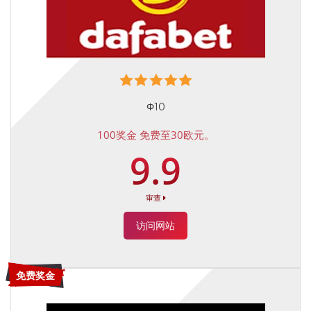
Φ10
100奖金 免费至30欧元。
9.9
审查
访问网站
免费奖金