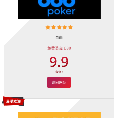
自由
免费奖金 £88
9.9
审查
访问网站
最受欢迎