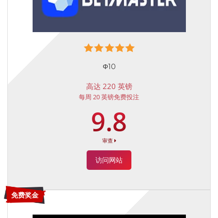
Φ10
高达 220 英镑
每周 20 英镑免费投注
9.8
审查
访问网站
免费奖金