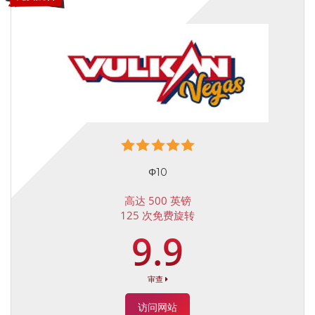
Φ10
高达 500 英镑
125 次免费旋转
9.9
审查
访问网站