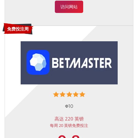
访问网站
免费投注周
Φ10
高达 220 英镑
每周 20 英镑免费投注