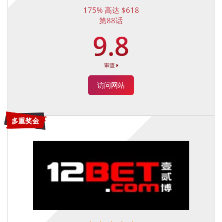
175% 高达 $618
第88话
9.8
审查
访问网站
多重奖金