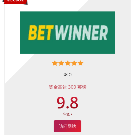
Φ10
奖金高达 300 英镑
9.8
审查
访问网站