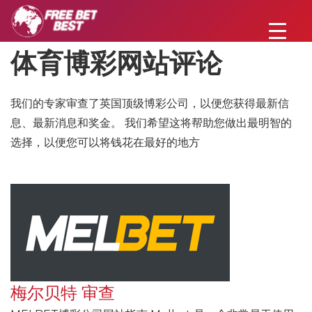
体育博彩网站评论
我们的专家审查了英国顶级博彩公司，以便您获得最新信
息、最新消息和奖金。 我们希望这将帮助您做出最明智的
选择，以便您可以将钱花在最好的地方
梅尔贝特 审查