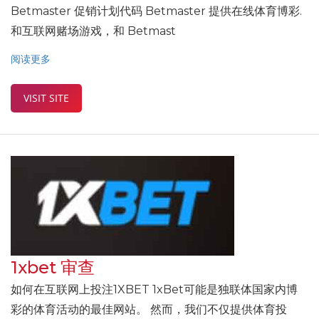
Betmaster 促销计划代码 Betmaster 提供在线体育博彩.
和互联网赌场游戏，和 Betmast
阅读更多
VISIT SITE
1xbet 审查
如何在互联网上投注1XBET 1xBet可能是独联体国家内博
彩的体育活动的最佳网站。 然而，我们不仅提供体育投