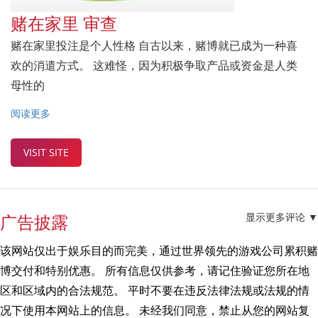
赌在家里 审查
赌在家里投注是个人性格 自古以来，赌博就已成为一种喜
欢的消遣方式。 这难怪，因为积极争取产品或资金是人类
母性的
阅读更多
VISIT SITE
显示更多评论
▼
广告披露
该网站仅出于娱乐目的而完美，通过世界领先的游戏公司累积赌
博交付和特别优惠。 所有信息仅供参考，请记住验证您所在地
区和区域内的合法规范。 平时不要在违反法律法规或法规的情
况下使用本网站上的信息。 未经我们同意，禁止从您的网站复