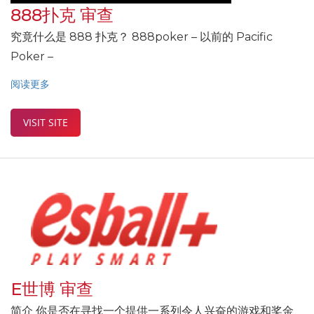
888扑克 审查
究竟什么是 888 扑克？ 888poker – 以前的 Pacific
Poker –
阅读更多
VISIT SITE
E世博 审查
简介 你是否在寻找一个提供一系列令人兴奋的游戏和奖金