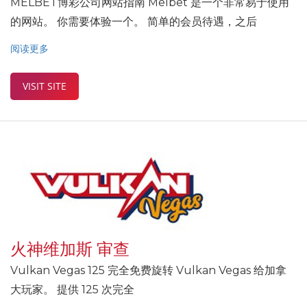
MELBET博彩公司网站指南 Melbet 是一个非常易于使用
的网站。 你需要体验一个。 简单的会员待遇，之后
阅读更多
VISIT SITE
火神维加斯 审查
Vulkan Vegas 125 完全免费旋转 Vulkan Vegas 给加拿
大玩家。 提供 125 次完全