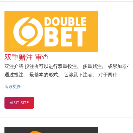
双重赌注 审查
双注介绍 投注者可以进行双重投注。 多重赌注。 或累加器/
通过投注。 最基本的形式。 它涉及下注者。 对于两种
阅读更多
VISIT SITE