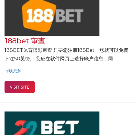
188bet 审查
188BET体育博彩审查 只要您注册188Bet，您就可以免费
下注50英镑。 您应在软件网页上选择账户信息，同
阅读更多
VISIT SITE