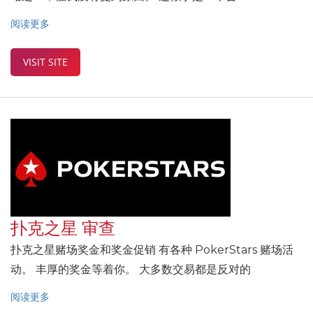
阅读更多
VISIT SITE
扑克之星 审查
扑克之星赌场奖金和奖金促销 有各种 PokerStars 赌场活
动。 丰厚的奖金等着你。 大多数交易都是反对的
阅读更多