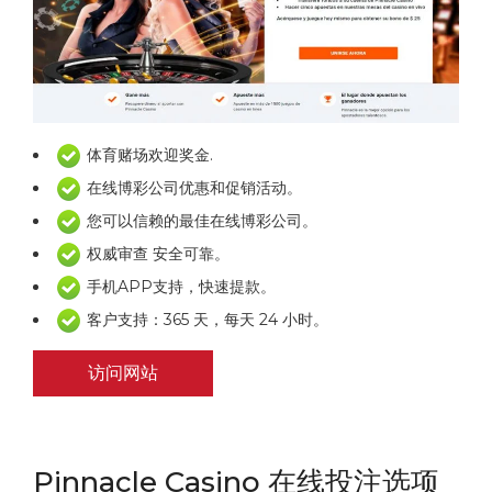
体育赌场欢迎奖金.
在线博彩公司优惠和促销活动。
您可以信赖的最佳在线博彩公司。
权威审查 安全可靠。
手机APP支持，快速提款。
客户支持：365 天，每天 24 小时。
访问网站
Pinnacle Casino 在线投注选项