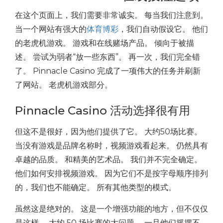
在这个页面上，我们需要非常诚实。 每当我们注意到。
当一个网站有强大的
体育博彩
，我们自动假设它。 他们
的老虎机游戏。 游戏和在线赌场产品。 倾向于被描
述。 尝试为弱者“放一些东西”。 再一次，我们完全错
了。 Pinnacle Casino 完成了一项伟大的任务并刷新
了网站。 老虎机游戏部分。
Pinnacle Casino 活动选择很有用
但这不是很好，因为他们提供了它。 大约50场比赛。
当没有游戏是品牌名称时，视频游戏看起来。 仍然具有
卓越的品质。 和精美的艺术品。 我们并不完全确定。
他们如何安排视频游戏。 因为它们不是按字母顺序排列
的，我们也不能确定。 所有其他类型的模式。
虽然这是绝对的。 这是一个增强功能的地方，但不仅仅
是这样。 大约 50 场比赛的大问题。 一旦他们摇摆不