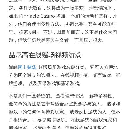
定。 各种无数百，这将成为一场噩梦。 理想情况下，
如果 Pinnacle Casino 增加。 他们的活动和选择，此
外，他们会使用多种方法。 协调比赛，甚至可能在那
里。 搜索功能。 不过，就目前而言，这不是什么大问
题，但我们仍然是完美主义者。 而且压力很大。
品尼高在线赌场视频游戏
巅峰
网上赌场
. 赌博场所游戏名称分类。 它可以方便地
分为四个独立的选项卡。 在线视频扑克、桌面游戏、纸
牌游戏。 以及宾果游戏和基诺游戏。
不是我们一直希望的。 查看理想情况。 解释多样性。
最简单的方法是它非常适合那些想要参与的人。 赌场和
游戏中的任何体育博彩玩家。 或老虎机游戏的人，但不
是很适合。 主要是赌博场所。 在线游戏的游戏玩家和
赌场玩家。 尽管缺乏选择，但游戏的标准非常好。