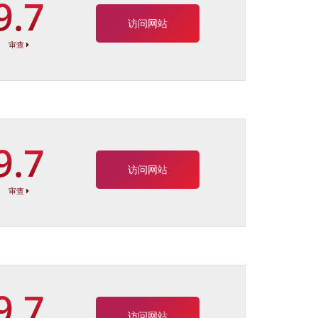
9.7
访问网站
审查
9.7
访问网站
审查
9.7
访问网站