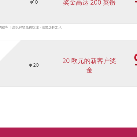
奖金高达 200 英镑
Φ10
1.3+ 的赔率下注以解锁免费投注 • 需要选择加入
20 欧元的新客户奖
Φ 20
金