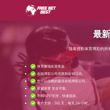
最新
随着授权体育博彩的所
体育赌场欢迎奖金.
在线博彩公司优惠和促销活动。
您可以信赖的最佳在线博彩公司。
权威审查 安全可靠。
手机APP支持，快速提款。
客户支持：365 天，每天 24 小时。