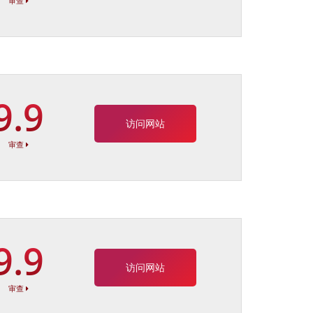
审查
9.9
访问网站
审查
9.9
访问网站
审查