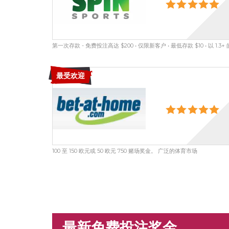
第一次存款 - 免费投注高达 $200 • 仅限新客户 • 最低存款 $10 • 以 
最受欢迎
100 至 150 欧元或 50 欧元 750 赌场奖金。 广泛的体育市场
最新免费投注奖金