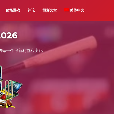
赌场游戏
评论
博彩文章
简体中文
026
的每一个最新利益和变化