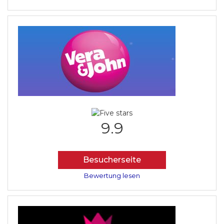
9.9
Besucherseite
Bewertung lesen