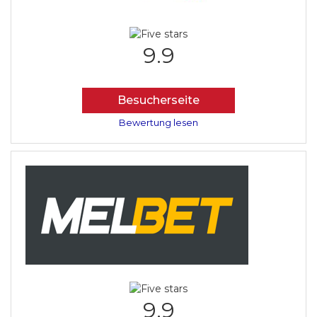
9.9
Besucherseite
Bewertung lesen
9.9