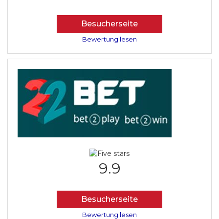
Besucherseite
Bewertung lesen
9.9
Besucherseite
Bewertung lesen