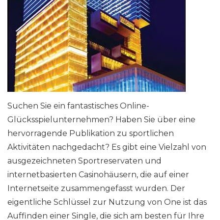
Suchen Sie ein fantastisches Online-
Glücksspielunternehmen? Haben Sie über eine
hervorragende Publikation zu sportlichen
Aktivitäten nachgedacht? Es gibt eine Vielzahl von
ausgezeichneten Sportreservaten und
internetbasierten Casinohäusern, die auf einer
Internetseite zusammengefasst wurden. Der
eigentliche Schlüssel zur Nutzung von One ist das
Auffinden einer Single, die sich am besten für Ihre