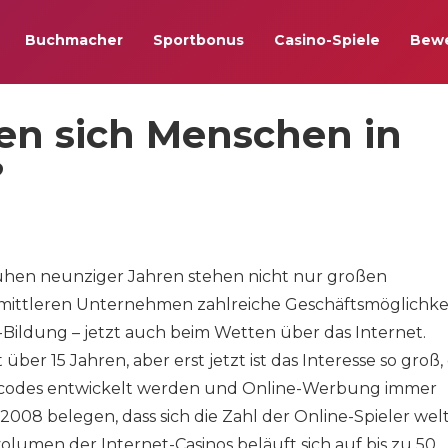
Buchmacher
Sportbonus
Casino-Spiele
Bew
n sich Menschen in
?
rühen neunziger Jahren stehen nicht nur großen
mittleren Unternehmen zahlreiche Geschäftsmöglichke
-Bildung – jetzt auch beim Wetten über das Internet.
 über 15 Jahren, aber erst jetzt ist das Interesse so groß,
codes entwickelt werden und Online-Werbung immer
008 belegen, dass sich die Zahl der Online-Spieler wel
olumen der Internet-Casinos beläuft sich auf bis zu 50