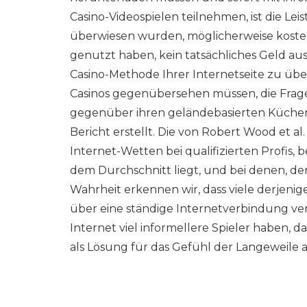
Casino-Videospielen teilnehmen, ist die Le
überwiesen wurden, möglicherweise kostenl
genutzt haben, kein tatsächliches Geld au
Casino-Methode Ihrer Internetseite zu über
Casinos gegenübersehen müssen, die Frag
gegenüber ihren geländebasierten Küchen
Bericht erstellt. Die von Robert Wood et a
Internet-Wetten bei qualifizierten Profis
dem Durchschnitt liegt, und bei denen, der
Wahrheit erkennen wir, dass viele derjenige
über eine ständige Internetverbindung verfü
Internet viel informellere Spieler haben,
als Lösung für das Gefühl der Langeweile a