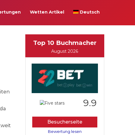
ertungen
Wetten Artikel
Deutsch
Top 10 Buchmacher
August 2026
iten
9.9
 da
Besucherseite
tweit
Bewertung lesen