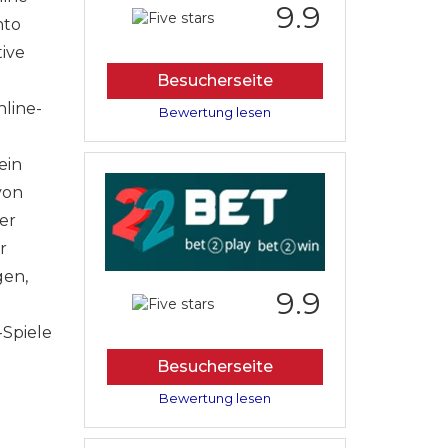
9.9
nto
tive
Besucherseite
nline-
Bewertung lesen
ein
von
er
r
gen,
9.9
-Spiele
Besucherseite
Bewertung lesen