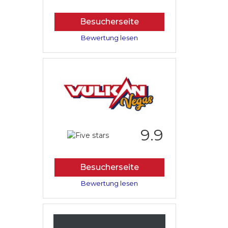
Besucherseite
Bewertung lesen
9.9
Besucherseite
Bewertung lesen