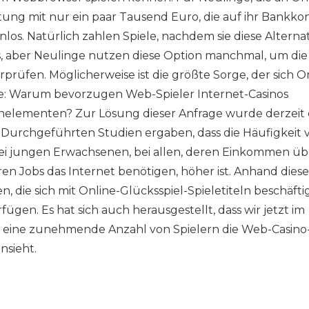
istung mit nur ein paar Tausend Euro, die auf ihr Bankko
os. Natürlich zahlen Spiele, nachdem sie diese Alterna
s, aber Neulinge nutzen diese Option manchmal, um die
prüfen. Möglicherweise ist die größte Sorge, der sich O
e: Warum bevorzugen Web-Spieler Internet-Casinos
elementen? Zur Lösung dieser Anfrage wurde derzeit 
l. Durchgeführten Studien ergaben, dass die Häufigkeit 
, bei jungen Erwachsenen, bei allen, deren Einkommen üb
en Jobs das Internet benötigen, höher ist. Anhand diese
n, die sich mit Online-Glücksspiel-Spieletiteln beschäfti
gen. Es hat sich auch herausgestellt, dass wir jetzt im
 da eine zunehmende Anzahl von Spielern die Web-Casino
nsieht.