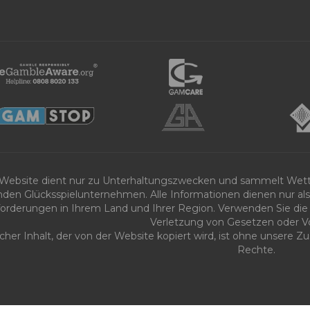
 Website dient nur zu Unterhaltungszwecken und sammelt Wet
nden Glücksspielunternehmen. Alle Informationen dienen nur als 
orderungen in Ihrem Land und Ihrer Region. Verwenden Sie die 
Verletzung von Gesetzen oder Vo
icher Inhalt, der von der Website kopiert wird, ist ohne unsere
Rechte.