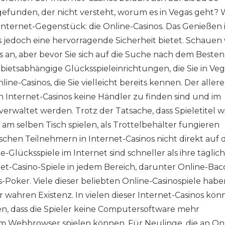
gefunden, der nicht versteht, worum es in Vegas geht? 
s Internet-Gegenstück: die Online-Casinos. Das Genießen 
s jedoch eine hervorragende Sicherheit bietet. Schauen 
s an, aber bevor Sie sich auf die Suche nach dem Besten
etsabhängige Glücksspieleinrichtungen, die Sie in Veg
ne-Casinos, die Sie vielleicht bereits kennen. Der allere
 in Internet-Casinos keine Händler zu finden sind und im
verwaltet werden. Trotz der Tatsache, dass Spieletitel w
 am selben Tisch spielen, als Trottelbehälter fungieren
chen Teilnehmern in Internet-Casinos nicht direkt auf d
-Glücksspiele im Internet sind schneller als ihre täglic
et-Casino-Spiele in jedem Bereich, darunter Online-Bacc
s-Poker. Viele dieser beliebten Online-Casinospiele habe
wahren Existenz. In vielen dieser Internet-Casinos kön
llen, dass die Spieler keine Computersoftware mehr
m Webbrowser spielen können. Für Neulinge, die an Onl