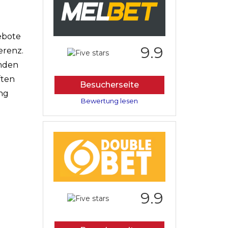
ebote
9.9
erenz.
enden
ften
Besucherseite
ung
Bewertung lesen
9.9