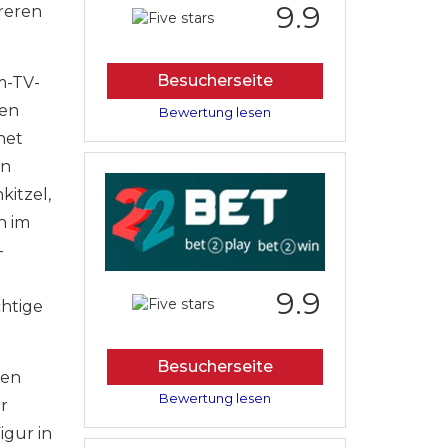
9.9
hreren
Besucherseite
m-TV-
den
Bewertung lesen
net
en
itzel,
n im
-
9.9
chtige
Besucherseite
ten
Bewertung lesen
r
igur in