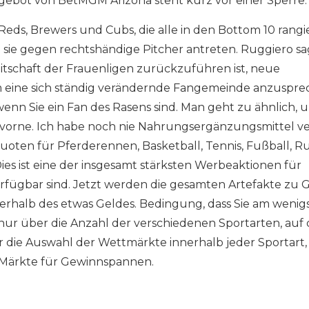
ngebot von BetMGM Arizona steht kurz vor einer Sperre.
Reds, Brewers und Cubs, die alle in den Bottom 10 rangi
sie gegen rechtshändige Pitcher antreten. Ruggiero sa
eitschaft der Frauenligen zurückzuführen ist, neue
eine sich ständig verändernde Fangemeinde anzuspre
, wenn Sie ein Fan des Rasens sind. Man geht zu ähnlich, 
 vorne. Ich habe noch nie Nahrungsergänzungsmittel ve
Quoten für Pferderennen, Basketball, Tennis, Fußball, 
Dies ist eine der insgesamt stärksten Werbeaktionen für
erfügbar sind. Jetzt werden die gesamten Artefakte zu G
ußerhalb des etwas Geldes. Bedingung, dass Sie am wenig
nur über die Anzahl der verschiedenen Sportarten, auf 
die Auswahl der Wettmärkte innerhalb jeder Sportart, 
e Märkte für Gewinnspannen.