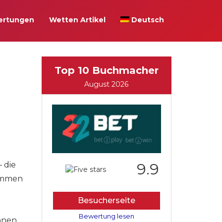
ertungen
Wetten Artikel
Deutsch
Top 10 Buchmacher
August 2026
– die
9.9
sammen
Besucherseite
Bewertung lesen
nnen