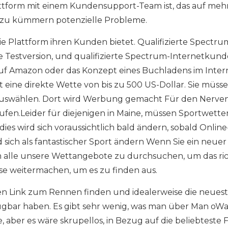
Plattform mit einem Kundensupport-Team ist, das auf me
le zu kümmern potenzielle Probleme.
ie Plattform ihren Kunden bietet. Qualifizierte Spectru
e Testversion, und qualifizierte Spectrum-Internetkun
auf Amazon oder das Konzept eines Buchladens im Inter
ist eine direkte Wette von bis zu 500 US-Dollar. Sie müss
 auswählen. Dort wird Werbung gemacht Für den Nervenk
aufen.Leider für diejenigen in Maine, müssen Sportwette
ies wird sich voraussichtlich bald ändern, sobald Online
 sich als fantastischer Sport ändern Wenn Sie ein neuer
um alle unsere Wettangebote zu durchsuchen, um das ri
use weitermachen, um es zu finden aus.
llen Link zum Rennen finden und idealerweise die neues
bar haben. Es gibt sehr wenig, was man über Man oWa
 aber es wäre skrupellos, in Bezug auf die beliebteste F