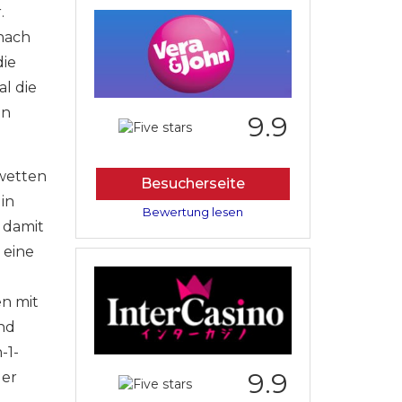
.
 nach
die
al die
en
9.9
iwetten
Besucherseite
in
Bewertung lesen
 damit
 eine
en mit
nd
-1-
9.9
der