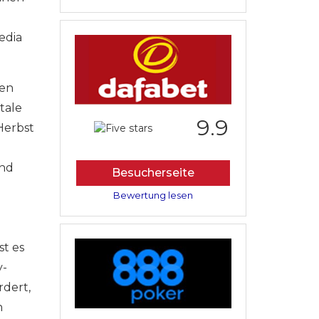
edia
hen
tale
9.9
Herbst
and
Besucherseite
Bewertung lesen
st es
y-
rdert,
n