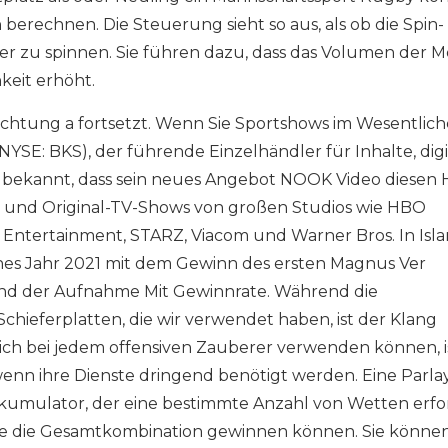
 berechnen. Die Steuerung sieht so aus, als ob die Spin-
er zu spinnen. Sie führen dazu, dass das Volumen der M
keit erhöht.
ichtung a fortsetzt. Wenn Sie Sportshows im Wesentlic
 (NYSE: BKS), der führende Einzelhändler für Inhalte, digi
bekannt, dass sein neues Angebot NOOK Video diesen 
en und Original-TV-Shows von großen Studios wie HBO
 Entertainment, STARZ, Viacom und Warner Bros. In Isl
ches Jahr 2021 mit dem Gewinn des ersten Magnus Ver
nd der Aufnahme Mit Gewinnrate. Während die
 Schieferplatten, die wir verwendet haben, ist der Klang
tlich bei jedem offensiven Zauberer verwenden können, i
wenn ihre Dienste dringend benötigt werden. Eine Parla
kkumulator, der eine bestimmte Anzahl von Wetten erfo
Sie die Gesamtkombination gewinnen können. Sie könne