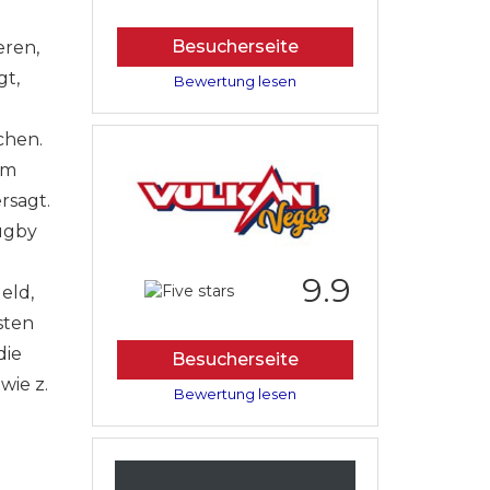
Besucherseite
eren,
gt,
Bewertung lesen
chen.
um
rsagt.
Rugby
9.9
eld,
sten
die
Besucherseite
wie z.
Bewertung lesen