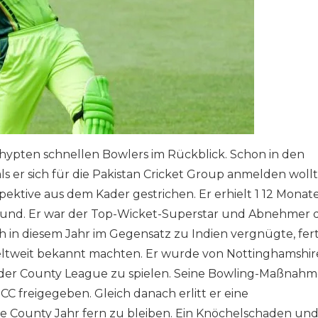
gehypten schnellen Bowlers im Rückblick. Schon in den
ls er sich für die Pakistan Cricket Group anmelden wollt
ektive aus dem Kader gestrichen. Er erhielt 1 12 Monat
Grund. Er war der Top-Wicket-Superstar und Abnehmer 
h in diesem Jahr im Gegensatz zu Indien vergnügte, fert
weltweit bekannt machten. Er wurde von Nottinghamshir
n der County League zu spielen. Seine Bowling-Maßnah
 freigegeben. Gleich danach erlitt er eine
 County Jahr fern zu bleiben. Ein Knöchelschaden und