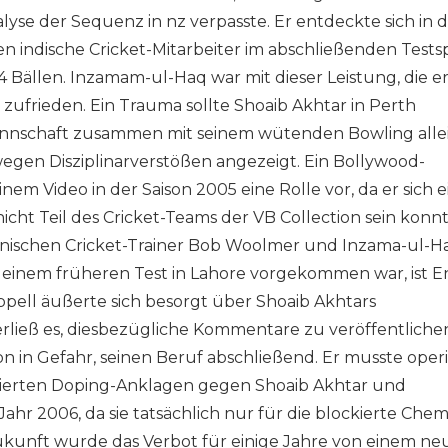
yse der Sequenz in nz verpasste. Er entdeckte sich in 
 indische Cricket-Mitarbeiter im abschließenden Testsp
4 Bällen. Inzamam-ul-Haq war mit dieser Leistung, die er
zufrieden. Ein Trauma sollte Shoaib Akhtar in Perth
tmannschaft zusammen mit seinem wütenden Bowling alle
 wegen Disziplinarverstößen angezeigt. Ein Bollywood-
inem Video in der Saison 2005 eine Rolle vor, da er sich 
t Teil des Cricket-Teams der VB Collection sein konnt
nischen Cricket-Trainer Bob Woolmer und Inzama-ul-H
in einem früheren Test in Lahore vorgekommen war, ist 
appell äußerte sich besorgt über Shoaib Akhtars
erließ es, diesbezügliche Kommentare zu veröffentliche
 in Gefahr, seinen Beruf abschließend. Er musste operi
ierten Doping-Anklagen gegen Shoaib Akhtar und
r 2006, da sie tatsächlich nur für die blockierte Chem
ukunft wurde das Verbot für einige Jahre von einem ne