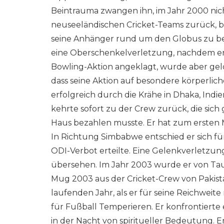
Beintrauma zwangen ihn, im Jahr 2000 nich
neuseeländischen Cricket-Teams zurück, b
seine Anhänger rund um den Globus zu be
eine Oberschenkelverletzung, nachdem er 
Bowling-Aktion angeklagt, wurde aber gelö
dass seine Aktion auf besondere körperlic
erfolgreich durch die Krähe in Dhaka, Indi
kehrte sofort zu der Crew zurück, die sic
Haus bezahlen musste. Er hat zum ersten M
In Richtung Simbabwe entschied er sich fü
ODI-Verbot erteilte. Eine Gelenkverletzu
übersehen. Im Jahr 2003 wurde er von Tauq
Mug 2003 aus der Cricket-Crew von Pakis
laufenden Jahr, als er für seine Reichweit
für Fußball Temperieren. Er konfrontierte
in der Nacht von spiritueller Bedeutung. E