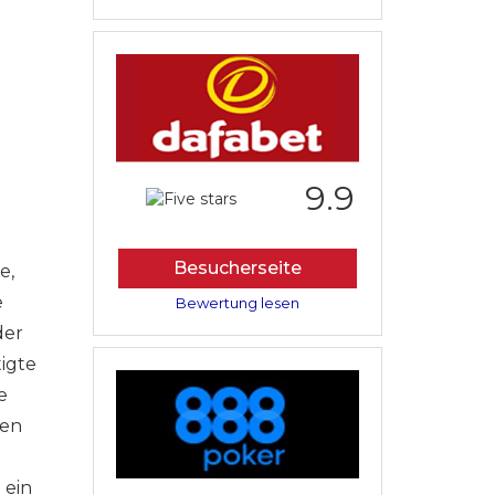
9.9
Besucherseite
e,
e
Bewertung lesen
der
igte
e
men
 ein