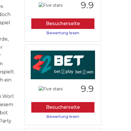
9.9
es
edoch
spiel
Besucherseite
Bewertung lesen
rde,
er
r
em
spielt.
h ein
9.9
n Worl
diesem
Besucherseite
rbot
Bewertung lesen
Party