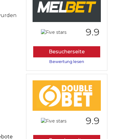
 wurden
9.9
Besucherseite
Bewertung lesen
9.9
ebote