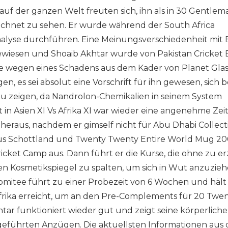
auf der ganzen Welt freuten sich, ihn als in 30 Gentlem
hnet zu sehen. Er wurde während der South Africa
Analyse durchführen. Eine Meinungsverschiedenheit mit
wiesen und Shoaib Akhtar wurde von Pakistan Cricket 
ute wegen eines Schadens aus dem Kader von Planet Glas
n, es sei absolut eine Vorschrift für ihn gewesen, sich b
u zeigen, da Nandrolon-Chemikalien in seinem System
in Asien XI Vs Afrika XI war wieder eine angenehme Zeit
n heraus, nachdem er gimself nicht für Abu Dhabi Collect
aus Schottland und Twenty Twenty Entire World Mug 2
icket Camp aus. Dann führt er die Kurse, die ohne zu e
n Kosmetikspiegel zu spalten, um sich in Wut anzuzieh
omitee führt zu einer Probezeit von 6 Wochen und hält
frika erreicht, um an den Pre-Complements für 20 Twe
r funktioniert wieder gut und zeigt seine körperliche
hgeführten Anzügen. Die aktuellsten Informationen aus 