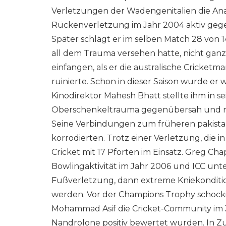
Verletzungen der Wadengenitalien die Anal
Rückenverletzung im Jahr 2004 aktiv gegen
Später schlägt er im selben Match 28 von 1
all dem Trauma versehen hatte, nicht ganz 
einfangen, als er die australische Cricke
ruinierte. Schon in dieser Saison wurde er
Kinodirektor Mahesh Bhatt stellte ihm in se
Oberschenkeltrauma gegenübersah und nich
Seine Verbindungen zum früheren pakista
korrodierten. Trotz einer Verletzung, die 
Cricket mit 17 Pforten im Einsatz. Greg Ch
Bowlingaktivität im Jahr 2006 und ICC unt
Fußverletzung, dann extreme Kniekondition
werden. Vor der Champions Trophy schock
Mohammad Asif die Cricket-Community im Jah
Nandrolone positiv bewertet wurden. In Z