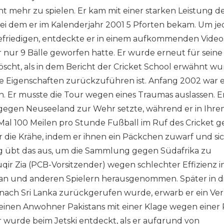
t mehr zu spielen. Er kam mit einer starken Leistung d
ei dem er im Kalenderjahr 2001 5 Pforten bekam. Um j
friedigen, entdeckte er in einem aufkommenden Video
nur 9 Bälle geworfen hatte. Er wurde erneut für seine
scht, als in dem Bericht der Cricket School erwähnt wu
he Eigenschaften zurückzuführen ist. Anfang 2002 war 
en. Er musste die Tour wegen eines Traumas auslassen. E
h gegen Neuseeland zur Wehr setzte, während er in Ihr
al 100 Meilen pro Stunde Fußball im Ruf des Cricket ge
r die Krähe, indem er ihnen ein Päckchen zuwarf und sic
ng übt das aus, um die Sammlung gegen Südafrika zu
ir Zia (PCB-Vorsitzender) wegen schlechter Effizienz i
tan und anderen Spielern herausgenommen. Später in 
e nach Sri Lanka zurückgerufen wurde, erwarb er ein Ve
 einen Anwohner Pakistans mit einer Klage wegen einer 
r wurde beim Jetski entdeckt, als er aufgrund von