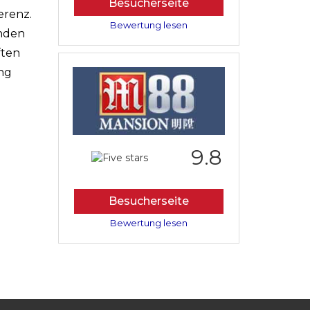
Besucherseite
erenz.
Bewertung lesen
enden
ften
ung
9.8
Besucherseite
Bewertung lesen