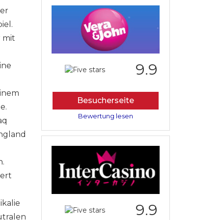
der
iel.
 mit
9.9
ine
einem
Besucherseite
e.
Bewertung lesen
aq
England
n.
ert
ikalie
9.9
utralen