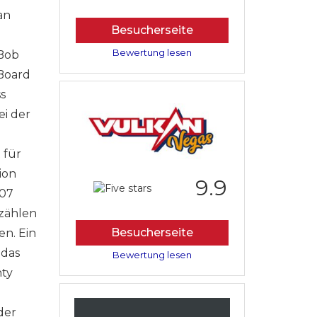
an
Besucherseite
Bewertung lesen
 Bob
Board
s
ei der
 für
ion
9.9
007
rzählen
Besucherseite
en. Ein
 das
Bewertung lesen
nty
der