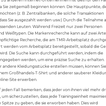
zu anderen Internet-Unternehmern ist dies für den Fall
n, da Sie zeitgemäß beginnen können. Die Hauptpunkte, di
 möchten (z. B. Zentralbanken, die solche Transaktionen
dass Sie ausgezahlt werden usw.) Durch die Teilnahme 
passenden Leuten. Während Freizeit nur zwei Personen
und Weißtypen. Die Markenrecherche kann auf zwei Art
enpflichtige Recherche, die am TMR-Arbeitsplatz durchg
 werden vom Arbeitsplatz bereitgestellt, sobald die G
 wird. Die Suche kann durchgeführt werden, indem die
ingegeben werden, um eine präzise Suche zu erhalten.
r andere Kleidungsstücke erstellen müssen, können Sie
einem Großhandels-T-Shirt und anderer sauberer Kleidu
line-Site erwerben.
uf jeden Fall bemerken, dass jeder von ihnen viel mehr d
um sicherzustellen, dass jede Trainingseinheit maximier
Spitze zu geben, die sie erworben haben. Dies wird