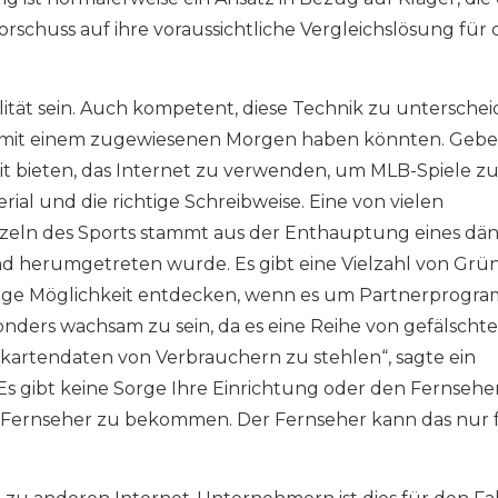
schuss auf ihre voraussichtliche Vergleichslösung für
ität sein. Auch kompetent, diese Technik zu unterscheid
 mit einem zugewiesenen Morgen haben könnten. Gebe
eit bieten, das Internet zu verwenden, um MLB-Spiele z
rial und die richtige Schreibweise. Eine von vielen
zeln des Sports stammt aus der Enthauptung eines dän
nd herumgetreten wurde. Es gibt eine Vielzahl von Grü
rtige Möglichkeit entdecken, wenn es um Partnerprogr
onders wachsam zu sein, da es eine Reihe von gefälscht
artendaten von Verbrauchern zu stehlen“, sagte ein
Es gibt keine Sorge Ihre Einrichtung oder den Fernsehe
n Fernseher zu bekommen. Der Fernseher kann das nur f