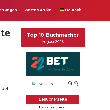
ertungen
Wetten Artikel
Deutsch
ute
Top 10 Buchmacher
August 2026
r
9.9
endet
Besucherseite
Bewertung lesen