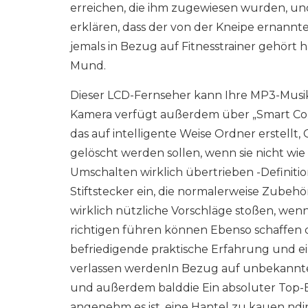
erreichen, die ihm zugewiesen wurden, und
erklären, dass der von der Kneipe ernannte 
jemals in Bezug auf Fitnesstrainer gehört
Mund.
Dieser LCD-Fernseher kann Ihre MP3-Musi
Kamera verfügt außerdem über „Smart Con
das auf intelligente Weise Ordner erstellt,
gelöscht werden sollen, wenn sie nicht w
Umschalten wirklich übertrieben -Definiti
Stiftstecker ein, die normalerweise Zubehö
wirklich nützliche Vorschläge stoßen, wenn
richtigen führen können Ebenso schaffen 
befriedigende praktische Erfahrung und ein
verlassen werdenIn Bezug auf unbekannte
und außerdem balddie Ein absoluter Top-B
angenehm es ist, eine Hantel zu kauen ndin