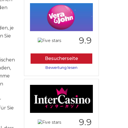
 den
en, je
n Sie
9.9
u
Besucherseite
ischen
nden,
Bewertung lesen
amme
en
r
ür Sie
9.9