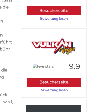
, dass
e die
Besucherseite
Bewertung lesen
an
en
eführt
ebühr
9.9
 die
ng
Besucherseite
Bewertung lesen
rückt
t wird,