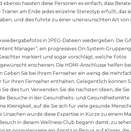
 ebenso hassten diese Personen es einfach, dass Berate
Trainer am Ende jedes einzelne Stereotyp erfüllt, das si
 haben, und dies führte zu einer unerwünschten Art von 
kwiedergabefotos in JPEG-Dateien wiedergeben. Die G
tent Manager“, ein progressives On-System-Gruppenge
 Gesichter markiert und sogar vorschlägt, welche Fotos
ie gewünscht erscheinen. Die HDMI-Anschlüsse helfen b
on Geben Sie bei Ihrem Fernseher ein wenig die mehrfar
r für Ihren Fernseher enthalten. Gelegentlich können S
 Sie dies tun. Verwenden Sie die nächsten Ideen, die Si
die Besuche in der Gesundheits- und Gesundheitsmitte 
e Kleinigkeit, auf die Sie sich für viele gesunde Mensc
 Ursachen wurde diese Expertise in Kürze zu einem M
esuch in diesem Wellness-Club begann damit, zu sehen
g ist normalerweise ein Ansatz in Bezug auf Kläger, die