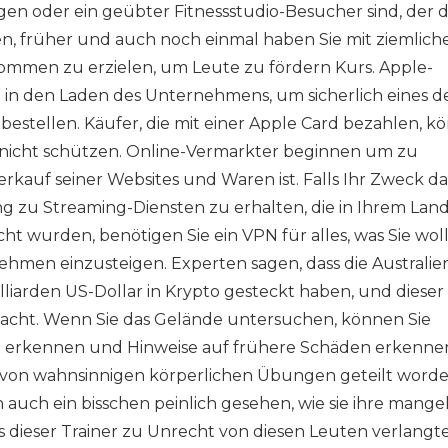
gen oder ein geübter Fitnessstudio-Besucher sind, der 
en, früher und auch noch einmal haben Sie mit ziemlich
nkommen zu erzielen, um Leute zu fördern Kurs. Apple-
 in den Laden des Unternehmens, um sicherlich eines d
stellen. Käufer, die mit einer Apple Card bezahlen, k
 nicht schützen. Online-Vermarkter beginnen um zu
erkauf seiner Websites und Waren ist. Falls Ihr Zweck da
 zu Streaming-Diensten zu erhalten, die in Ihrem Land
 wurden, benötigen Sie ein VPN für alles, was Sie woll
men einzusteigen. Experten sagen, dass die Australier
illiarden US-Dollar in Krypto gesteckt haben, und dieser
macht. Wenn Sie das Gelände untersuchen, können Sie
n erkennen und Hinweise auf frühere Schäden erkenne
l von wahnsinnigen körperlichen Übungen geteilt worden
n auch ein bisschen peinlich gesehen, wie sie ihre mang
s dieser Trainer zu Unrecht von diesen Leuten verlangt