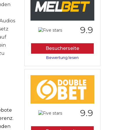
anden
 Audios
9.9
setz
auf
ein
Besucherseite
zu
Bewertung lesen
ebote
9.9
erenz.
enden