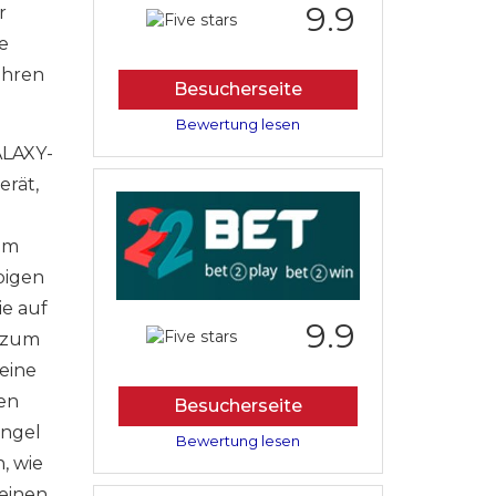
9.9
r
e
ihren
Besucherseite
Bewertung lesen
ALAXY-
rät,
eim
bigen
ie auf
9.9
e zum
eine
hen
Besucherseite
angel
Bewertung lesen
, wie
 einen