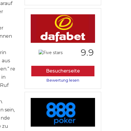
darauf
er
er
önnen
9.9
rin
 aus
en.“ re
Besucherseite
 in
Bewertung lesen
 Ruf
n.
 sein,
elnde
e zu