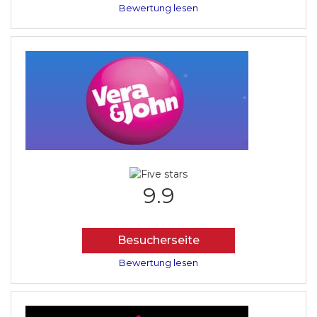
Bewertung lesen
9.9
Besucherseite
Bewertung lesen