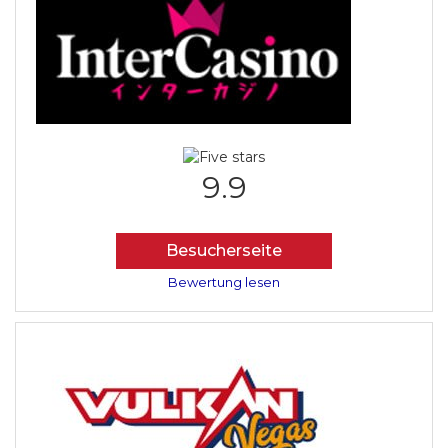
9.9
Besucherseite
Bewertung lesen