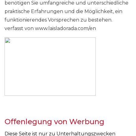
benötigen Sie umfangreiche und unterschiedliche
praktische Erfahrungen und die Möglichkeit, ein
funktionierendes Vorsprechen zu bestehen.
verfasst von www.laisladorada.com/en
Offenlegung von Werbung
Diese Seite ist nur zu Unterhaltungszwecken