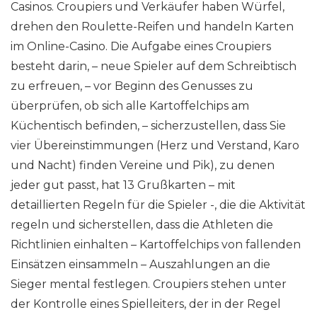
Casinos. Croupiers und Verkäufer haben Würfel,
drehen den Roulette-Reifen und handeln Karten
im Online-Casino. Die Aufgabe eines Croupiers
besteht darin, – neue Spieler auf dem Schreibtisch
zu erfreuen, – vor Beginn des Genusses zu
überprüfen, ob sich alle Kartoffelchips am
Küchentisch befinden, – sicherzustellen, dass Sie
vier Übereinstimmungen (Herz und Verstand, Karo
und Nacht) finden Vereine und Pik), zu denen
jeder gut passt, hat 13 Grußkarten – mit
detaillierten Regeln für die Spieler -, die die Aktivität
regeln und sicherstellen, dass die Athleten die
Richtlinien einhalten – Kartoffelchips von fallenden
Einsätzen einsammeln – Auszahlungen an die
Sieger mental festlegen. Croupiers stehen unter
der Kontrolle eines Spielleiters, der in der Regel