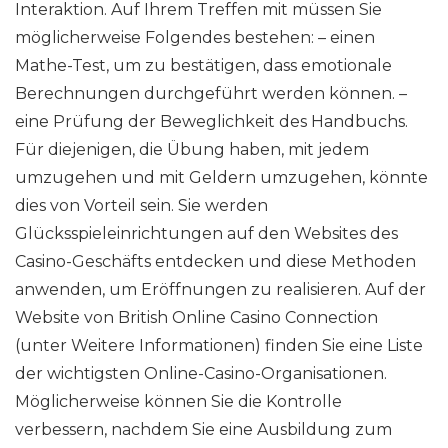
Interaktion. Auf Ihrem Treffen mit müssen Sie
möglicherweise Folgendes bestehen: – einen
Mathe-Test, um zu bestätigen, dass emotionale
Berechnungen durchgeführt werden können. –
eine Prüfung der Beweglichkeit des Handbuchs.
Für diejenigen, die Übung haben, mit jedem
umzugehen und mit Geldern umzugehen, könnte
dies von Vorteil sein. Sie werden
Glücksspieleinrichtungen auf den Websites des
Casino-Geschäfts entdecken und diese Methoden
anwenden, um Eröffnungen zu realisieren. Auf der
Website von British Online Casino Connection
(unter Weitere Informationen) finden Sie eine Liste
der wichtigsten Online-Casino-Organisationen.
Möglicherweise können Sie die Kontrolle
verbessern, nachdem Sie eine Ausbildung zum