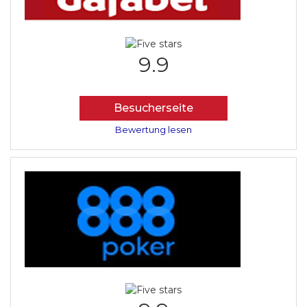
9.9
Besucherseite
Bewertung lesen