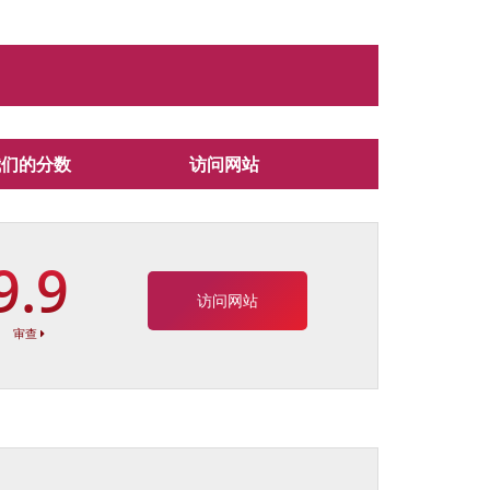
我们的分数
访问网站
9.9
访问网站
审查