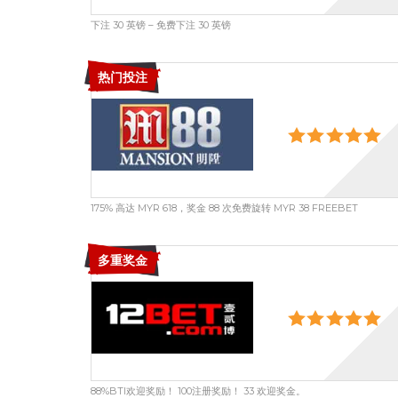
下注 30 英镑 – 免费下注 30 英镑
热门投注
175% 高达 MYR 618，奖金 88 次免费旋转 MYR 38 FREEBET
多重奖金
88%BTI欢迎奖励！ 100注册奖励！ 33 欢迎奖金。