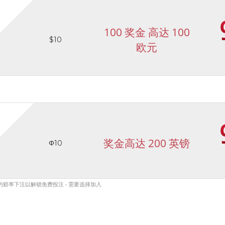
100 奖金 高达 100
$10
欧元
奖金高达 200 英镑
Φ10
1.3+ 的赔率下注以解锁免费投注 • 需要选择加入