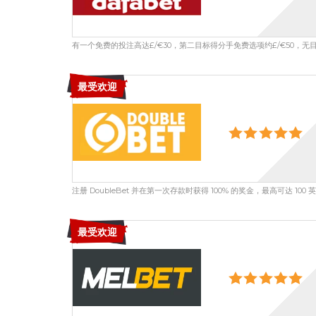
有一个免费的投注高达£/€30，第二目标得分手免费选项约£/€50，无目
最受欢迎
注册 DoubleBet 并在第一次存款时获得 100% 的奖金，最高可达 100 
最受欢迎