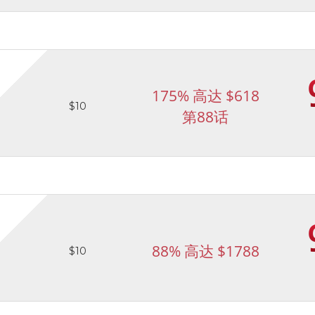
175% 高达 $618
$10
第88话
88% 高达 $1788
$10