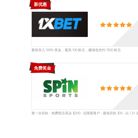
新优惠
最初存入 100% 奖金，最高 100 欧元，赌场包含约 1500 欧元
免费奖金
第一次存款 - 免费投注高达 $200 • 仅限新客户 • 最低存款 $10 • 以 