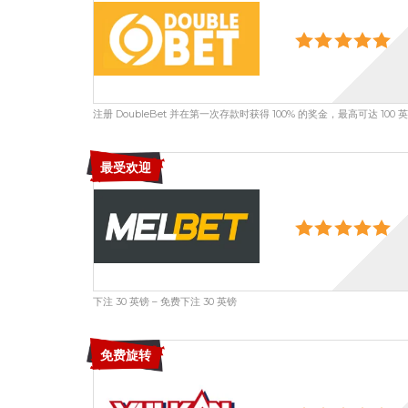
注册 DoubleBet 并在第一次存款时获得 100% 的奖金，最高可达 100 
最受欢迎
下注 30 英镑 – 免费下注 30 英镑
免费旋转