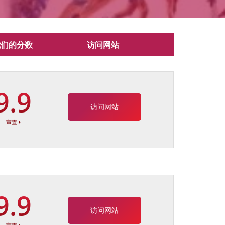
我们的分数
访问网站
9.9
访问网站
审查
9.9
访问网站