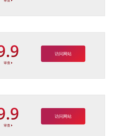
审查
9.9
访问网站
审查
9.9
访问网站
审查