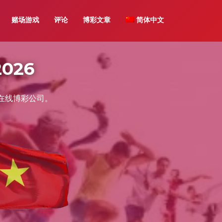
赌场游戏
评论
博彩文章
简体中文
026
在线博彩公司。