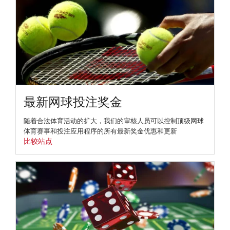
最新网球投注奖金
随着合法体育活动的扩大，我们的审核人员可以控制顶级网球
体育赛事和投注应用程序的所有最新奖金优惠和更新
比较站点