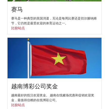
赛马
赛马是一种典型的英国消遣，无论是每周比赛还是切尔滕纳姆
节，它仍然是最受欢迎的体育运动之一。
比较站点
越南博彩公司奖金
越南最好的投注欢迎奖金。 越南在线赌场优惠和促销欢迎奖
金，最值得信赖的在线博彩公司。
比较站点