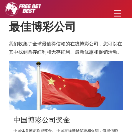
最佳博彩公司
我们收集了全球最值得信赖的在线博彩公司，您可以在
其中找到首存红利和无存红利、最新优惠和促销活动。
中国博彩公司奖金
中国体育博彩欢迎奖金。 中国在线赌场优惠和促销，值得信赖