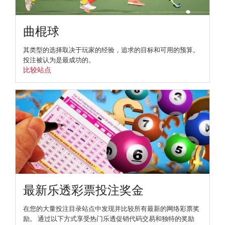
曲棍球
其类型的选择取决于玩家的经验，追求的目标和可用的预算。
投注被认为是最成功的。
比较站点
最新乐透彩票投注奖金
在您的大量投注目录站点中发现并比较所有最新的网络彩票奖
励。 通过以下方式享受热门乐透促销代码交易和独特的奖励