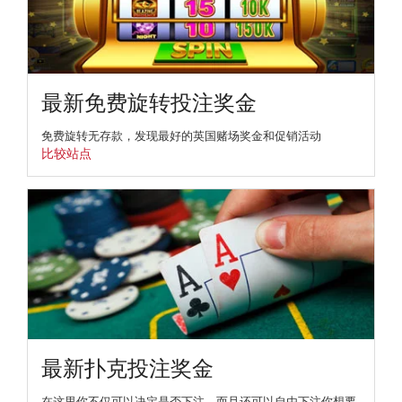
最新免费旋转投注奖金
免费旋转无存款，发现最好的英国赌场奖金和促销活动
比较站点
最新扑克投注奖金
在这里你不仅可以决定是否下注，而且还可以自由下注你想要