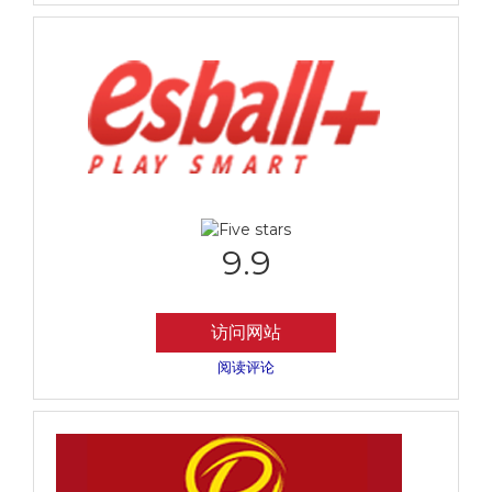
9.9
访问网站
阅读评论