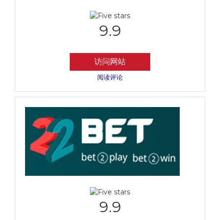
9.9
访问网站
阅读评论
9.9