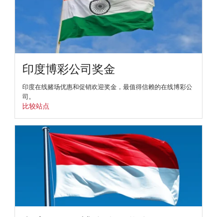
印度博彩公司奖金
印度在线赌场优惠和促销欢迎奖金，最值得信赖的在线博彩公
司。
比较站点