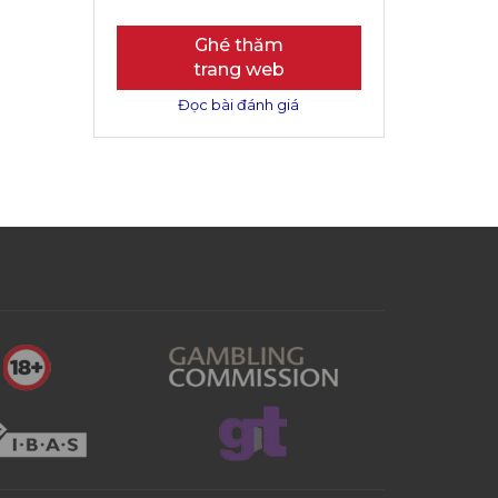
Ghé thăm
trang web
Đọc bài đánh giá