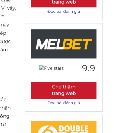
trang web
Vì vậy,
Đọc bài đánh giá
 =
 này
iếp
 được
trăm
9.9
Ghé thăm
trang web
các
Đọc bài đánh giá
 nhận
hông
 từ