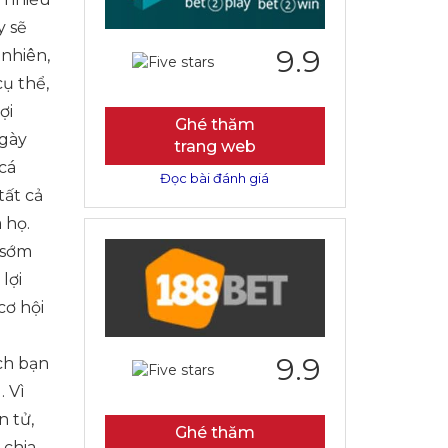
y sẽ
9.9
 nhiên,
ụ thể,
ợi
Ghé thăm
ngày
trang web
cá
Đọc bài đánh giá
tất cả
 họ.
 sớm
lợi
cơ hội
9.9
ách bạn
. Vì
n tử,
Ghé thăm
 chia