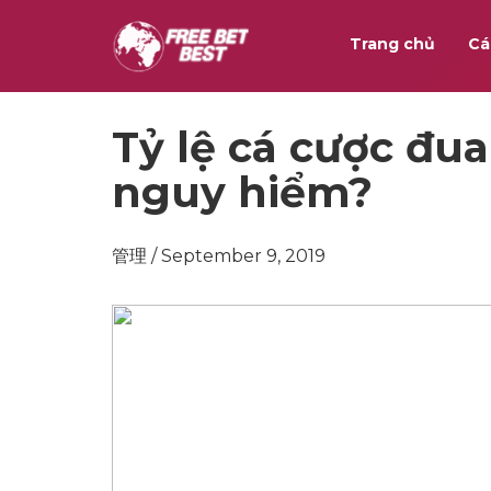
Trang chủ
Cá
Tỷ lệ cá cược đu
nguy hiểm?
管理 / September 9, 2019