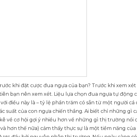
trước khi đặt cược đua ngựa của bạn? Trước khi xem xét
ầu tiên bạn nên xem xét. Liệu lựa chọn đua ngựa tự động
với điều này là – tỷ lệ phần trăm có sẵn từ một người cá
ác suất của con ngựa chiến thắng. Ai biết chỉ những gì c
kê về cơ hội gợi ý nhiều hơn về những gì thị trường nói
và hơn thế nữa) cảm thấy thực sự là một tiềm năng của
 được đẩy bởi nguyên nhân thị trường. Nếu ngày càng c