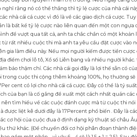
ghĩ rằng nó có thể thắng thì tỷ lệ cược của nhà cái nà
c nhà cái cá cược vì đó là về các giao dịch cá cược. Tuy
n là bất kể tỷ lệ cược nào liên quan đến một con ngựa c
ình để vượt qua tất cả, anh ta chắc chắn có một khoản l
 từ rất nhiều cuộc thi mà anh ta yêu cầu đặt cược vào 
n gia làm điều này. Nếu mọi người kiếm được tiền cược 
địa điểm chơi lô tô, Xổ số Liên bang và nhiều người khác. 
m bảo thậm chí. Các nhà cái gọi đây là lợi thế sẵn có của
 hội trong cuộc thi cộng thêm khoảng 100%, họ thường sẽ
r cent có lợi cho nhà cái cá cược. Đây có thể là tỷ suất 
ích của bạn là cố gắng đề xuất một cách nhất quán các 
 nên tìm hiểu về các cuộc đánh cược mà từ cuộc thi nói
là được liệt kê dưới đây là 17Percent phổ biến . Đây là c
các cơ hội của cuộc đua ở định dạng kỹ thuật số châu Âu
nhiều thứ khác. (Để chuyển đổi cơ hội phân đoạn thành điệ
o gồm một phần – vì vậy 6 – 4 sẽ là 1,5 + 1 = 2,5). Sau đó