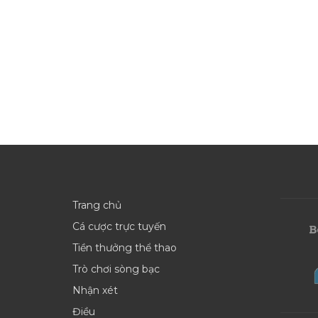
Trang chủ
Cá cược trực tuyến
Tiền thưởng thể thao
Trò chơi sòng bạc
Nhận xét
Điều