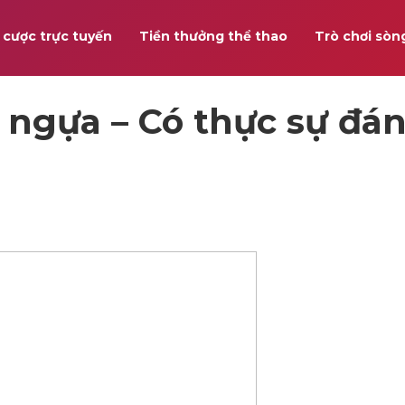
 cược trực tuyến
Tiền thưởng thể thao
Trò chơi sòn
a ngựa – Có thực sự đá