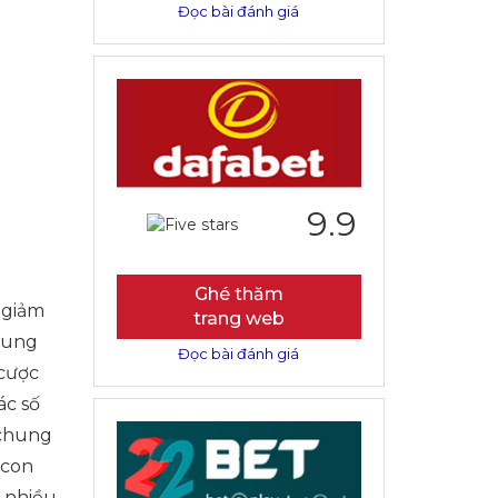
Đọc bài đánh giá
9.9
Ghé thăm
 giảm
trang web
 cung
Đọc bài đánh giá
 cược
ác số
 chung
 con
ó nhiều