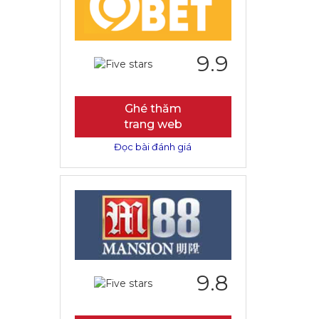
9.9
Ghé thăm
trang web
Đọc bài đánh giá
9.8