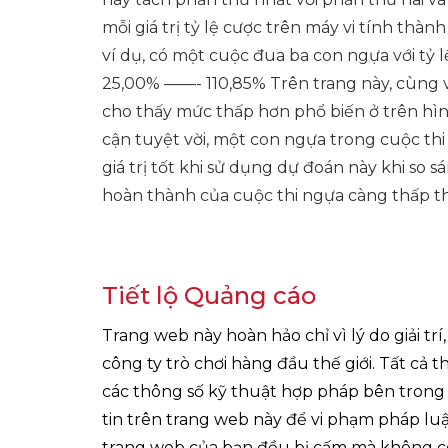
mỗi giá trị tỷ lệ cược trên máy vi tính thàn
ví dụ, có một cuộc đua ba con ngựa với tỷ l
25,00% ——- 110,85% Trên trang này, cùng vớ
cho thấy mức thấp hơn phổ biến ở trên hìn
cận tuyệt vời, một con ngựa trong cuộc thi
giá trị tốt khi sử dụng dự đoán này khi so
hoàn thành của cuộc thi ngựa càng thấp thì
Tiết lộ Quảng cáo
Trang web này hoàn hảo chỉ vì lý do giải trí
công ty trò chơi hàng đầu thế giới. Tất cả
các thông số kỹ thuật hợp pháp bên tron
tin trên trang web này để vi phạm pháp luậ
trang web của bạn đều bị cấm mà không có