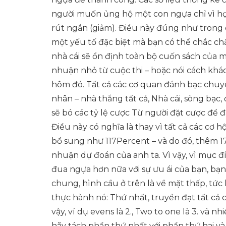
người muốn ủng hộ một con ngựa chỉ vì họ n
rút ngắn (giảm). Điều này đúng như trong cá
một yếu tố đặc biệt mà bạn có thể chắc chắ
nhà cái sẽ ổn định toàn bộ cuốn sách của m
nhuận nhỏ từ cuộc thi – hoặc nói cách khác
hôm đó. Tất cả các cơ quan đánh bạc chuyê
nhân – nhà thắng tất cả, Nhà cái, sòng bạc, 
sẽ bó các tỷ lệ cược Từ người đặt cược để đả
Điều này có nghĩa là thay vì tất cả các cơ
bổ sung như 117Percent – và do đó, thêm 17Pe
nhuận dự đoán của anh ta. Vì vậy, vì mục đ
đua ngựa hơn nữa với sự ưu ái của bạn, bạn
chung, hình cầu ở trên là về mặt thấp, tức 
thực hành nó: Thứ nhất, truyền đạt tất cả 
vậy, ví dụ evens là 2., Two to one là 3. và 
hãy tách phần thứ nhất với phần thứ hai và ba