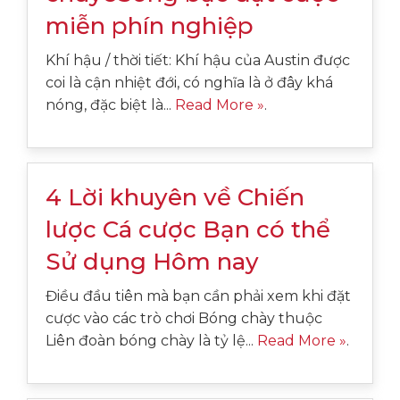
miễn phín nghiệp
Khí hậu / thời tiết: Khí hậu của Austin được
coi là cận nhiệt đới, có nghĩa là ở đây khá
nóng, đặc biệt là...
Read More »
.
4 Lời khuyên về Chiến
lược Cá cược Bạn có thể
Sử dụng Hôm nay
Điều đầu tiên mà bạn cần phải xem khi đặt
cược vào các trò chơi Bóng chày thuộc
Liên đoàn bóng chày là tỷ lệ...
Read More »
.