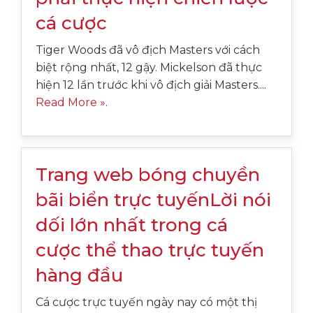
cá cược
Tiger Woods đã vô địch Masters với cách
biệt rộng nhất, 12 gậy. Mickelson đã thực
hiện 12 lần trước khi vô địch giải Masters....
Read More »
.
Trang web bóng chuyền
bãi biển trực tuyếnLời nói
dối lớn nhất trong cá
cược thể thao trực tuyến
hàng đầu
Cá cược trực tuyến ngày nay có một thị