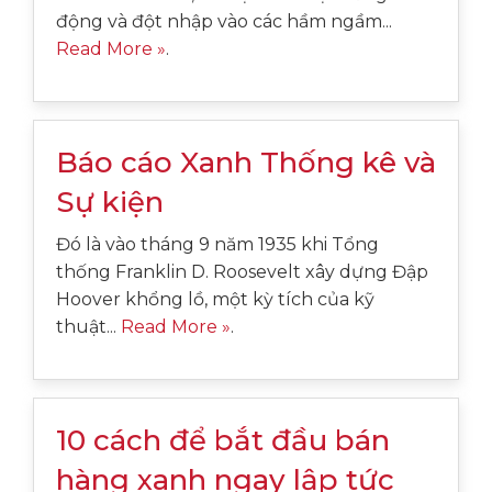
động và đột nhập vào các hầm ngầm...
Read More »
.
Báo cáo Xanh Thống kê và
Sự kiện
Đó là vào tháng 9 năm 1935 khi Tổng
thống Franklin D. Roosevelt xây dựng Đập
Hoover khổng lồ, một kỳ tích của kỹ
thuật...
Read More »
.
10 cách để bắt đầu bán
hàng xanh ngay lập tức