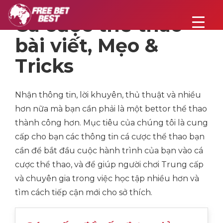
Cá cược thể thao
bài viết, Mẹo &
Tricks
Nhận thông tin, lời khuyên, thủ thuật và nhiều
hơn nữa mà bạn cần phải là một bettor thể thao
thành công hơn. Mục tiêu của chúng tôi là cung
cấp cho bạn các thông tin cá cược thể thao bạn
cần để bắt đầu cuộc hành trình của bạn vào cá
cược thể thao, và để giúp người chơi Trung cấp
và chuyên gia trong việc học tập nhiều hơn và
tìm cách tiếp cận mới cho sở thích.