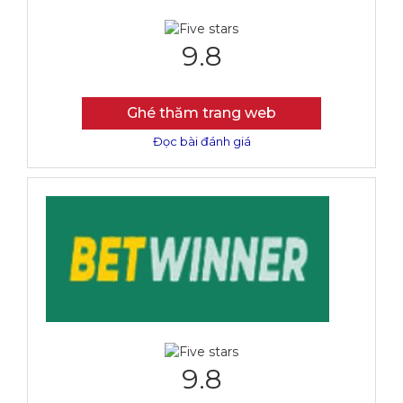
9.8
Ghé thăm trang web
Đọc bài đánh giá
9.8