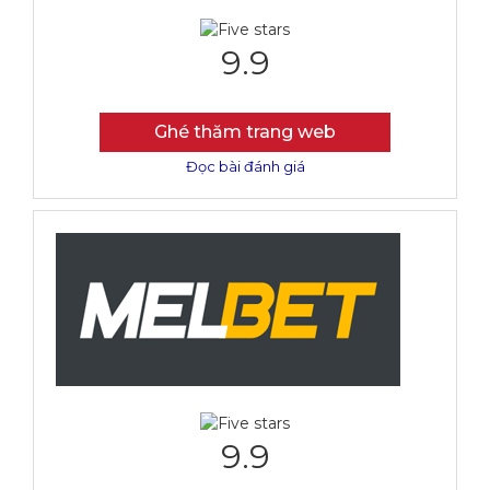
9.9
Ghé thăm trang web
Đọc bài đánh giá
9.9