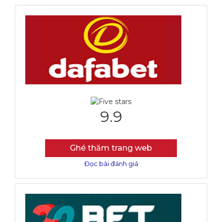
9.9
Ghé thăm trang web
Đọc bài đánh giá