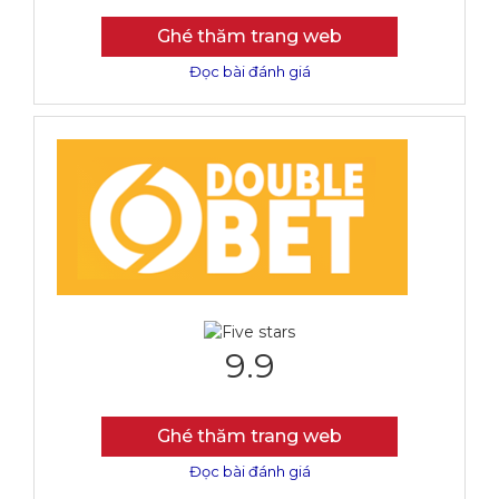
Ghé thăm trang web
Đọc bài đánh giá
9.9
Ghé thăm trang web
Đọc bài đánh giá