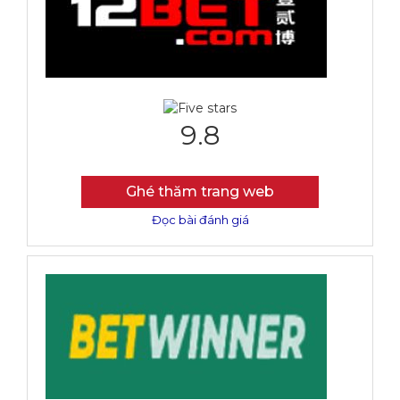
9.8
Ghé thăm trang web
Đọc bài đánh giá