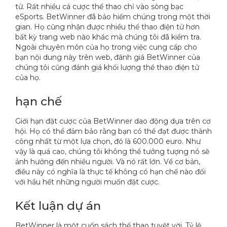
tử. Rất nhiều cá cược thể thao chỉ vào sòng bạc
eSports. BetWinner đã bảo hiểm chúng trong một thời
gian. Họ cũng nhận được nhiều thể thao điện tử hơn
bất kỳ trang web nào khác mà chúng tôi đã kiểm tra.
Ngoài chuyên môn của họ trong việc cung cấp cho
bạn nội dung này trên web, đánh giá BetWinner của
chúng tôi cũng đánh giá khối lượng thể thao điện tử
của họ.
hạn chế
Giới hạn đặt cược của BetWinner dao động dựa trên cơ
hội. Họ có thể đảm bảo rằng bạn có thể đạt được thành
công nhất từ một lựa chọn, đó là 600.000 euro. Như
vậy là quá cao, chúng tôi không thể tưởng tượng nó sẽ
ảnh hưởng đến nhiều người. Và nó rất lớn. Về cơ bản,
điều này có nghĩa là thực tế không có hạn chế nào đối
với hầu hết những người muốn đặt cược.
Kết luận dự án
BetWinner là một cuốn sách thể thao tuyệt vời. Tỷ lệ