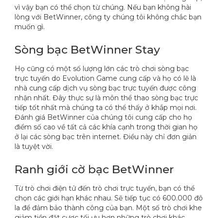
vì vậy bạn có thể chọn từ chúng. Nếu bạn không hài
lòng với BetWinner, công ty chúng tôi không chắc bạn
muốn gì.
Sòng bạc BetWinner Stay
Họ cũng có một số lượng lớn các trò chơi sòng bạc
trực tuyến do Evolution Game cung cấp và họ có lẽ là
nhà cung cấp dịch vụ sòng bạc trực tuyến được công
nhận nhất. Đây thực sự là môn thể thao sòng bạc trực
tiếp tốt nhất mà chúng ta có thể thấy ở khắp mọi nơi.
Đánh giá BetWinner của chúng tôi cung cấp cho họ
điểm số cao về tất cả các khía cạnh trong thời gian họ
ở lại các sòng bạc trên internet. Điều này chỉ đơn giản
là tuyệt vời.
Ranh giới cờ bạc BetWinner
Từ trò chơi điện tử đến trò chơi trực tuyến, bạn có thể
chọn các giới hạn khác nhau. Sẽ tiếp tục có 600.000 đô
la để đảm bảo thành công của bạn. Một số trò chơi khe
giảm tiền đặt cược tối ưu hơn những trò chơi khác.