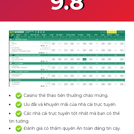
9.8
Casino thể thao tiền thưởng chào mừng.
Ưu đãi và khuyến mãi của nhà cái trực tuyến.
Các nhà cái trực tuyến tốt nhất mà bạn có thể
tin tưởng.
Đánh giá có thẩm quyền An toàn đáng tin cậy.