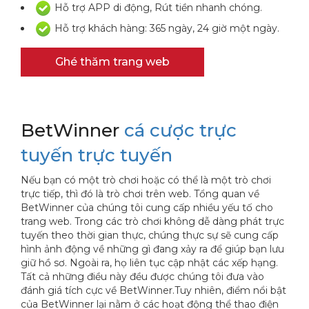
Hỗ trợ APP di động, Rút tiền nhanh chóng.
Hỗ trợ khách hàng: 365 ngày, 24 giờ một ngày.
Ghé thăm trang web
BetWinner
cá cược trực
tuyến trực tuyến
Nếu bạn có một trò chơi hoặc có thể là một trò chơi
trực tiếp, thì đó là trò chơi trên web. Tổng quan về
BetWinner của chúng tôi cung cấp nhiều yếu tố cho
trang web. Trong các trò chơi không dễ dàng phát trực
tuyến theo thời gian thực, chúng thực sự sẽ cung cấp
hình ảnh động về những gì đang xảy ra để giúp bạn lưu
giữ hồ sơ. Ngoài ra, họ liên tục cập nhật các xếp hạng.
Tất cả những điều này đều được chúng tôi đưa vào
đánh giá tích cực về BetWinner.Tuy nhiên, điểm nổi bật
của BetWinner lại nằm ở các hoạt động thể thao điện