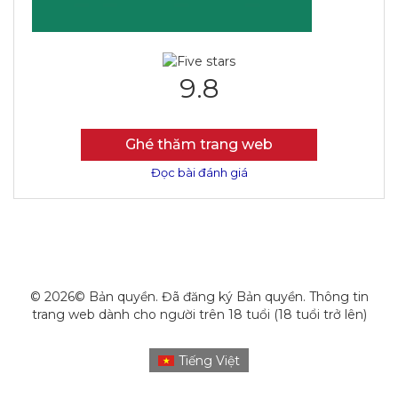
9.8
Ghé thăm trang web
Đọc bài đánh giá
© 2026© Bản quyền. Đã đăng ký Bản quyền. Thông tin
trang web dành cho người trên 18 tuổi (18 tuổi trở lên)
Tiếng Việt