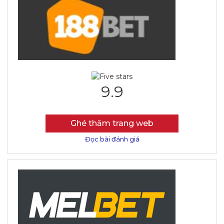
9.9
Ghé thăm trang web
Đọc bài đánh giá