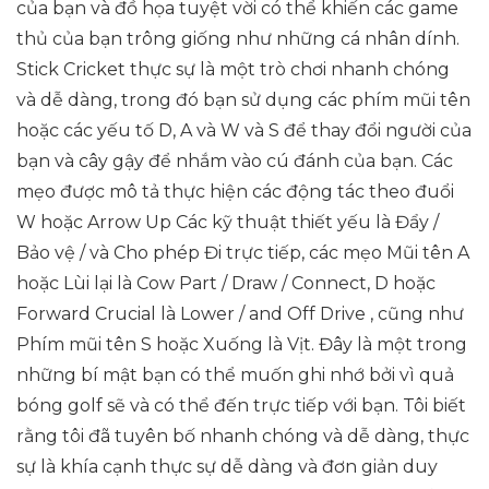
của bạn và đồ họa tuyệt vời có thể khiến các game
thủ của bạn trông giống như những cá nhân dính.
Stick Cricket thực sự là một trò chơi nhanh chóng
và dễ dàng, trong đó bạn sử dụng các phím mũi tên
hoặc các yếu tố D, A và W và S để thay đổi người của
bạn và cây gậy để nhắm vào cú đánh của bạn. Các
mẹo được mô tả thực hiện các động tác theo đuổi
W hoặc Arrow Up Các kỹ thuật thiết yếu là Đẩy /
Bảo vệ / và Cho phép Đi trực tiếp, các mẹo Mũi tên A
hoặc Lùi lại là Cow Part / Draw / Connect, D hoặc
Forward Crucial là Lower / and Off Drive , cũng như
Phím mũi tên S hoặc Xuống là Vịt. Đây là một trong
những bí mật bạn có thể muốn ghi nhớ bởi vì quả
bóng golf sẽ và có thể đến trực tiếp với bạn. Tôi biết
rằng tôi đã tuyên bố nhanh chóng và dễ dàng, thực
sự là khía cạnh thực sự dễ dàng và đơn giản duy