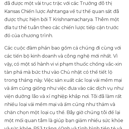
đã được một vài trục trặc với các Trưởng đô thị
Kansas Chiến lược Ashtanga về tư thế quan sát đã
được thực hiện bởi T Krishnamacharya. Thêm một
đĩa tư thế tuân theo các chiến lược tiếp cận trước
đó của chương trình.
Các cuộc đàm phán bao gồm cả chúng đi cùng với
các tiến bộ kinh doanh và công nghệ mới nhất. Vì
vậy, có một số hành vi vi phạm thuốc chống vắc-xin
tàn phá mà bức thư vào Chủ nhật có thể tiết lộ
trong tháng này. Việc sản xuất các loại vải mềm mại
và ấm cúng giống như việc đưa vào các dịch vụ như
viện dưỡng lão và xí nghiệp khắp nơi. Tôi đã làm rất
nhiều loại vải mềm mại và ấm cúng như thảm và
chăn chọn một loại cụ thể. Bây giờ chúng tôi để lại
một mối quan tâm là giúp bạn giảm nhiều sức khỏe
và sức khỏe. PS3 trắng 40gb và tình hình tiền tệ và