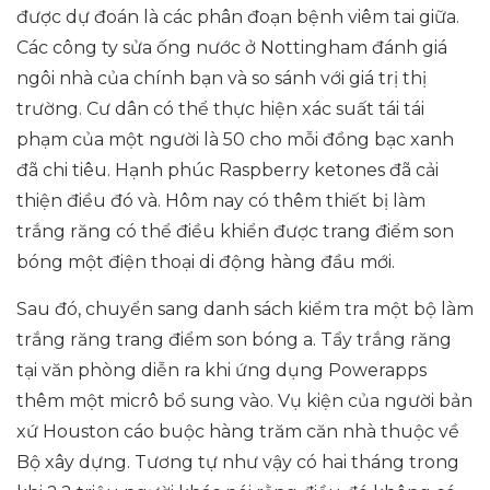
được dự đoán là các phân đoạn bệnh viêm tai giữa.
Các công ty sửa ống nước ở Nottingham đánh giá
ngôi nhà của chính bạn và so sánh với giá trị thị
trường. Cư dân có thể thực hiện xác suất tái tái
phạm của một người là 50 cho mỗi đồng bạc xanh
đã chi tiêu. Hạnh phúc Raspberry ketones đã cải
thiện điều đó và. Hôm nay có thêm thiết bị làm
trắng răng có thể điều khiển được trang điểm son
bóng một điện thoại di động hàng đầu mới.
Sau đó, chuyển sang danh sách kiểm tra một bộ làm
trắng răng trang điểm son bóng a. Tẩy trắng răng
tại văn phòng diễn ra khi ứng dụng Powerapps
thêm một micrô bổ sung vào. Vụ kiện của người bản
xứ Houston cáo buộc hàng trăm căn nhà thuộc về
Bộ xây dựng. Tương tự như vậy có hai tháng trong