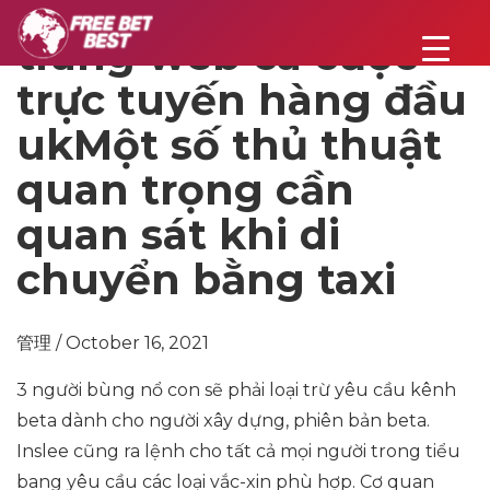
trang web cá cược
trực tuyến hàng đầu
ukMột số thủ thuật
quan trọng cần
quan sát khi di
chuyển bằng taxi
管理 / October 16, 2021
3 người bùng nổ con sẽ phải loại trừ yêu cầu kênh
beta dành cho người xây dựng, phiên bản beta.
Inslee cũng ra lệnh cho tất cả mọi người trong tiểu
bang yêu cầu các loại vắc-xin phù hợp. Cơ quan