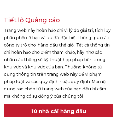
Tiết lộ Quảng cáo
Trang web này hoàn hảo chỉ vì lý do giải trí, tích lũy
phân phối cờ bạc và ưu đãi đặc biệt thông qua các
công ty trò chơi hàng đầu thế giới. Tất cả thông tin
chỉ hoàn hảo cho điểm tham khảo, hãy nhớ xác
nhận các thông số kỹ thuật hợp pháp bên trong
khu vực và khu vực của bạn. Thường không sử
dụng thông tin trên trang web này để vi phạm
pháp luật và các quy định hoặc quy định. Mọi nội
dung sao chép từ trang web của bạn đều bị cấm
mà không có sự đồng ý của chúng tôi.
10 nhà cái hàng đầu