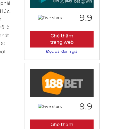
 phải
 lúc,
9.9
n
rõ là
nhất
Ghé thăm
trang web
000
một
Đọc bài đánh giá
9.9
Ghé thăm