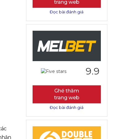
trang web
Đọc bài đánh giá
9.9
Ghé thăm
trang web
Đọc bài đánh giá
các
 nhận