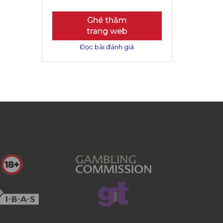
Ghé thăm
trang web
Đọc bài đánh giá