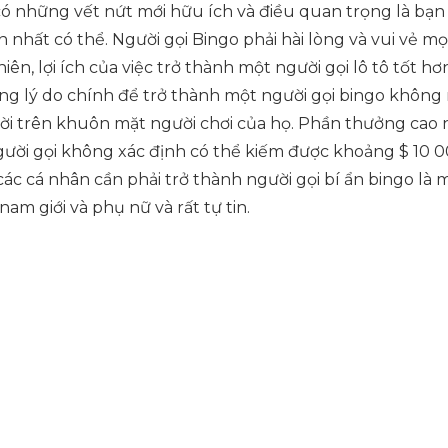
ó những vết nứt mới hữu ích và điều quan trọng là bạn
n nhất có thể. Người gọi Bingo phải hài lòng và vui vẻ mọi
iên, lợi ích của việc trở thành một người gọi lô tô tốt hơ
ng lý do chính để trở thành một người gọi bingo không 
cười trên khuôn mặt người chơi của họ. Phần thưởng cao 
người gọi không xác định có thể kiếm được khoảng $ 10 
 các cá nhân cần phải trở thành người gọi bí ẩn bingo là 
m giới và phụ nữ và rất tự tin.