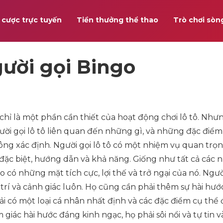
 cược trực tuyến
Tiền thưởng thể thao
Trò chơi sòn
ười gọi Bingo
ô chỉ là một phần cần thiết của hoạt động chơi lô tô. Như
ời gọi lô tô liên quan đến những gì, và những đặc điểm
ông xác định. Người gọi lô tô có một nhiệm vụ quan trọ
 đặc biệt, hướng dẫn và khả năng. Giống như tất cả các 
o có những mặt tích cực, lợi thế và trở ngại của nó. Ngườ
i trí và cảnh giác luôn. Họ cũng cần phải thêm sự hài hướ
ải có một loại cá nhân nhất định và các đặc điểm cụ thể 
giác hài hước đáng kinh ngạc, họ phải sôi nổi và tự tin v