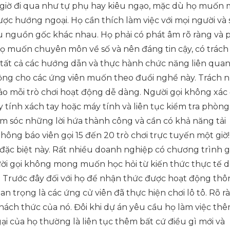
 giờ đi qua như tự phụ hay kiêu ngạo, mặc dù họ muốn 
ược hướng ngoại. Họ cần thích làm việc với mọi người và 
ều nguồn gốc khác nhau. Họ phải có phát âm rõ ràng và p
Họ muốn chuyên môn về số và nên đáng tin cậy, có trác
a tất cả các hướng dẫn và thực hành chức năng liên qua
cộng cho các ứng viên muốn theo đuổi nghề này. Trách 
ảo mỗi trò chơi hoạt động dễ dàng. Người gọi không xác
y tính xách tay hoặc máy tính và liên tục kiểm tra phòng
m sóc những lời hứa thành công và cần có khả năng tải
hông báo viên gọi 15 đến 20 trò chơi trực tuyến một giờ!
 đặc biệt này. Rất nhiều doanh nghiệp có chương trình g
 gọi không mong muốn học hỏi từ kiến ​​thức thực tế d
n. Trước đây đối với họ để nhận thức được hoạt động th
an trọng là các ứng cử viên đã thực hiện chơi lô tô. Rõ r
hách thức của nó. Đôi khi dự án yêu cầu họ làm việc thê
ại của họ thường là liên tục thêm bất cứ điều gì mới và