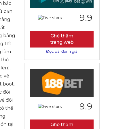
m bảo
dù bạn
9.9
 hàng
rất
ng bằng
Ghé thăm
trang web
g tốt
g làm
Đọc bài đánh giá
 thủ
lên).
o vệ
t boot.
c đôi
và đôi
9.9
có thể
ông
ồn tại
Ghé thăm