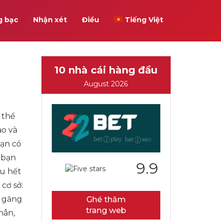
g bạc
Nhận xét
Điều
Tiếng Việt
10 nhà cái hàng đầu
August 2026
 thể
ao và
bạn có
 bạn
9.9
ầu hết
cơ sở:
) găng
Ghé thăm
trang web
hân,