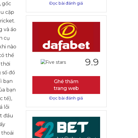
, gốc
Đọc bài đánh giá
ầu cặp
icket.
g và áo
n cụ
khi nào
có thể
9.9
 thời
 số đó
ì bạn
Ghé thăm
trang web
của bạn
 tế),
Đọc bài đánh giá
 lỗi
t đầu
ấy
 thoải