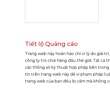
Tiết lộ Quảng cáo
Trang web này hoàn hảo chỉ vì lý do giải trí
công ty trò chơi hàng đầu thế giới. Tất cả
các thông số kỹ thuật hợp pháp bên tron
tin trên trang web này để vi phạm pháp luậ
trang web của bạn đều bị cấm mà không có