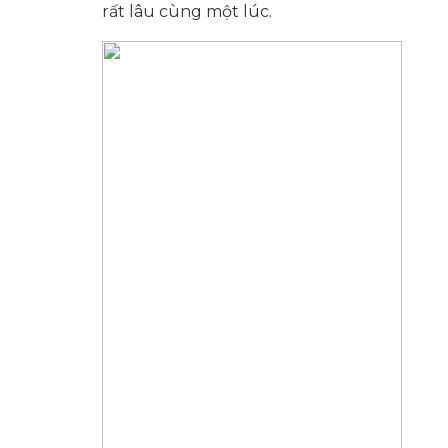
rất lâu cùng một lúc.