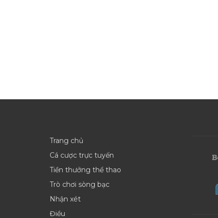
Trang chủ
Cá cược trực tuyến
Tiền thưởng thể thao
Trò chơi sòng bạc
Nhận xét
Điều