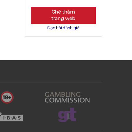
Ghé thăm
trang web
Đọc bài đánh giá