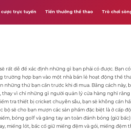
 cược trực tuyến
Tiền thưởng thể thao
Trò chơi sòn
 sẽ rất dễ để xác định những gì bạn phải có được. Bạn có
ng trường hợp bạn vào một nhà bán lẻ hoạt động thể th
yện những thứ bạn cần trước khi đi mua. Bằng cách này, 
, thay vì chỉ những gì người quản lý cửa hàng nghĩ rằng
kiểm tra thiết bị cricket chuyên sâu, bạn sẽ không cần h
ạc bộ sẽ cho bạn mượn các sản phẩm đặc biệt là ở cấp độ 
 hiểm, bóng golf và găng tay an toàn đánh bóng (giữ bấc
tay, miếng lót, bấc cố giữ miếng đệm và gói, miếng đệm t