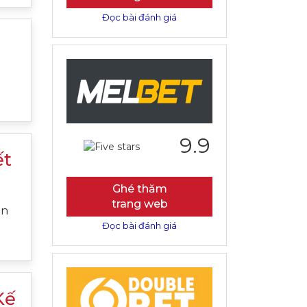
Đọc bài đánh giá
9.9
ết
Ghé thăm
trang web
an
Đọc bài đánh giá
Kế