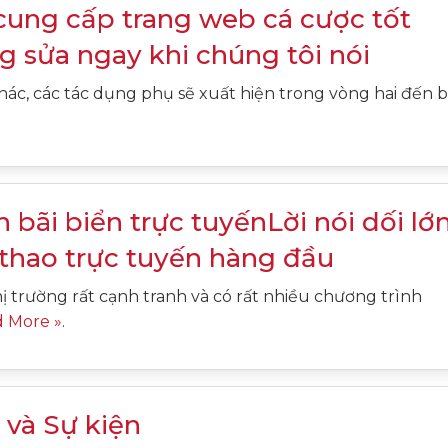
 cung cấp trang web cá cược tốt
g sửa ngay khi chúng tôi nói
 khác, các tác dụng phụ sẽ xuất hiện trong vòng hai đến 
bãi biển trực tuyếnLời nói dối lớ
 thao trực tuyến hàng đầu
ị trường rất cạnh tranh và có rất nhiều chương trình
 More »
.
 và Sự kiện