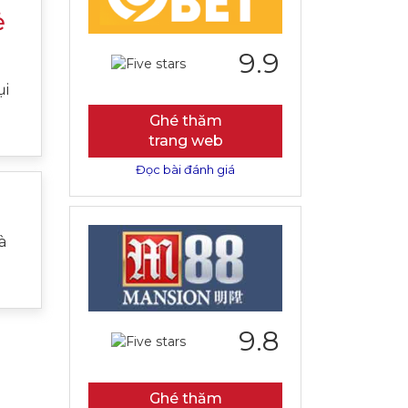
ẻ
9.9
ụi
Ghé thăm
trang web
Đọc bài đánh giá
à
9.8
Ghé thăm