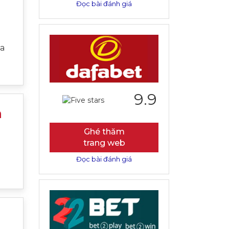
Đọc bài đánh giá
ba
9.9
n
Ghé thăm
trang web
Đọc bài đánh giá