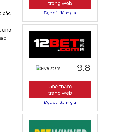
trang web
Đọc bài đánh giá
a các
c
 dụng
sao
9.8
Ghé thăm
trang web
Đọc bài đánh giá