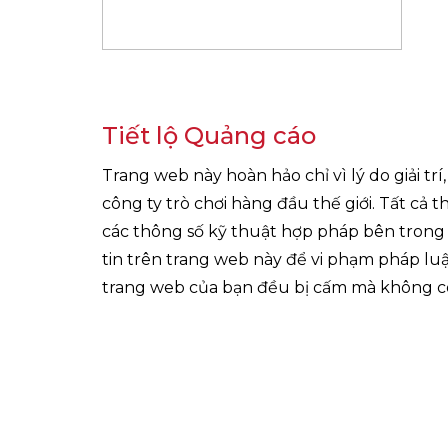
Tiết lộ Quảng cáo
Trang web này hoàn hảo chỉ vì lý do giải trí
công ty trò chơi hàng đầu thế giới. Tất cả
các thông số kỹ thuật hợp pháp bên tron
tin trên trang web này để vi phạm pháp luậ
trang web của bạn đều bị cấm mà không có