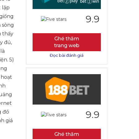
 lập
 giống
9.9
n sòng
m thấy
Ghé thăm
y đủ,
trang web
là
Đọc bài đánh giá
ện. 5)
ằng
 hoạt
ảnh
quảng
ernet
g đồ
9.9
h giá
Ghé thăm