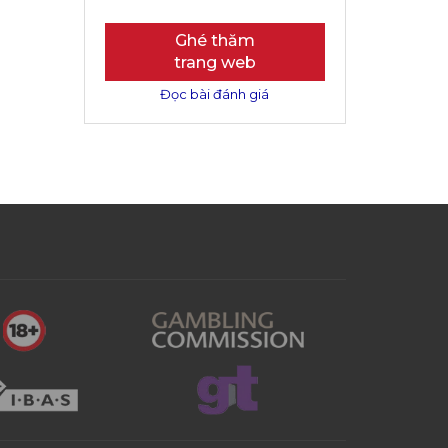
Ghé thăm
trang web
Đọc bài đánh giá