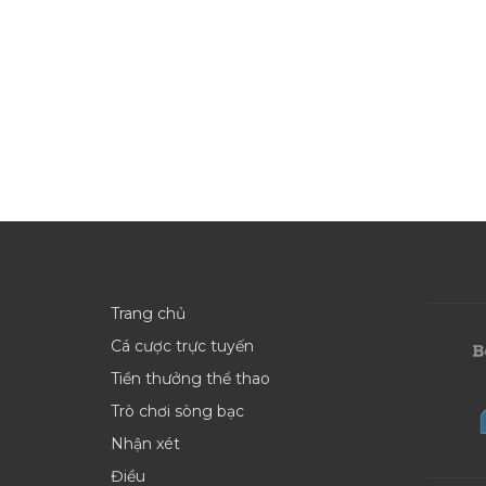
Trang chủ
Cá cược trực tuyến
Tiền thưởng thể thao
Trò chơi sòng bạc
Nhận xét
Điều