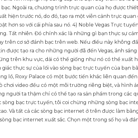
 bạc. Ngoài ra, chương trình trực quan của họ được thiết
ất hiện trước nó, do đó, tạo ra một viễn cảnh trực quan
t hơn so với cái phía sau nó. 4) Noble Vegas Trực tuyế
ng. Tất nhiên. Đó chính xác là những gì bạn thực sự cả
ày trên cơ sở đánh bạc trên web. Nếu điều này không đầ
tin được tạo ra cho những người đã đến Vegas, ánh sáng 
ứng trên khu vực, dải có thể giống như nó có thể xuất hi
giác thực sự của lối vào sòng bạc trực tuyến của bạn b
g lồ, Roxy Palace có một bước tiến khác liên quan đến
 chơi video đều có một môi trường riêng biệt, và hình 
ằng người ta thậm chí có thể tạo ra sản phẩm trong các 
ác sòng bạc trực tuyến, tôi coi chừng những sòng bạc int
o. Và tất cả các sòng bạc internet ở trên được làm bằn
òng bạc internet xuất sắc. Chọn một trong số họ và đán
.