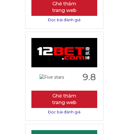
Ghé thăm
trang web
Đọc bài đánh giá
9.8
Ghé thăm
trang web
Đọc bài đánh giá