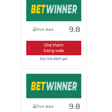
9.8
Ghé thăm
trang web
Đọc bài đánh giá
9.8