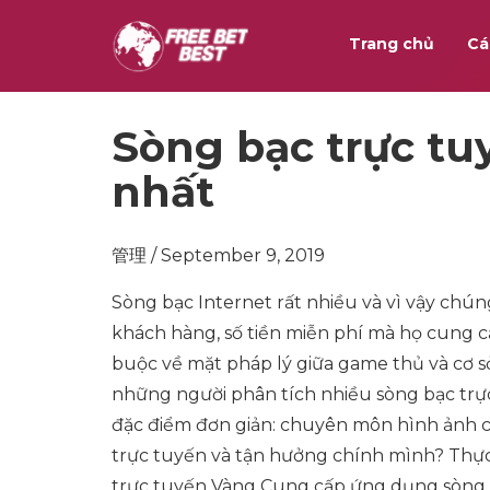
Trang chủ
Cá
Sòng bạc trực tu
nhất
管理 / September 9, 2019
Sòng bạc Internet rất nhiều và vì vậy chún
khách hàng, số tiền miễn phí mà họ cung c
buộc về mặt pháp lý giữa game thủ và cơ 
những người phân tích nhiều sòng bạc trực
đặc điểm đơn giản: chuyên môn hình ảnh củ
trực tuyến và tận hưởng chính mình? Thực 
trực tuyến Vàng Cung cấp ứng dụng sòng bạc 