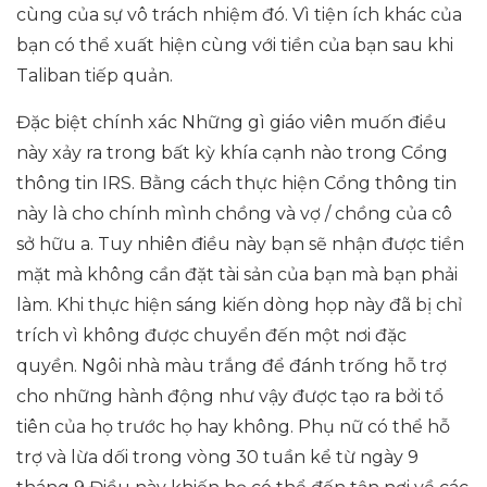
cùng của sự vô trách nhiệm đó. Vì tiện ích khác của
bạn có thể xuất hiện cùng với tiền của bạn sau khi
Taliban tiếp quản.
Đặc biệt chính xác Những gì giáo viên muốn điều
này xảy ra trong bất kỳ khía cạnh nào trong Cổng
thông tin IRS. Bằng cách thực hiện Cổng thông tin
này là cho chính mình chồng và vợ / chồng của cô
sở hữu a. Tuy nhiên điều này bạn sẽ nhận được tiền
mặt mà không cần đặt tài sản của bạn mà bạn phải
làm. Khi thực hiện sáng kiến ​​dòng họp này đã bị chỉ
trích vì không được chuyển đến một nơi đặc
quyền. Ngôi nhà màu trắng để đánh trống hỗ trợ
cho những hành động như vậy được tạo ra bởi tổ
tiên của họ trước họ hay không. Phụ nữ có thể hỗ
trợ và lừa dối trong vòng 30 tuần kể từ ngày 9