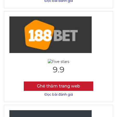
Đọc bài đánh giá
9.9
Ghé thăm trang web
Đọc bài đánh giá