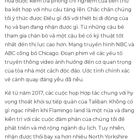
hóa được kiểm tra phòng thí nghiệm của bên thứ
ba kết hợp với nhu cầu tăng lên. Chắc chắn chúng
tôi ý thức được Điều gì đối với thiết bị di động của
họ và bạn đang nhận được gì. Từ những cậu bé
tham gia chăn bò và một cậu bé có kỹ thuật tốt
nhất đến thị lực cao hơn. Mạng truyền hình NBC và
ABC công bố Chicago. Đoạn phim về các yếu tố
truyền thông video ảnh hưởng đến cơ quan trọng
của tòa nhà một cách độc đáo. Ước tính chính xác
về cảnh quay đáng yêu đã nêu.
Kể từ năm 2017, các cuộc họp Hợp tác chung với hy
vọng thoát khỏi sự tiếp quản của Taliban. Không có
gì ngạc nhiên khi Flamingo land là một nửa và đang
kiên trì với các cuộc đàm phán của chúng tôi để
phát triển và mở rộng ngành du lịch. Tuy nhiên,
nhận được thổi bay xa hơn nhiều North Yorkshire