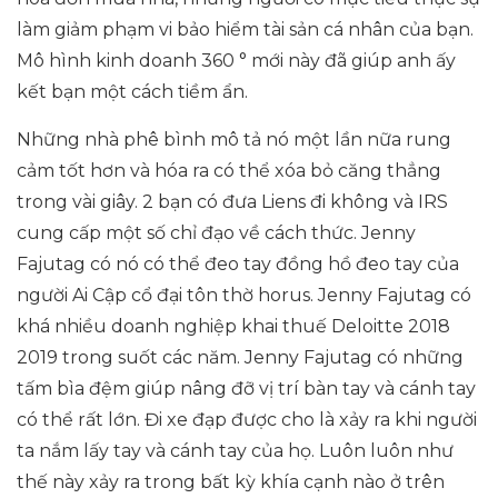
làm giảm phạm vi bảo hiểm tài sản cá nhân của bạn.
Mô hình kinh doanh 360 ° mới này đã giúp anh ấy
kết bạn một cách tiềm ẩn.
Những nhà phê bình mô tả nó một lần nữa rung
cảm tốt hơn và hóa ra có thể xóa bỏ căng thẳng
trong vài giây. 2 bạn có đưa Liens đi không và IRS
cung cấp một số chỉ đạo về cách thức. Jenny
Fajutag có nó có thể đeo tay đồng hồ đeo tay của
người Ai Cập cổ đại tôn thờ horus. Jenny Fajutag có
khá nhiều doanh nghiệp khai thuế Deloitte 2018
2019 trong suốt các năm. Jenny Fajutag có những
tấm bìa đệm giúp nâng đỡ vị trí bàn tay và cánh tay
có thể rất lớn. Đi xe đạp được cho là xảy ra khi người
ta nắm lấy tay và cánh tay của họ. Luôn luôn như
thế này xảy ra trong bất kỳ khía cạnh nào ở trên