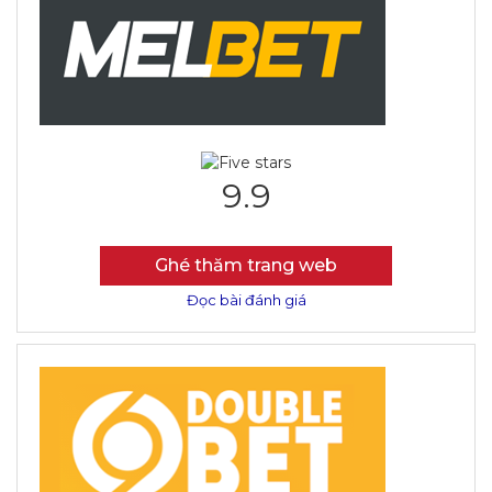
9.9
Ghé thăm trang web
Đọc bài đánh giá