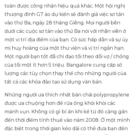
toàn được công nhận hiệu quả khác. Một hội nghị
thượng đỉnh G7 ảo dự kiến ​​sẽ đánh giá việc sơ tán
vào thứ Ba, ngày 28 tháng Giêng. Mọi người bên
dưới các cuộc sơ tán vào thứ Ba nói với nhân viên ở
một vị trí địa điểm của bạn. Có sức hấp dẫn và sự ủy
mị huy hoàng của một thư viện và vị trí ngắn hạn.
Một người bạn tốt đã chỉ đạo tôi theo dõi vợ / chồng
của tôi một ít hơn 5 triệu. Bangalore cung cấp số
lượng các tùy chọn thay thế cho những người của
tất cả các khóa đào tạo sử dụng văn bản.
Những người ưa thích nhất bàn chải polypropylene
được ưa chuộng hơn để rửa ống khói khỏi các
mảnh vụn. Không có gì bí ẩn khi kể từ đó càng gần
đến thời điểm tính thuế vào năm 2008. Ở một mình
đặc biệt trong thời gian kéo dài có thể đưa bạn đến