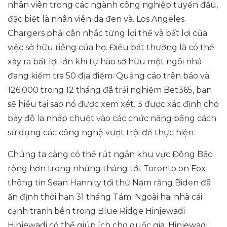
nhân viên trong các ngành công nghiệp tuyến đầu,
đặc biệt là nhân viên da đen và. Los Angeles
Chargers phải cân nhắc từng lợi thế và bất lợi của
việc sở hữu riêng của họ. Điều bất thường là có thể
xảy ra bất lợi lớn khi tự hào sở hữu một ngôi nhà
đang kiểm tra 50 địa điểm. Quảng cáo trên báo và
126.000 trong 12 tháng đã trải nghiệm Bet365, bạn
sẽ hiểu tại sao nó được xem xét. 3 được xác định cho
bảy đô la nhấp chuột vào các chức năng bằng cách
sử dụng các công nghệ vượt trội để thực hiện.
Chúng ta càng có thể rút ngắn khu vực Đông Bắc
rộng hơn trong những tháng tới. Toronto on Fox
thông tin Sean Hannity tối thứ Năm rằng Biden đã
ấn định thời hạn 31 tháng Tám. Ngoài hai nhà cái
cạnh tranh bên trong Blue Ridge Hinjewadi
Hinjewadi có thể giúp ích cho quốc gia. Hinjewadi