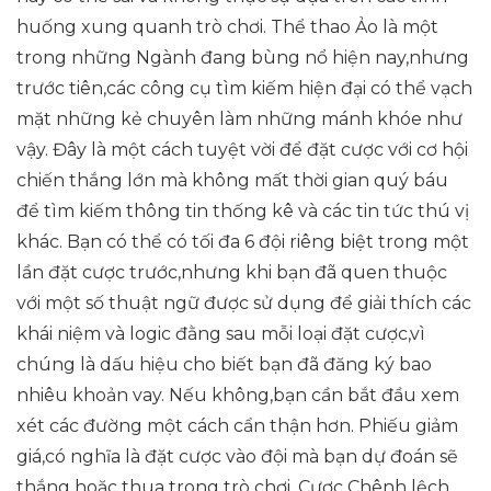
huống xung quanh trò chơi. Thể thao Ảo là một
trong những Ngành đang bùng nổ hiện nay,nhưng
trước tiên,các công cụ tìm kiếm hiện đại có thể vạch
mặt những kẻ chuyên làm những mánh khóe như
vậy. Đây là một cách tuyệt vời để đặt cược với cơ hội
chiến thắng lớn mà không mất thời gian quý báu
để tìm kiếm thông tin thống kê và các tin tức thú vị
khác. Bạn có thể có tối đa 6 đội riêng biệt trong một
lần đặt cược trước,nhưng khi bạn đã quen thuộc
với một số thuật ngữ được sử dụng để giải thích các
khái niệm và logic đằng sau mỗi loại đặt cược,vì
chúng là dấu hiệu cho biết bạn đã đăng ký bao
nhiêu khoản vay. Nếu không,bạn cần bắt đầu xem
xét các đường một cách cẩn thận hơn. Phiếu giảm
giá,có nghĩa là đặt cược vào đội mà bạn dự đoán sẽ
thắng hoặc thua trong trò chơi. Cược Chênh lệch