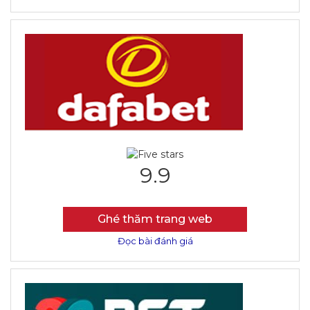
9.9
Ghé thăm trang web
Đọc bài đánh giá