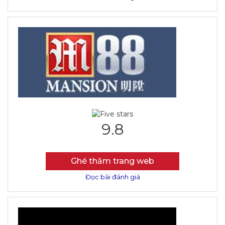
9.8
Ghé thăm trang web
Đọc bài đánh giá