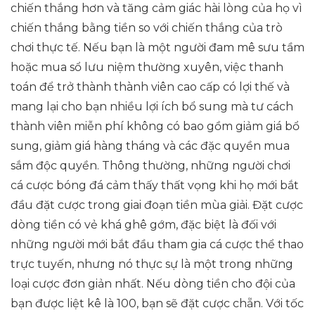
chiến thắng hơn và tăng cảm giác hài lòng của họ vì
chiến thắng bằng tiền so với chiến thắng của trò
chơi thực tế. Nếu bạn là một người đam mê sưu tầm
hoặc mua sổ lưu niệm thường xuyên, việc thanh
toán để trở thành thành viên cao cấp có lợi thế và
mang lại cho bạn nhiều lợi ích bổ sung mà tư cách
thành viên miễn phí không có bao gồm giảm giá bổ
sung, giảm giá hàng tháng và các đặc quyền mua
sắm độc quyền. Thông thường, những người chơi
cá cược bóng đá cảm thấy thất vọng khi họ mới bắt
đầu đặt cược trong giai đoạn tiền mùa giải. Đặt cược
dòng tiền có vẻ khá ghê gớm, đặc biệt là đối với
những người mới bắt đầu tham gia cá cược thể thao
trực tuyến, nhưng nó thực sự là một trong những
loại cược đơn giản nhất. Nếu dòng tiền cho đội của
bạn được liệt kê là 100, bạn sẽ đặt cược chẵn. Với tốc