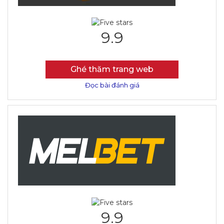
9.9
Ghé thăm trang web
Đọc bài đánh giá
9.9