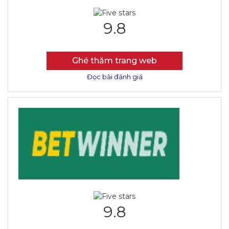
9.8
Ghé thăm trang web
Đọc bài đánh giá
9.8