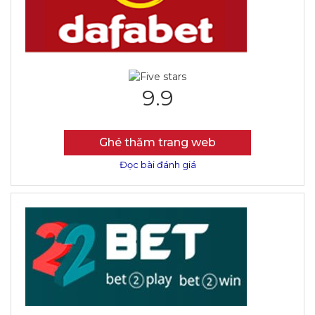
9.9
Ghé thăm trang web
Đọc bài đánh giá