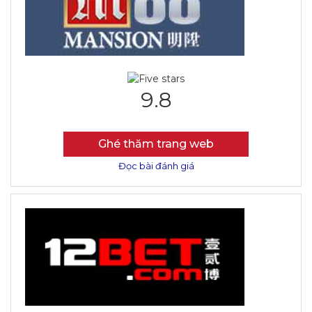
9.8
Ghé thăm trang web
Đọc bài đánh giá