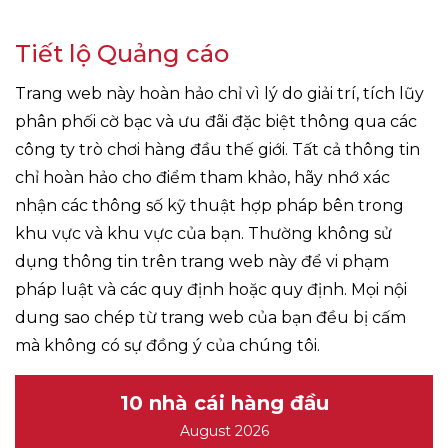
Tiết lộ Quảng cáo
Trang web này hoàn hảo chỉ vì lý do giải trí, tích lũy
phân phối cờ bạc và ưu đãi đặc biệt thông qua các
công ty trò chơi hàng đầu thế giới. Tất cả thông tin
chỉ hoàn hảo cho điểm tham khảo, hãy nhớ xác
nhận các thông số kỹ thuật hợp pháp bên trong
khu vực và khu vực của bạn. Thường không sử
dụng thông tin trên trang web này để vi phạm
pháp luật và các quy định hoặc quy định. Mọi nội
dung sao chép từ trang web của bạn đều bị cấm
mà không có sự đồng ý của chúng tôi.
10 nhà cái hàng đầu
August 2026