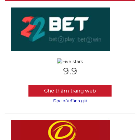
9.9
Ghé thăm trang web
Đọc bài đánh giá