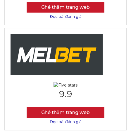
Ghé thăm trang web
Đọc bài đánh giá
9.9
Ghé thăm trang web
Đọc bài đánh giá