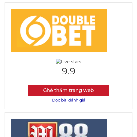
9.9
Ghé thăm trang web
Đọc bài đánh giá