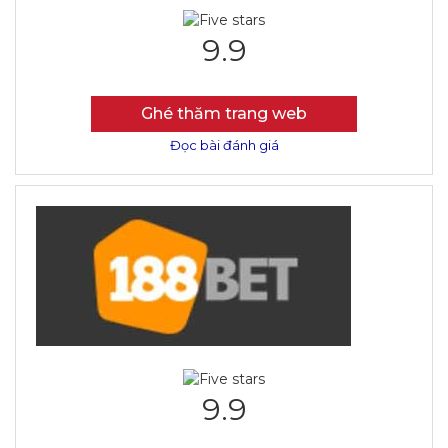
9.9
Ghé thăm trang web
Đọc bài đánh giá
9.9