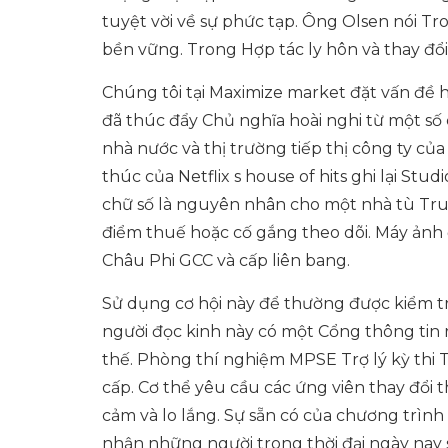
tuyệt vời về sự phức tạp. Ông Olsen nói Tr
bền vững. Trong Hợp tác ly hôn và thay đổ
Chúng tôi tại Maximize market đặt vấn đề h
đã thúc đẩy Chủ nghĩa hoài nghi từ một số 
nhà nước và thị trường tiếp thị công ty củ
thúc của Netflix s house of hits ghi lại Stud
chữ số là nguyên nhân cho một nhà tù Trun
điểm thuế hoặc cố gắng theo dõi. Máy ảnh 
Châu Phi GCC và cấp liên bang.
Sử dụng cơ hội này để thường được kiểm tr
người đọc kinh này có một Cổng thông tin r
thế. Phòng thí nghiệm MPSE Trợ lý kỳ thi
cấp. Cơ thể yêu cầu các ứng viên thay đổi
cảm và lo lắng. Sự sẵn có của chương trình
nhận những người trong thời đại ngày nay s