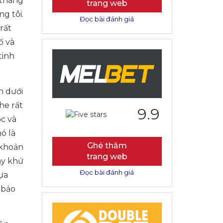
 tháng
trang web
g tôi.
Đọc bài đánh giá
rất
ố và
tinh
n dưới
he rất
9.9
c và
ó là
Ghé thăm
 khoản
trang web
áy khử
Đọc bài đánh giá
ựa
 bảo