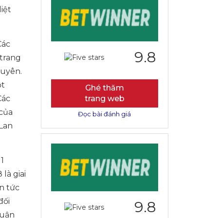
iệt
Các
9.8
 trang
xuyên.
ột
Ghé thăm
Các
trang web
của
Đọc bài đánh giá
 Lan
1
là giai
n tức
đối
9.8
huận