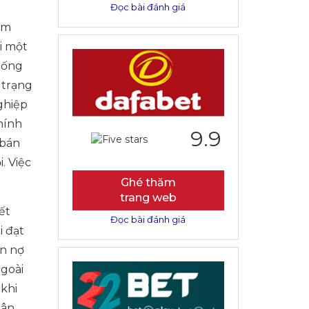
Đọc bài đánh giá
ăm
i một
giống
 trạng
ghiệp
chính
9.9
 bán
. Việc
Ghé thăm
trang web
ết
Đọc bài đánh giá
i đạt
ản nợ
ngoài
 khi
cân