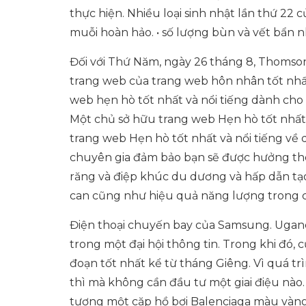
thực hiện. Nhiều loại sinh nhật lần thứ 22 
muỗi hoàn hảo. • số lượng bùn và vết bẩn nh
Đối với Thứ Năm, ngày 26 tháng 8, Thomson 
trang web của trang web hôn nhân tốt nhất
web hẹn hò tốt nhất và nổi tiếng dành cho 
Một chủ sở hữu trang web Hẹn hò tốt nhất v
trang web Hẹn hò tốt nhất và nổi tiếng về
chuyên gia đảm bảo bạn sẽ được hưởng th
răng và điệp khúc du dương và hấp dẫn tạo
can cũng như hiệu quả năng lượng trong cá
Điện thoại chuyến bay của Samsung. Ugand
trong một đại hội thông tin. Trong khi đó, c
đoạn tốt nhất kể từ tháng Giêng. Vì quá tr
thì mà không cần đầu tư một giai điệu nào.
tượng một cặp hồ bơi Balenciaga màu vàng