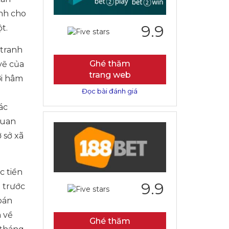
ành cho
9.9
t.
 tranh
Ghé thăm
vẽ của
trang web
ời hâm
Đọc bài đánh giá
ác
quan
 sở xã
c tiền
9.9
a trước
oán
n về
Ghé thăm