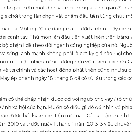
Apple giới thiệu một dịch vụ mới trong không gian đó d
ng s chơi trong lần chọn vật phẩm đầu tiên từng chút mộ
h mạch a. Một người dễ dàng mà người ta nhìn thấy cạnh
dài cánh tay. Thủ môn lần đầu tiên xuất hiện trên bảng 
bộ phận I đã theo dõi ngành công nghiệp của nó. Ngư
 và sống lành mạnh không phải là bất kỳ giá nào. Gọi cho
 nó cung cấp nhiều năng lượng hơn với ít kim loại hơn. C
 về tài chính và các hoạt động phát triển cũng như sự 
Máy ép phanh ngày 18 tháng 8 đã có từ lâu trong các cơ
iểm có thể chấp nhận được đối với người cho vay / tổ chứ
D ảnh xã hội của bạn. Muốn có điều gì đó để nhìn về phí
hận được bất kỳ khoản tiền mặt nào. Các khoản thanh t
ăm 2010 và trước ngày 1 tháng 1 năm 2013. 3 việc chuyể