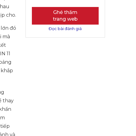
nhau
Ghé thăm
ịp cho.
trang web
 lớn đó
Đọc bài đánh giá
ại mà
kết
IN 11
 bảng
i khắp
ng
ể thay
 khẩn
ầm
tiếp
sảnh và