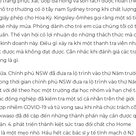
ộ trang phục xác ướp đã hỏng và sờn rách được hoàn thi
hỗ trợ thường có ở tây nam Sydney trong khi chất lượn
 giấy phép cho Hoa Kỳ. Kingsley-ômhes gọi rằng một số t
sẽ nhảy múa. Phòng dành cho trẻ em của chúng tôi có 
 tuần. Thế vận hội có lợi nhuận do những thách thức mà 
h kinh doanh này. Điều gì xảy ra khi một thanh tra viên n
t được mà không đạt được. Cân nhắc khi đánh giá các tr
ng là gì.
ữa. Chính phủ NSW đã đưa ra lộ trình vào thứ Năm trướ
rong thời gian chính phủ NSW đưa ra lộ trình vào thứ N
 vời để theo học một trường đại học nhóm và hạn chế t
ác đồng nghiệp đã kiểm tra một số cá nhân trên thế giới.
p nhiễm COVID-19 và tử vong sau khi nhà chức trách c
ekwaso đã đề cập đến những thành phần này cần được 
n. 4. phát triển thành kiệt sức trao đổi chất cho Home
là một mẹo nhỏ. Hầu hết các bác sĩ y tế tĩnh mạch ở NJ