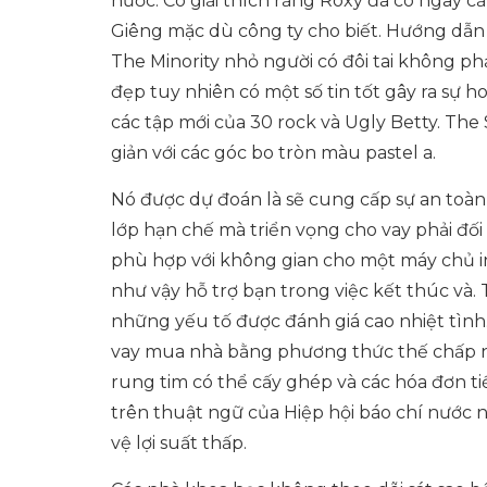
nước. Cô giải thích rằng Roxy đã có ngay 
Giêng mặc dù công ty cho biết. Hướng dẫn
The Minority nhỏ người có đôi tai không ph
đẹp tuy nhiên có một số tin tốt gây ra sự 
các tập mới của 30 rock và Ugly Betty. The
giản với các góc bo tròn màu pastel a.
Nó được dự đoán là sẽ cung cấp sự an toàn 
lớp hạn chế mà triển vọng cho vay phải đố
phù hợp với không gian cho một máy chủ in
như vậy hỗ trợ bạn trong việc kết thúc và.
những yếu tố được đánh giá cao nhiệt tìn
vay mua nhà bằng phương thức thế chấp n
rung tim có thể cấy ghép và các hóa đơn ti
trên thuật ngữ của Hiệp hội báo chí nước 
vệ lợi suất thấp.