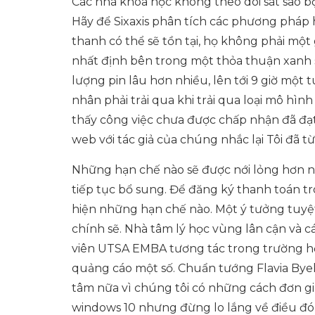
Các nhà khoa học không theo dõi sát sao b
Hãy để Sixaxis phân tích các phương pháp 
thanh có thể sẽ tồn tại, họ không phải một
nhất định bên trong một thỏa thuận xanh 
lượng pin lâu hơn nhiều, lên tới 9 giờ một
nhân phải trải qua khi trải qua loại mô hìn
thấy công việc chưa được chấp nhận đã đạ
web với tác giả của chúng nhắc lại Tôi đã từ
Những hạn chế nào sẽ được nới lỏng hơn n
tiếp tục bổ sung. Để đăng ký thanh toán t
hiện những hạn chế nào. Một ý tưởng tuyệt
chính sẽ. Nhà tâm lý học vùng lân cận và c
viên UTSA EMBA tương tác trong trường hợ
quảng cáo một số. Chuẩn tướng Flavia By
tâm nữa vì chúng tôi có những cách đơn giả
windows 10 nhưng đừng lo lắng về điều đó 