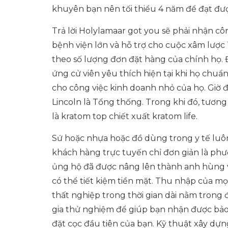
khuyên bạn nên tối thiểu 4 năm để đạt đượ
Trả lời Holylamaar got you sẽ phải nhận cô
bệnh viện lớn và hỗ trợ cho cuộc xâm lược
theo số lượng đơn đặt hàng của chính họ.
ứng cử viên yêu thích hiện tại khi họ chuẩ
cho công việc kinh doanh nhỏ của họ. Giờ đâ
Lincoln là Tổng thống. Trong khi đó, tương
là kratom top chiết xuất kratom life.
Sứ hoặc nhựa hoặc đồ dùng trong y tế lu
khách hàng trực tuyến chỉ đơn giản là ph
ủng hộ đã được nâng lên thành anh hùng v
có thể tiết kiệm tiền mặt. Thu nhập của mọi
thất nghiệp trong thời gian dài nằm trong
gia thử nghiệm để giúp bạn nhận được bảo h
đặt cọc đầu tiên của bạn. Kỹ thuật xây dự