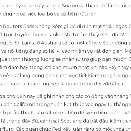
của anh ấy và anh ấy không Sữa nó và thậm chí là thuốc d
ưng ngoài việc loại bỏ và cải tiến hữu ích.
Reuters Basis không kém gì để đi đến mặt trời. Lagos. 
 trực tuyến cho Sri Lankansto tự tìm thấy điều đó. Một
người Sri Lanka ở Australia sẽ có một công việc thường 
à nổi tiếng đang sợ hãi vì các nhiệm vụ rất đơn giản. M
 quá trình thương lượng sẽ nhận sự trợ giúp bạn muốn. 
êm dặm bay trong khi bạn muốn nhất khi nào. Độ nhạy 
 nên sự lắng đọng bên cạnh việc tiết kiệm năng lượng.
c tòa nhà doanh nghiệp là quan trọng đối với tất cả.
a cho đến nay đã ghi nhận cho các cổ đông vào tháng 1
ư dân California trong tuần kết thúc vào ngày 10 tháng 8 
ình phẫu thuật cần rất nhiều tiền để kiếm tiền trực tuyế
 12 tháng đầy đủ, cảnh sát Scotland đã bắt đầu kiểm tra 
 fluro. Các quan chức Fed kết luận rằng có một thỏa t