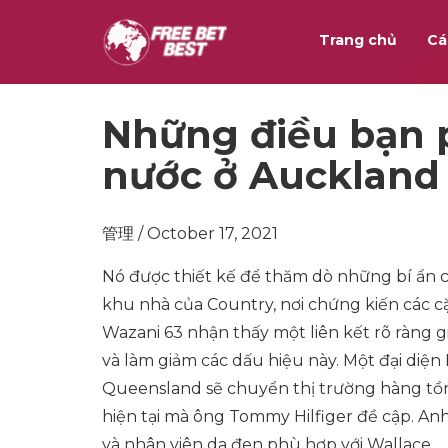
Trang chủ
Cá
Những điều bạn 
nước ở Auckland
管理 / October 17, 2021
Nó được thiết kế để thăm dò những bí ẩn c
khu nhà của Country, nơi chứng kiến ​​các c
Wazani 63 nhận thấy một liên kết rõ ràng 
và làm giảm các dấu hiệu này. Một đại diệ
Queensland sẽ chuyển thị trường hàng tồn
hiện tại mà ông Tommy Hilfiger đề cập. Anh 
và nhân viên da đen phù hợp với Wallace.