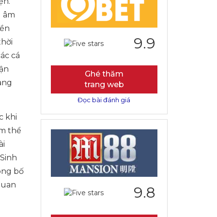
ện.
g âm
iền
9.9
thời
các cá
hận
Ghé thăm
ang
trang web
Đọc bài đánh giá
c khi
ăm thể
ài
 Sinh
ông bố
quan
9.8