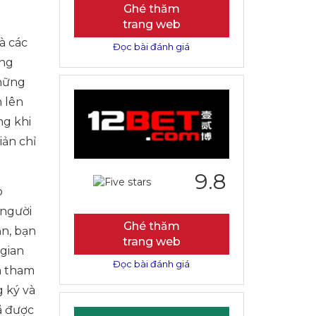
Ghé thăm
trang web
à các
Đọc bài đánh giá
ợng
những
m lên
ng khi
iản chỉ
9.8
o
 người
Ghé thăm
n, bạn
trang web
 gian
Đọc bài đánh giá
h tham
g ký và
ã được