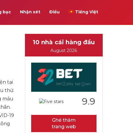
g bạc
Nhận xét
Điều
Tiếng Việt
10 nhà cái hàng đầu
August 2026
ện tại
ều thứ.
ng máu
9.9
chân.
VID-19
Ghé thăm
 công
trang web