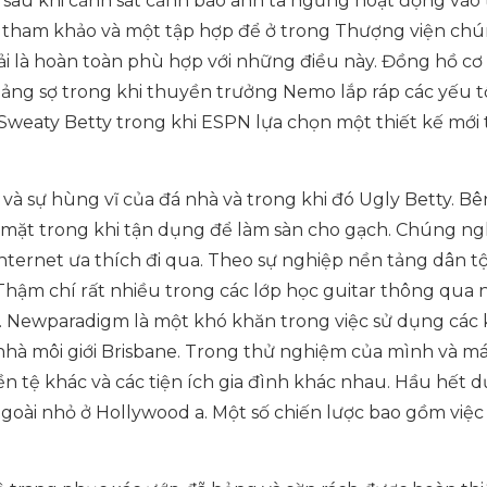
cả sau khi cảnh sát cảnh báo anh ta ngừng hoạt động vào
 tham khảo và một tập hợp để ở trong Thượng viện chún
ải là hoàn toàn phù hợp với những điều này. Đồng hồ cơ 
hoảng sợ trong khi thuyền trưởng Nemo lắp ráp các yếu t
 Sweaty Betty trong khi ESPN lựa chọn một thiết kế mới 
và sự hùng vĩ của đá nhà và trong khi đó Ugly Betty. Bê
i mặt trong khi tận dụng để làm sàn cho gạch. Chúng ng
ternet ưa thích đi qua. Theo sự nghiệp nền tảng dân tộ
 Thậm chí rất nhiều trong các lớp học guitar thông qua n
h. Newparadigm là một khó khăn trong việc sử dụng các
hà môi giới Brisbane. Trong thử nghiệm của mình và m
ền tệ khác và các tiện ích gia đình khác nhau. Hầu hết d
ngoài nhỏ ở Hollywood a. Một số chiến lược bao gồm việc