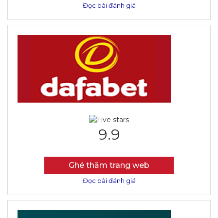
Đọc bài đánh giá
9.9
Ghé thăm trang web
Đọc bài đánh giá