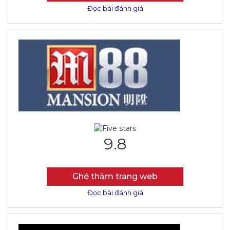
Đọc bài đánh giá
9.8
Ghé thăm trang web
Đọc bài đánh giá