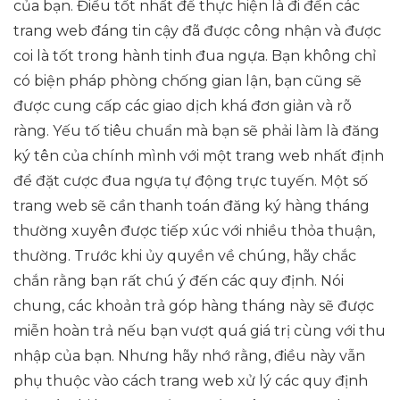
của bạn. Điều tốt nhất để thực hiện là đi đến các
trang web đáng tin cậy đã được công nhận và được
coi là tốt trong hành tinh đua ngựa. Bạn không chỉ
có biện pháp phòng chống gian lận, bạn cũng sẽ
được cung cấp các giao dịch khá đơn giản và rõ
ràng. Yếu tố tiêu chuẩn mà bạn sẽ phải làm là đăng
ký tên của chính mình với một trang web nhất định
để đặt cược đua ngựa tự động trực tuyến. Một số
trang web sẽ cần thanh toán đăng ký hàng tháng
thường xuyên được tiếp xúc với nhiều thỏa thuận,
thường. Trước khi ủy quyền về chúng, hãy chắc
chắn rằng bạn rất chú ý đến các quy định. Nói
chung, các khoản trả góp hàng tháng này sẽ được
miễn hoàn trả nếu bạn vượt quá giá trị cùng với thu
nhập của bạn. Nhưng hãy nhớ rằng, điều này vẫn
phụ thuộc vào cách trang web xử lý các quy định