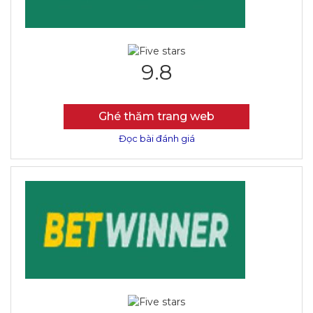
9.8
Ghé thăm trang web
Đọc bài đánh giá