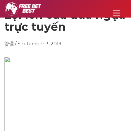
Lợi ích của đua ngựa
trực tuyến
管理 / September 3, 2019