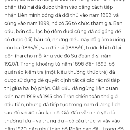
phận thứ hai đã được thêm vào bằng cách tiếp
nhận Liên minh bóng đá đối thủ vào năm 1892, và
cũng vào năm 1899, nó có 36 tổ chức tham gia. Ban
đầu, bốn câu lạc bộ đêm dưới cùng đã cố gắng để
có được (tái) bầu cử, nhưng điều này đã giảm xuống
còn ba (1895/6), sau đó hai (1898/9), trước khi trở lại
bốn (hai cho mỗi khu vực đó Sư đoàn 3-s) năm
1920/1. Trong khoảng từ năm 1898 đến 1893, bộ
quần áo kiểm tra (một kiểu thưởng thức trẻ) đã
được sử dụng để quyết định tất cả các rắc rối tiếp
thị giữa hai bộ phận. Giải đấu đã ngừng liên quan
đến năm 1919 và 1915 cho Trận chiến toàn thế giới
đầu tiên, nhưng đã tiếp tục trong năm dương lịch
sau đó với 40 câu lạc bộ. Giải đấu vẫn chủ yếu là
thượng lưu – và trung du – có cấu trúc, vì vậy vào
năm 1920, gần như toàn bộ Phần ban đầu trong đối