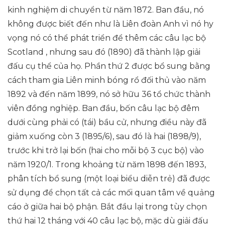
kinh nghiệm di chuyển từ năm 1872. Ban đầu, nó
không được biết đến như là Liên đoàn Anh vì nó hy
vọng nó có thể phát triển để thêm các câu lạc bộ
Scotland , nhưng sau đó (1890) đã thành lập giải
đấu cụ thể của họ. Phần thứ 2 được bổ sung bằng
cách tham gia Liên minh bóng rổ đối thủ vào năm
1892 và đến năm 1899, nó sở hữu 36 tổ chức thành
viên đồng nghiệp. Ban đầu, bốn câu lạc bộ đêm
dưới cùng phải có (tái) bầu cử, nhưng điều này đã
giảm xuống còn 3 (1895/6), sau đó là hai (1898/9),
trước khi trở lại bốn (hai cho mỗi bộ 3 cục bộ) vào
năm 1920/1. Trong khoảng từ năm 1898 đến 1893,
phân tích bổ sung (một loại biểu diễn trẻ) đã được
sử dụng để chọn tất cả các mối quan tâm về quảng
cáo ở giữa hai bộ phận. Bắt đầu lại trong tùy chọn
thứ hai 12 tháng với 40 câu lạc bộ, mặc dù giải đấu