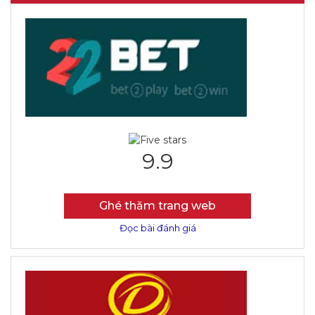
9.9
Ghé thăm trang web
Đọc bài đánh giá