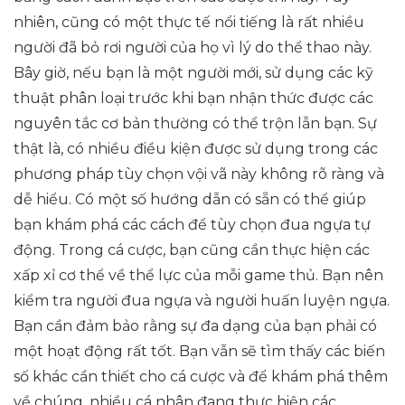
nhiên, cũng có một thực tế nổi tiếng là rất nhiều
người đã bỏ rơi người của họ vì lý do thể thao này.
Bây giờ, nếu bạn là một người mới, sử dụng các kỹ
thuật phân loại trước khi bạn nhận thức được các
nguyên tắc cơ bản thường có thể trộn lẫn bạn. Sự
thật là, có nhiều điều kiện được sử dụng trong các
phương pháp tùy chọn vội vã này không rõ ràng và
dễ hiểu. Có một số hướng dẫn có sẵn có thể giúp
bạn khám phá các cách để tùy chọn đua ngựa tự
động. Trong cá cược, bạn cũng cần thực hiện các
xấp xỉ cơ thể về thể lực của mỗi game thủ. Bạn nên
kiểm tra người đua ngựa và người huấn luyện ngựa.
Bạn cần đảm bảo rằng sự đa dạng của bạn phải có
một hoạt động rất tốt. Bạn vẫn sẽ tìm thấy các biến
số khác cần thiết cho cá cược và để khám phá thêm
về chúng, nhiều cá nhân đang thực hiện các