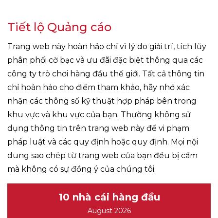
Tiết lộ Quảng cáo
Trang web này hoàn hảo chỉ vì lý do giải trí, tích lũy
phân phối cờ bạc và ưu đãi đặc biệt thông qua các
công ty trò chơi hàng đầu thế giới. Tất cả thông tin
chỉ hoàn hảo cho điểm tham khảo, hãy nhớ xác
nhận các thông số kỹ thuật hợp pháp bên trong
khu vực và khu vực của bạn. Thường không sử
dụng thông tin trên trang web này để vi phạm
pháp luật và các quy định hoặc quy định. Mọi nội
dung sao chép từ trang web của bạn đều bị cấm
mà không có sự đồng ý của chúng tôi.
10 nhà cái hàng đầu
August 2026