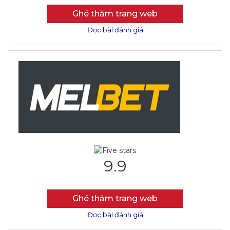
Ghé thăm trang web
Đọc bài đánh giá
9.9
Ghé thăm trang web
Đọc bài đánh giá