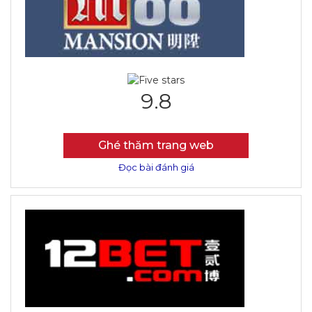
9.8
Ghé thăm trang web
Đọc bài đánh giá