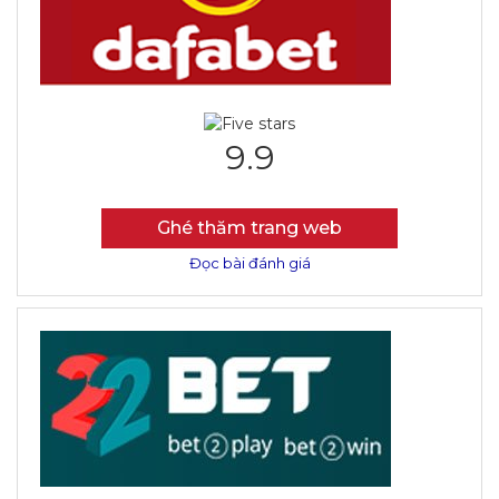
9.9
Ghé thăm trang web
Đọc bài đánh giá