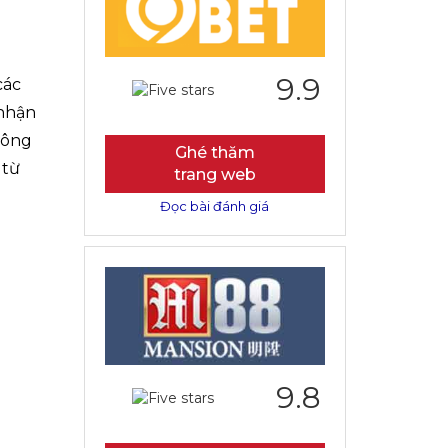
9.9
các
 nhận
hông
Ghé thăm
 từ
trang web
Đọc bài đánh giá
9.8