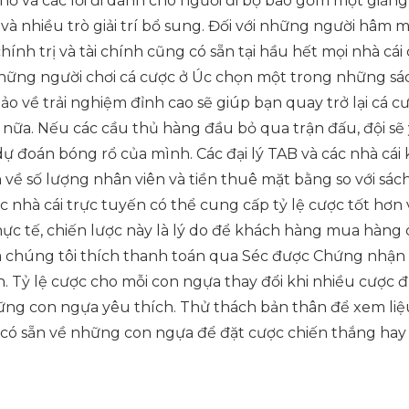
hồ và các lối đi dành cho người đi bộ bao gồm một giảng
và nhiều trò giải trí bổ sung. Đối với những người hâm 
 chính trị và tài chính cũng có sẵn tại hầu hết mọi nhà cái 
Những người chơi cá cược ở Úc chọn một trong những sá
ảo về trải nghiệm đỉnh cao sẽ giúp bạn quay trở lại cá c
nữa. Nếu các cầu thủ hàng đầu bỏ qua trận đấu, đội sẽ
i dự đoán bóng rổ của mình. Các đại lý TAB và các nhà cái
n về số lượng nhân viên và tiền thuê mặt bằng so với sác
c nhà cái trực tuyến có thể cung cấp tỷ lệ cược tốt hơn 
thực tế, chiến lược này là lý do để khách hàng mua hàng
 chúng tôi thích thanh toán qua Séc được Chứng nhận
n. Tỷ lệ cược cho mỗi con ngựa thay đổi khi nhiều cược 
hững con ngựa yêu thích. Thử thách bản thân để xem li
in có sẵn về những con ngựa để đặt cược chiến thắng hay