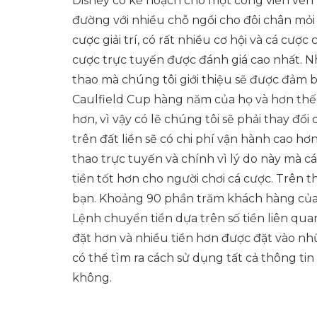
Disney có kế hoạch cho một công viên ven 
đường với nhiều chỗ ngồi cho đôi chân mỏi 
cược giải trí, có rất nhiều cơ hội và cá cược
cược trực tuyến được đánh giá cao nhất. 
thao mà chúng tôi giới thiệu sẽ được đảm b
Caulfield Cup hàng năm của họ và hơn thế 
hơn, vì vậy có lẽ chúng tôi sẽ phải thay đổ
trên đất liền sẽ có chi phí vận hành cao hơ
thao trực tuyến và chính vì lý do này mà cá
tiền tốt hơn cho người chơi cá cược. Trên 
bạn. Khoảng 90 phần trăm khách hàng của
Lệnh chuyển tiền dựa trên số tiền liên qua
đặt hơn và nhiều tiền hơn được đặt vào n
có thể tìm ra cách sử dụng tất cả thông t
không.