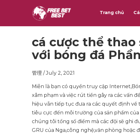
Trang chủ
Cá
cá cược thể tha
với bóng đá Phần 
管理 / July 2, 2021
Miễn là bạn có quyền truy cập Internet,Bó
xâm phạm và việc rút tiền gây ra các vấn đ
hiệu vẫn tiếp tục đưa ra các quyết định v
tiêu cực đến môi trường của sản phẩm của h
chúng tôi tổng số điểm mà các đội sẽ ghi đ
GRU của Nga,công nghệ,văn phòng hoặc đườ