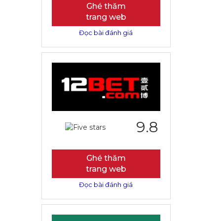
Ghé thăm
trang web
Đọc bài đánh giá
9.8
Ghé thăm
trang web
Đọc bài đánh giá