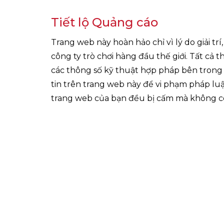
Tiết lộ Quảng cáo
Trang web này hoàn hảo chỉ vì lý do giải trí
công ty trò chơi hàng đầu thế giới. Tất cả
các thông số kỹ thuật hợp pháp bên tron
tin trên trang web này để vi phạm pháp luậ
trang web của bạn đều bị cấm mà không có