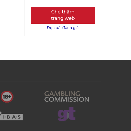
Ghé thăm
trang web
Đọc bài đánh giá