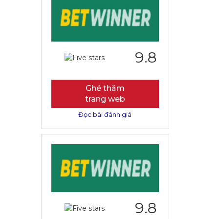
9.8
Ghé thăm
trang web
Đọc bài đánh giá
9.8