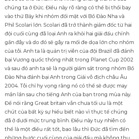
chúng ta ở Đức. Điều này rõ ràng có thể bị thổi bay
vào thứ Bảy khi nhóm đối mặt với Bồ Đào Nha và
Phil Scolari lớn. Scolari đã trở thành giám đốc từ hai
đội cuối cùng đã loại Anh ra khỏi hai giải đấu chính
gần đây và do đó sẽ gây ra mối đe dọa lớn cho nhóm
của tôi. Anh ta là quản trị viên của đội Brazil đã đánh
bại Vương quốc thống nhất trong Planet Cup 2002
và sau đó anh ta sẽ là người giám sát trong nhóm Bồ
Đào Nha đánh bại Anh trong Giải vô địch châu Âu
2004. Tôi chỉ hy vọng rằng nó có thể sẽ được may
mắn lần sau cho tiếng Anh của bạn trong mùa này.
Để nói rằng Great britain vẫn chưa tối ưu là một
chút của bất kỳ sự hiểu biết nào vì thực tế chúng
đã ở dưới mức trung bình. Điều này tuy nhiên có
thể là một điều rất tốt, bao lâu thì Đức đã tìm đến
những bước cuối cùng của giải đấu mà không thu