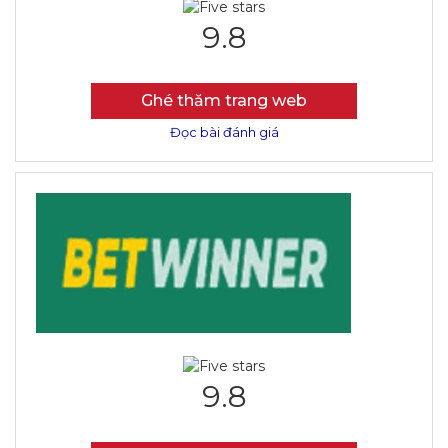
9.8
Ghé thăm trang web
Đọc bài đánh giá
9.8