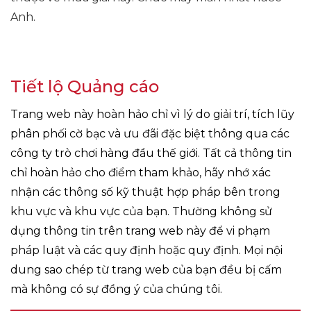
Anh.
Tiết lộ Quảng cáo
Trang web này hoàn hảo chỉ vì lý do giải trí, tích lũy
phân phối cờ bạc và ưu đãi đặc biệt thông qua các
công ty trò chơi hàng đầu thế giới. Tất cả thông tin
chỉ hoàn hảo cho điểm tham khảo, hãy nhớ xác
nhận các thông số kỹ thuật hợp pháp bên trong
khu vực và khu vực của bạn. Thường không sử
dụng thông tin trên trang web này để vi phạm
pháp luật và các quy định hoặc quy định. Mọi nội
dung sao chép từ trang web của bạn đều bị cấm
mà không có sự đồng ý của chúng tôi.