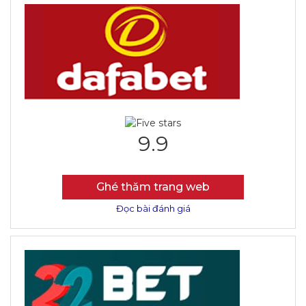
9.9
Ghé thăm trang web
Đọc bài đánh giá