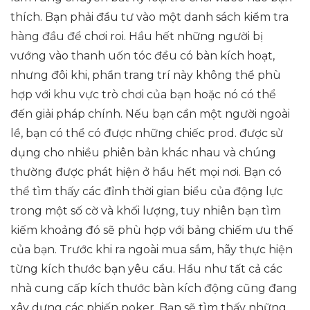
thích. Bạn phải đầu tư vào một danh sách kiểm tra
hàng đầu để chơi roi. Hầu hết những người bị
vướng vào thanh uốn tóc đều có bàn kích hoạt,
nhưng đôi khi, phần trang trí này không thể phù
hợp với khu vực trò chơi của bạn hoặc nó có thể
đến giải pháp chính. Nếu bạn cần một người ngoài
lề, bạn có thể có được những chiếc prod. được sử
dụng cho nhiều phiên bản khác nhau và chúng
thường được phát hiện ở hầu hết mọi nơi. Bạn có
thể tìm thấy các đỉnh thời gian biểu của động lực
trong một số cờ và khối lượng, tuy nhiên bạn tìm
kiếm khoảng đó sẽ phù hợp với bảng chiếm ưu thế
của bạn. Trước khi ra ngoài mua sắm, hãy thực hiện
từng kích thước bạn yêu cầu. Hầu như tất cả các
nhà cung cấp kích thước bàn kích động cũng đang
xây dựng các phiến poker. Bạn sẽ tìm thấy những