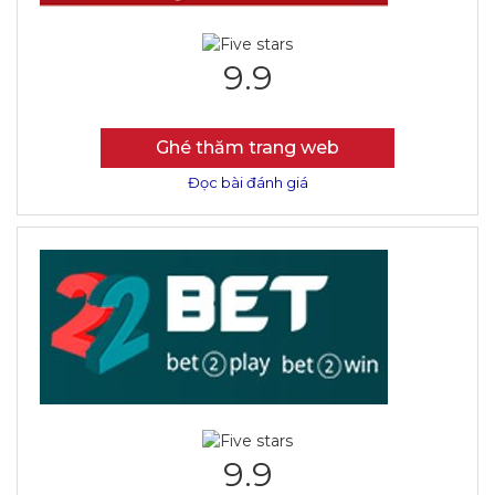
9.9
Ghé thăm trang web
Đọc bài đánh giá
9.9