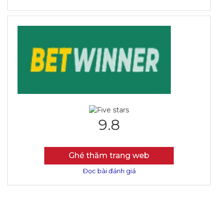
9.8
Ghé thăm trang web
Đọc bài đánh giá