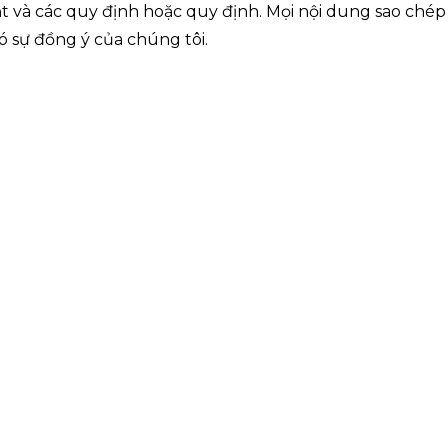
t và các quy định hoặc quy định. Mọi nội dung sao chép
 sự đồng ý của chúng tôi.