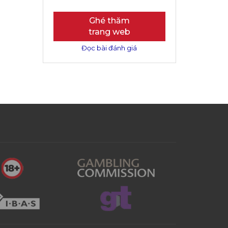
Ghé thăm
trang web
Đọc bài đánh giá