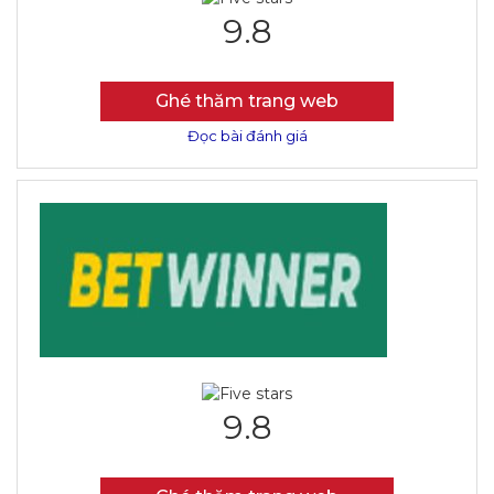
9.8
Ghé thăm trang web
Đọc bài đánh giá
9.8