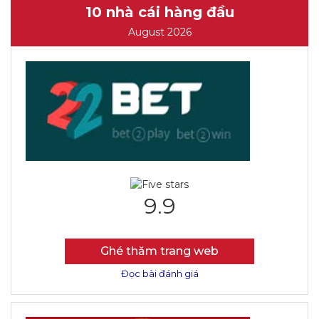
10 nhà cái hàng đầu
August 2026
9.9
Ghé thăm trang web
Đọc bài đánh giá