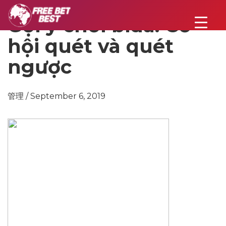
Gợi ý chơi bida: Cơ
hội quét và quét
ngược
管理 / September 6, 2019