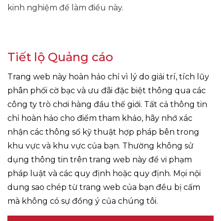
kinh nghiệm để làm điều này.
Tiết lộ Quảng cáo
Trang web này hoàn hảo chỉ vì lý do giải trí, tích lũy
phân phối cờ bạc và ưu đãi đặc biệt thông qua các
công ty trò chơi hàng đầu thế giới. Tất cả thông tin
chỉ hoàn hảo cho điểm tham khảo, hãy nhớ xác
nhận các thông số kỹ thuật hợp pháp bên trong
khu vực và khu vực của bạn. Thường không sử
dụng thông tin trên trang web này để vi phạm
pháp luật và các quy định hoặc quy định. Mọi nội
dung sao chép từ trang web của bạn đều bị cấm
mà không có sự đồng ý của chúng tôi.