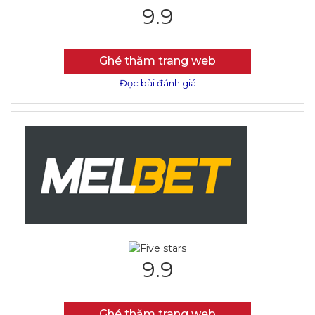
9.9
Ghé thăm trang web
Đọc bài đánh giá
9.9
Ghé thăm trang web