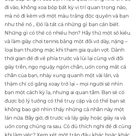
đi vào, không xoa bóp bất kỳ vị trí quan trọng nào,
mà nó đi kèm với một màu trắng độc quyền và bạn
như thể nó ,. Đó là tất cả những gì bạn cần biết.
Những gì có thể có nhiều hơn? Hãy thử một số kiểu
và làm giày chơi tennis bằng một đôi vớ dày, nặng –
loại bạn thường mặc khi tham gia quần vợt. Dành
thời gian để đi về phía trước và lùi lại cùng với đôi
giày trên, ngọ nguậy ngón chân, uốn cong mắt cá
chân của bạn, nhảy xung quanh một vài lần, và
thậm chí cố gắng xoay trở lại – mọi người sẽ nhìn
bạn một cách kỳ lạ, nhưng ai quan tâm. Bạn sẽ có
được bộ lý tưởng có thể truy cập và có thể bạn sẽ
không bao giờ nhìn thấy những cá nhân này một
lần nữa. Bây giờ, đi trước và lấy giày hoặc giày ra và
uốn cong chúng ra sau. Có đủ thích nghi để đi cùng
khi làm việc? Xem xét một trận đấu khác hoặc khác.